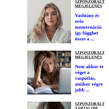
SZPONZORÁLT
MEGJELENÉS
Vashiány és
erős
menstruáció:
így függhet
össze a ...
SZPONZORÁLT
MEGJELENÉS
Nem akkor ér
véget a
vaspótlás,
amikor végre
jobb ...
SZPONZORÁLT
TARTALOM