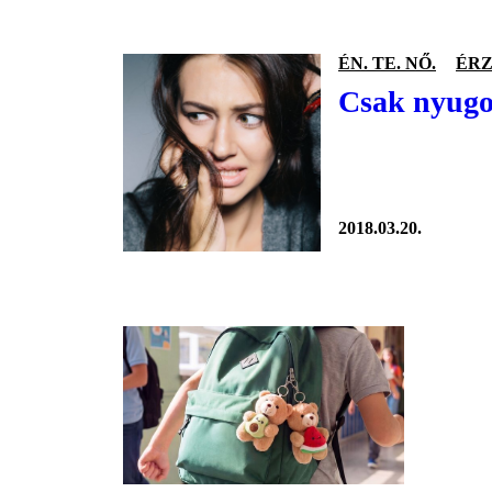
ÉN. TE. NŐ.
ÉR
Csak nyugod
2018.03.20.