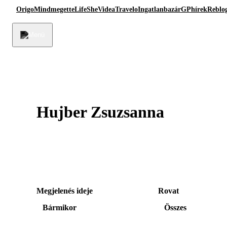
Origo
Mindmegette
Life
She
Videa
Travelo
Ingatlanbazár
GPhírek
Reblo
Hujber Zsuzsanna
Megjelenés ideje
Rovat
Bármikor
Összes