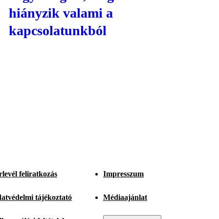
hiányzik valami a
kapcsolatunkból
rlevél feliratkozás
Impresszum
atvédelmi tájékoztató
Médiaajánlat