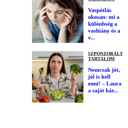
Vaspótlás
okosan: mi a
különbség a
vashiány és a
v...
SZPONZORÁLT
TARTALOM
Nemcsak jót,
jól is kell
enni! – Laura
a saját kár...