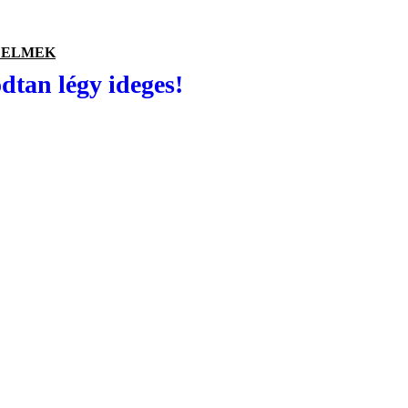
ZELMEK
tan légy ideges!