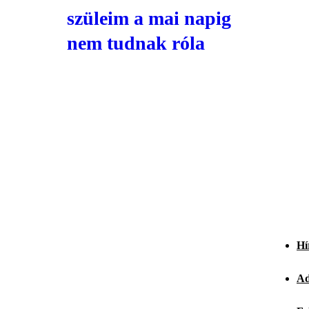
szüleim a mai napig
nem tudnak róla
Hí
Ad