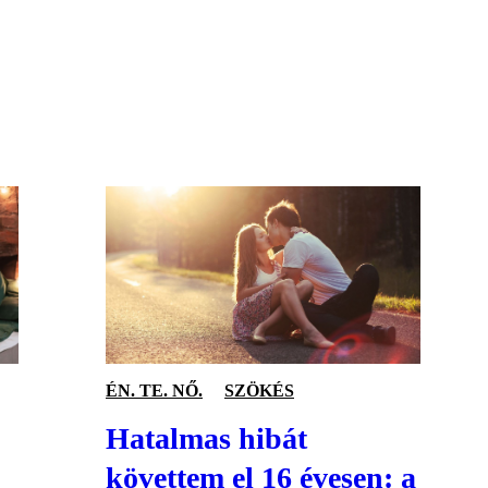
S
ÉN. TE. NŐ.
SZÖKÉS
Hatalmas hibát
követtem el 16 évesen: a