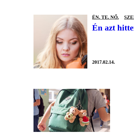
ÉN. TE. NŐ.
SZ
Én azt hitt
2017.02.14.