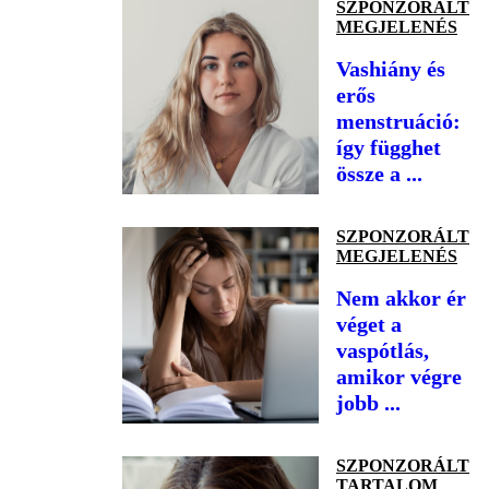
SZPONZORÁLT
MEGJELENÉS
Vashiány és
erős
menstruáció:
így függhet
össze a ...
SZPONZORÁLT
MEGJELENÉS
Nem akkor ér
véget a
vaspótlás,
amikor végre
jobb ...
SZPONZORÁLT
TARTALOM