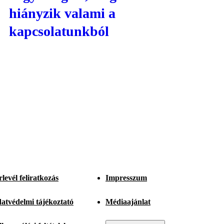
hiányzik valami a
kapcsolatunkból
rlevél feliratkozás
Impresszum
atvédelmi tájékoztató
Médiaajánlat