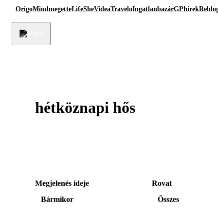
Origo
Mindmegette
Life
She
Videa
Travelo
Ingatlanbazár
GPhírek
Reblo
hétköznapi hős
Megjelenés ideje
Rovat
Bármikor
Összes