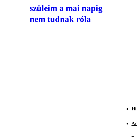
szüleim a mai napig
nem tudnak róla
Hí
Ad