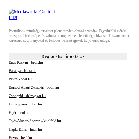
Portfóliónk minőségi tartalmat jelent minden olvasó számára. Egyedülálló elérést,
országos lefedettséget és változatos megjelenési lehetőséget biztosít. Folyamatosan
keressük az új irányokat és fejlődési lehetőségeket. Ez jövőnk záloga.
Regionális hírportálok
Bács-Kiskun - baon.hu
Baranya - bama.hu
Békés - beol.hu
Borsod-Abaúj-Zemplén - boon.hu
Csongrád - delmagyar.hu
Dunaújváros - duol.hu
Fejér - feol.hu
Győr-Moson-Sopron - kisalfold.hu
Hajdú-Bihar - haon.hu
Heves - heol.hu