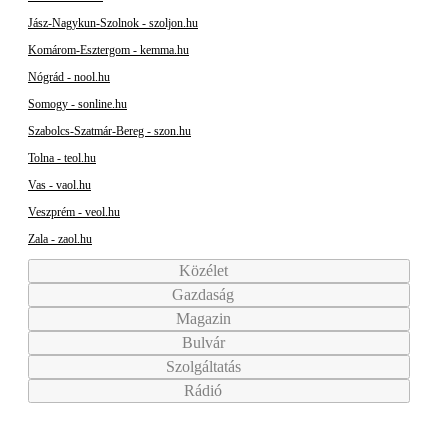
Jász-Nagykun-Szolnok - szoljon.hu
Komárom-Esztergom - kemma.hu
Nógrád - nool.hu
Somogy - sonline.hu
Szabolcs-Szatmár-Bereg - szon.hu
Tolna - teol.hu
Vas - vaol.hu
Veszprém - veol.hu
Zala - zaol.hu
Közélet
Gazdaság
Magazin
Bulvár
Szolgáltatás
Rádió