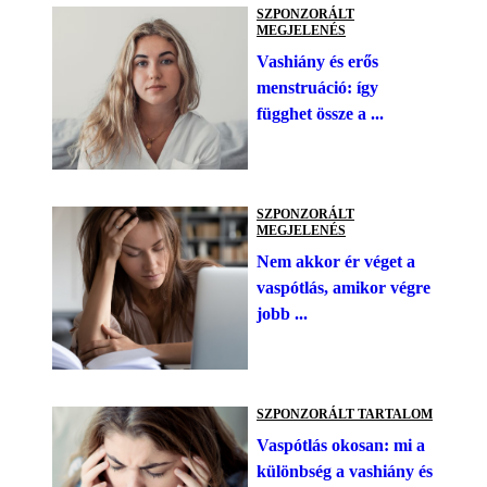
SZPONZORÁLT
MEGJELENÉS
Vashiány és erős
menstruáció: így
függhet össze a ...
SZPONZORÁLT
MEGJELENÉS
Nem akkor ér véget a
vaspótlás, amikor végre
jobb ...
SZPONZORÁLT TARTALOM
Vaspótlás okosan: mi a
különbség a vashiány és