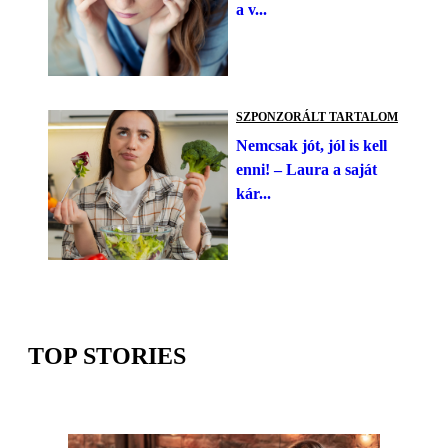
a v...
SZPONZORÁLT TARTALOM
Nemcsak jót, jól is kell
enni! – Laura a saját
kár...
TOP STORIES