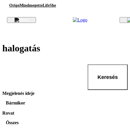
Origo
Mindmegette
Life
She
halogatás
Keresés
Megjelenés ideje
Bármikor
Rovat
Összes