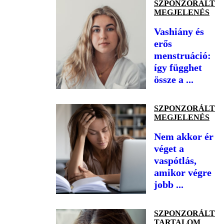
SZPONZORÁLT
MEGJELENÉS
Vashiány és
erős
menstruáció:
így függhet
össze a ...
SZPONZORÁLT
MEGJELENÉS
Nem akkor ér
véget a
vaspótlás,
amikor végre
jobb ...
SZPONZORÁLT
TARTALOM