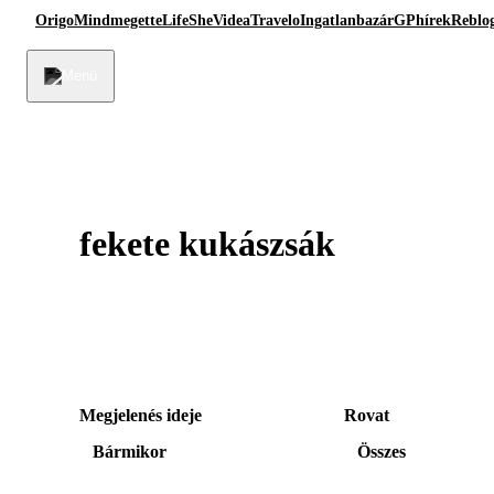
Origo
Mindmegette
Life
She
Videa
Travelo
Ingatlanbazár
GPhírek
Reblo
fekete kukászsák
Megjelenés ideje
Rovat
Bármikor
Összes