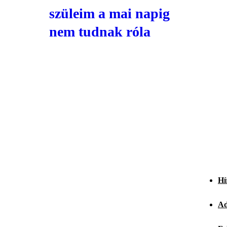
szüleim a mai napig
nem tudnak róla
Hí
Ad