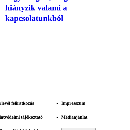
hiányzik valami a
kapcsolatunkból
rlevél feliratkozás
Impresszum
atvédelmi tájékoztató
Médiaajánlat