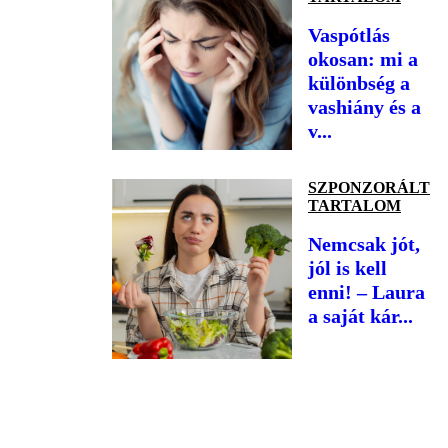
Vaspótlás
okosan: mi a
különbség a
vashiány és a
v...
SZPONZORÁLT
TARTALOM
Nemcsak jót,
jól is kell
enni! – Laura
a saját kár...