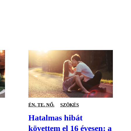
S
ÉN. TE. NŐ.
SZÖKÉS
Hatalmas hibát
követtem el 16 évesen: a