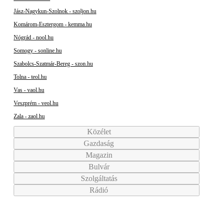
Jász-Nagykun-Szolnok - szoljon.hu
Komárom-Esztergom - kemma.hu
Nógrád - nool.hu
Somogy - sonline.hu
Szabolcs-Szatmár-Bereg - szon.hu
Tolna - teol.hu
Vas - vaol.hu
Veszprém - veol.hu
Zala - zaol.hu
Közélet
Gazdaság
Magazin
Bulvár
Szolgáltatás
Rádió