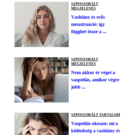
SZPONZORÁLT
MEGJELENÉS
Vashiány és erős
menstruáció: így
függhet össze a ...
SZPONZORÁLT
MEGJELENÉS
Nem akkor ér véget a
vaspótlás, amikor végre
jobb ...
SZPONZORÁLT TARTALOM
Vaspótlás okosan: mi a
különbség a vashiány és