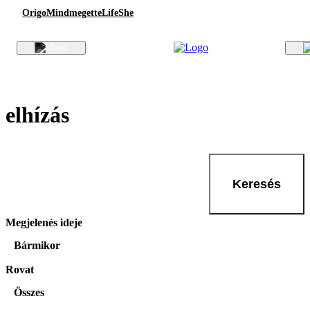
Origo
Mindmegette
Life
She
elhízás
Keresés
Megjelenés ideje
Bármikor
Rovat
Összes