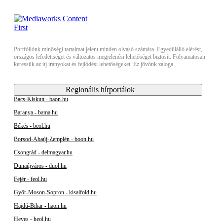
Portfóliónk minőségi tartalmat jelent minden olvasó számára. Egyedülálló elérést,
országos lefedettséget és változatos megjelenési lehetőséget biztosít. Folyamatosan
keressük az új irányokat és fejlődési lehetőségeket. Ez jövőnk záloga.
Regionális hírportálok
Bács-Kiskun - baon.hu
Baranya - bama.hu
Békés - beol.hu
Borsod-Abaúj-Zemplén - boon.hu
Csongrád - delmagyar.hu
Dunaújváros - duol.hu
Fejér - feol.hu
Győr-Moson-Sopron - kisalfold.hu
Hajdú-Bihar - haon.hu
Heves - heol.hu