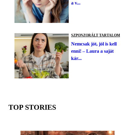
a v...
SZPONZORÁLT TARTALOM
Nemcsak jót, jól is kell
enni! – Laura a saját
kár...
TOP STORIES