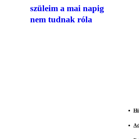
szüleim a mai napig
nem tudnak róla
Hí
Ad