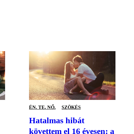
S
ÉN. TE. NŐ.
SZÖKÉS
Hatalmas hibát
követtem el 16 évesen: a