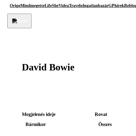
Origo
Mindmegette
Life
She
Videa
Travelo
Ingatlanbazár
GPhírek
Reblo
David Bowie
Megjelenés ideje
Rovat
Bármikor
Összes