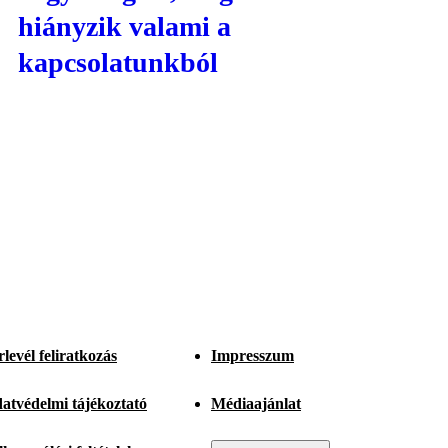
hiányzik valami a
kapcsolatunkból
rlevél feliratkozás
Impresszum
atvédelmi tájékoztató
Médiaajánlat