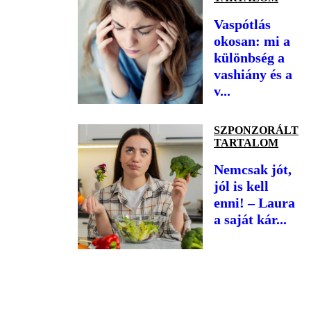
Vaspótlás
okosan: mi a
különbség a
vashiány és a
v...
SZPONZORÁLT
TARTALOM
Nemcsak jót,
jól is kell
enni! – Laura
a saját kár...