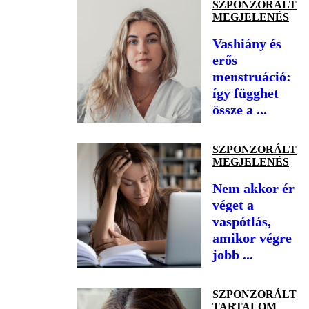
SZPONZORÁLT
MEGJELENÉS
Vashiány és
erős
menstruáció:
így függhet
össze a ...
SZPONZORÁLT
MEGJELENÉS
Nem akkor ér
véget a
vaspótlás,
amikor végre
jobb ...
SZPONZORÁLT
TARTALOM