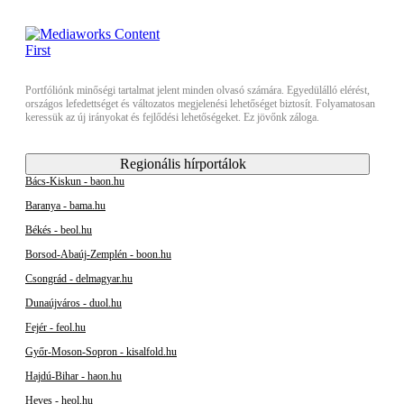
Portfóliónk minőségi tartalmat jelent minden olvasó számára. Egyedülálló elérést,
országos lefedettséget és változatos megjelenési lehetőséget biztosít. Folyamatosan
keressük az új irányokat és fejlődési lehetőségeket. Ez jövőnk záloga.
Regionális hírportálok
Bács-Kiskun - baon.hu
Baranya - bama.hu
Békés - beol.hu
Borsod-Abaúj-Zemplén - boon.hu
Csongrád - delmagyar.hu
Dunaújváros - duol.hu
Fejér - feol.hu
Győr-Moson-Sopron - kisalfold.hu
Hajdú-Bihar - haon.hu
Heves - heol.hu