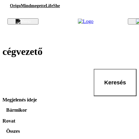
Origo
Mindmegette
Life
She
cégvezető
Keresés
Megjelenés ideje
Bármikor
Rovat
Összes