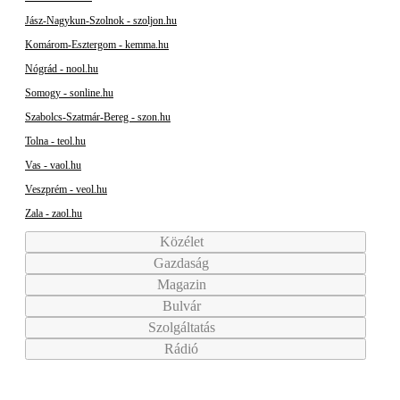
Jász-Nagykun-Szolnok - szoljon.hu
Komárom-Esztergom - kemma.hu
Nógrád - nool.hu
Somogy - sonline.hu
Szabolcs-Szatmár-Bereg - szon.hu
Tolna - teol.hu
Vas - vaol.hu
Veszprém - veol.hu
Zala - zaol.hu
Közélet
Gazdaság
Magazin
Bulvár
Szolgáltatás
Rádió