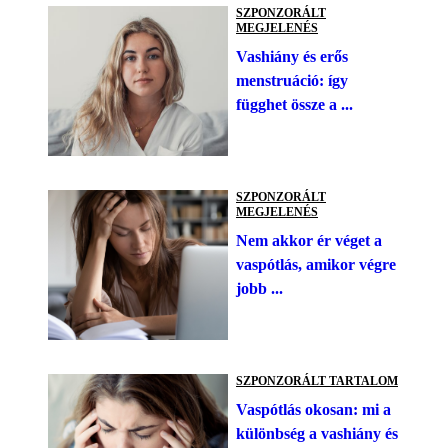
SZPONZORÁLT
MEGJELENÉS
Vashiány és erős
menstruáció: így
függhet össze a ...
SZPONZORÁLT
MEGJELENÉS
Nem akkor ér véget a
vaspótlás, amikor végre
jobb ...
SZPONZORÁLT TARTALOM
Vaspótlás okosan: mi a
különbség a vashiány és