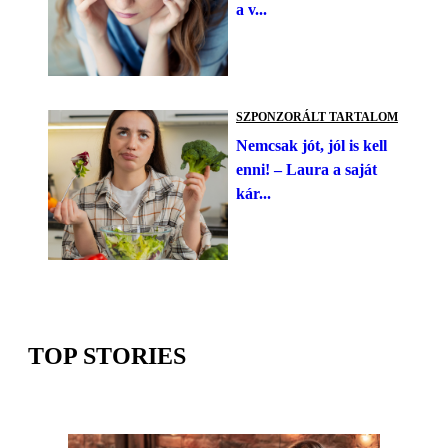
a v...
SZPONZORÁLT TARTALOM
Nemcsak jót, jól is kell
enni! – Laura a saját
kár...
TOP STORIES