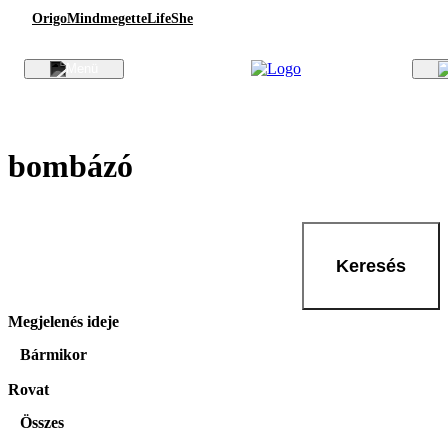
Origo
Mindmegette
Life
She
bombázó
Keresés
Megjelenés ideje
Bármikor
Rovat
Összes