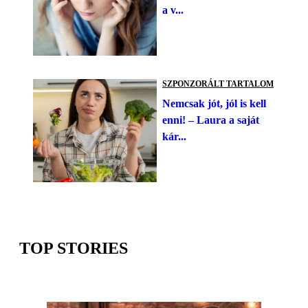
a v...
SZPONZORÁLT TARTALOM
Nemcsak jót, jól is kell
enni! – Laura a saját
kár...
TOP STORIES