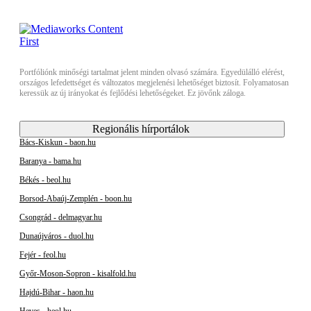
Portfóliónk minőségi tartalmat jelent minden olvasó számára. Egyedülálló elérést,
országos lefedettséget és változatos megjelenési lehetőséget biztosít. Folyamatosan
keressük az új irányokat és fejlődési lehetőségeket. Ez jövőnk záloga.
Regionális hírportálok
Bács-Kiskun - baon.hu
Baranya - bama.hu
Békés - beol.hu
Borsod-Abaúj-Zemplén - boon.hu
Csongrád - delmagyar.hu
Dunaújváros - duol.hu
Fejér - feol.hu
Győr-Moson-Sopron - kisalfold.hu
Hajdú-Bihar - haon.hu