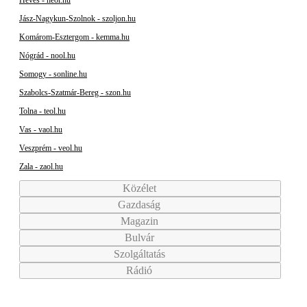
Heves - heol.hu
Jász-Nagykun-Szolnok - szoljon.hu
Komárom-Esztergom - kemma.hu
Nógrád - nool.hu
Somogy - sonline.hu
Szabolcs-Szatmár-Bereg - szon.hu
Tolna - teol.hu
Vas - vaol.hu
Veszprém - veol.hu
Zala - zaol.hu
Közélet
Gazdaság
Magazin
Bulvár
Szolgáltatás
Rádió