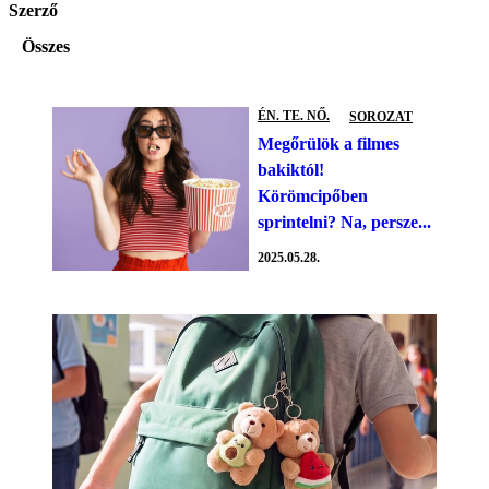
Szerző
Összes
ÉN. TE. NŐ.
SOROZAT
Megőrülök a filmes
bakiktól!
Körömcipőben
sprintelni? Na, persze...
2025.05.28.