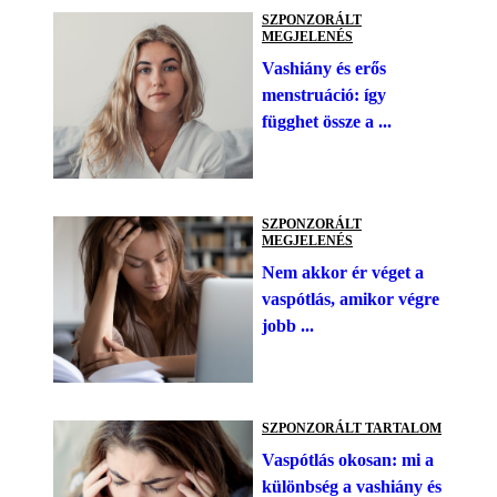
SZPONZORÁLT
MEGJELENÉS
Vashiány és erős
menstruáció: így
függhet össze a ...
SZPONZORÁLT
MEGJELENÉS
Nem akkor ér véget a
vaspótlás, amikor végre
jobb ...
SZPONZORÁLT TARTALOM
Vaspótlás okosan: mi a
különbség a vashiány és