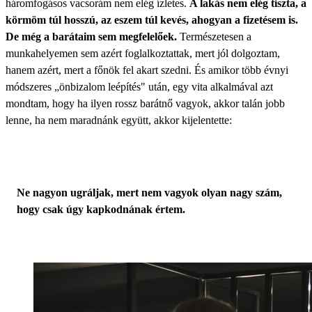
háromfogásos vacsorám nem elég ízletes.
A lakás nem elég tiszta, a
körmöm túl hosszú, az eszem túl kevés, ahogyan a fizetésem is.
De még a barátaim sem megfelelőek.
Természetesen a
munkahelyemen sem azért foglalkoztattak, mert jól dolgoztam,
hanem azért, mert a főnök fel akart szedni. És amikor több évnyi
módszeres „önbizalom leépítés" után, egy vita alkalmával azt
mondtam, hogy ha ilyen rossz barátnő vagyok, akkor talán jobb
lenne, ha nem maradnánk együtt, akkor kijelentette:
Ne nagyon ugráljak, mert nem vagyok olyan nagy szám,
hogy csak úgy kapkodnának értem.