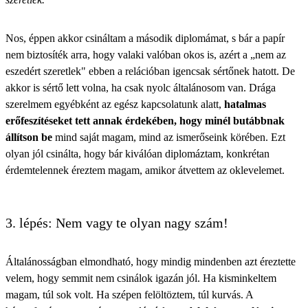
Nos, éppen akkor csináltam a második diplomámat, s bár a papír
nem biztosíték arra, hogy valaki valóban okos is, azért a „nem az
eszedért szeretlek" ebben a relációban igencsak sértőnek hatott. De
akkor is sértő lett volna, ha csak nyolc általánosom van. Drága
szerelmem egyébként az egész kapcsolatunk alatt,
hatalmas
erőfeszítéseket tett annak érdekében, hogy minél butábbnak
állítson be
mind saját magam, mind az ismerőseink körében. Ezt
olyan jól csinálta, hogy bár kiválóan diplomáztam, konkrétan
érdemtelennek éreztem magam, amikor átvettem az oklevelemet.
3. lépés: Nem vagy te olyan nagy szám!
Általánosságban elmondható, hogy mindig mindenben azt éreztette
velem, hogy semmit nem csinálok igazán jól. Ha kisminkeltem
magam, túl sok volt. Ha szépen felöltöztem, túl kurvás. A