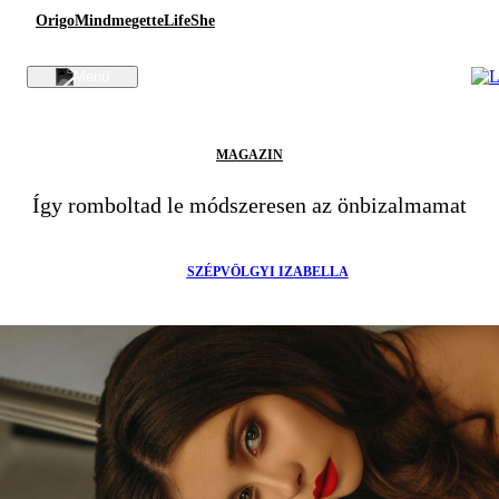
Origo
Mindmegette
Life
She
MAGAZIN
Így romboltad le módszeresen az önbizalmamat
SZÉPVÖLGYI IZABELLA