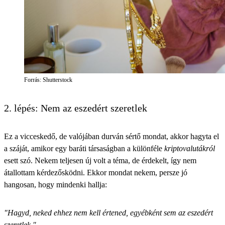
Forrás: Shutterstock
2. lépés: Nem az eszedért szeretlek
Ez a vicceskedő, de valójában durván sértő mondat, akkor hagyta el
a száját, amikor egy baráti társaságban a különféle
kriptovalutákról
esett szó. Nekem teljesen új volt a téma, de érdekelt, így nem
átallottam kérdezősködni. Ekkor mondat nekem, persze jó
hangosan, hogy mindenki hallja:
"Hagyd, neked ehhez nem kell értened, egyébként sem az eszedért
szeretlek."