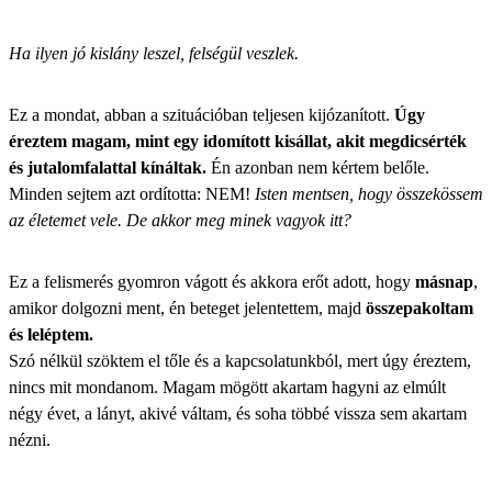
Ha ilyen jó kislány leszel, felségül veszlek.
Ez a mondat, abban a szituációban teljesen kijózanított.
Úgy
éreztem magam, mint egy idomított kisállat, akit megdicsérték
és jutalomfalattal kínáltak.
Én azonban nem kértem belőle.
Minden sejtem azt ordította: NEM!
Isten mentsen, hogy összekössem
az életemet vele. De akkor meg minek vagyok itt?
Ez a felismerés gyomron vágott és akkora erőt adott, hogy
másnap
,
amikor dolgozni ment, én beteget jelentettem, majd
összepakoltam
és leléptem.
Szó nélkül szöktem el tőle és a kapcsolatunkból,
mert úgy éreztem,
nincs mit mondanom. Magam mögött akartam hagyni az elmúlt
négy évet, a lányt, akivé váltam, és soha többé vissza sem akartam
nézni.