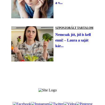
a v...
SZPONZORÁLT TARTALOM
Nemcsak jót, jól is kell
enni! – Laura a saját
kár...