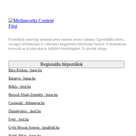
Portfóliónk minőségi tartalmat jelent minden olvasó számára. Egyedülálló elérést,
országos lefedettséget és változatos megjelenési lehetőséget biztosít. Folyamatosan
keressük az új irányokat és fejlődési lehetőségeket. Ez jövőnk záloga.
Regionális hírportálok
Bács-Kiskun - baon.hu
Baranya - bama.hu
Békés - beol.hu
Borsod-Abaúj-Zemplén - boon.hu
Csongrád - delmagyar.hu
Dunaújváros - duol.hu
Fejér - feol.hu
Győr-Moson-Sopron - kisalfold.hu
Hajdú-Bihar - haon.hu