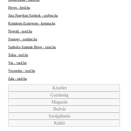
Heves - heol.hu
Jász-Nagykun-Szolnok - szoljon.hu
Komárom-Esztergom - kemma.hu
Nógrád - nool.hu
Somogy - sonline.hu
Szabolcs-Szatmár-Bereg - szon.hu
Tolna - teol.hu
Vas - vaol.hu
Veszprém - veol.hu
Zala - zaol.hu
Közélet
Gazdaság
Magazin
Bulvár
Szolgáltatás
Rádió