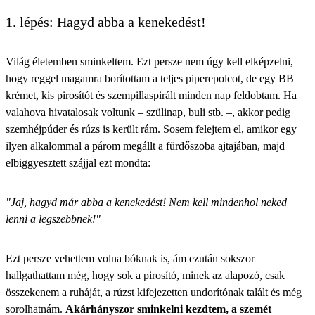
1. lépés: Hagyd abba a kenekedést!
Világ életemben sminkeltem. Ezt persze nem úgy kell elképzelni,
hogy reggel magamra borítottam a teljes piperepolcot, de egy BB
krémet, kis pirosítót és szempillaspirált minden nap feldobtam. Ha
valahova hivatalosak voltunk – szülinap, buli stb. –, akkor pedig
szemhéjpúder és rúzs is került rám. Sosem felejtem el, amikor egy
ilyen alkalommal a párom megállt a fürdőszoba ajtajában, majd
elbiggyesztett szájjal ezt mondta:
"Jaj, hagyd már abba a kenekedést! Nem kell mindenhol neked
lenni a legszebbnek!"
Ezt persze vehettem volna bóknak is, ám ezután sokszor
hallgathattam még, hogy sok a pirosító, minek az alapozó, csak
összekenem a ruháját, a rúzst kifejezetten undorítónak talált és még
sorolhatnám.
Akárhányszor sminkelni kezdtem, a szemét