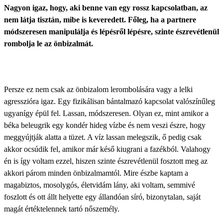
Nagyon igaz, hogy, aki benne van egy rossz kapcsolatban, az
nem látja tisztán, mibe is keveredett. Főleg, ha a partnere
módszeresen manipulálja és lépésről lépésre, szinte észrevétlenül
rombolja le az önbizalmát.
Persze ez nem csak az önbizalom lerombolására vagy a lelki
agresszióra igaz. Egy fizikálisan bántalmazó kapcsolat valószínűleg
ugyanígy épül fel. Lassan, módszeresen. Olyan ez, mint amikor a
béka beleugrik egy kondér hideg vízbe és nem veszi észre, hogy
meggyújtják alatta a tüzet. A víz lassan melegszik, ő pedig csak
akkor ocsúdik fel, amikor már késő kiugrani a fazékból. Valahogy
én is így voltam ezzel, hiszen
szinte észrevétlenül fosztott meg az
akkori párom minden önbizalmamtól.
Mire észbe kaptam a
magabiztos, mosolygós, életvidám lány, aki voltam, semmivé
foszlott és ott állt helyette egy állandóan síró, bizonytalan, saját
magát értéktelennek tartó nőszemély.