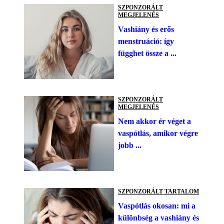
SZPONZORÁLT
MEGJELENÉS
Vashiány és erős
menstruáció: így
függhet össze a ...
SZPONZORÁLT
MEGJELENÉS
Nem akkor ér véget a
vaspótlás, amikor végre
jobb ...
SZPONZORÁLT TARTALOM
Vaspótlás okosan: mi a
különbség a vashiány és