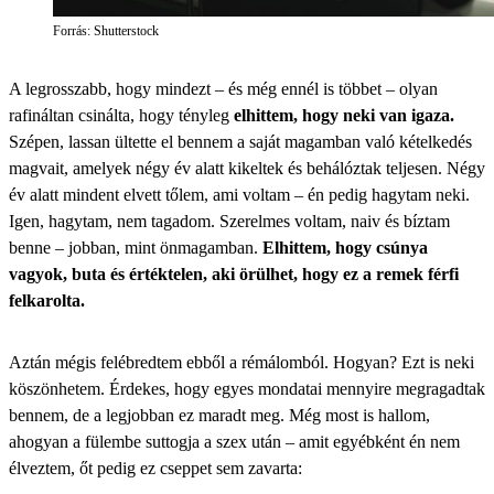
Forrás: Shutterstock
A legrosszabb, hogy mindezt – és még ennél is többet – olyan
rafináltan csinálta, hogy tényleg
elhittem, hogy neki van igaza.
Szépen, lassan ültette el bennem a saját magamban való kételkedés
magvait, amelyek négy év alatt kikeltek és behálóztak teljesen. Négy
év alatt mindent elvett tőlem, ami voltam – én pedig hagytam neki.
Igen, hagytam, nem tagadom. Szerelmes voltam, naiv és bíztam
benne – jobban, mint önmagamban.
Elhittem, hogy csúnya
vagyok, buta és értéktelen, aki örülhet, hogy ez a remek férfi
felkarolta.
Aztán mégis felébredtem ebből a rémálomból. Hogyan? Ezt is neki
köszönhetem. Érdekes, hogy egyes mondatai mennyire megragadtak
bennem, de a legjobban ez maradt meg. Még most is hallom,
ahogyan a fülembe suttogja a szex után – amit egyébként én nem
élveztem, őt pedig ez cseppet sem zavarta: