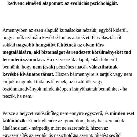
kedvenc elméleti alapomat: az evolúciós pszichológiát.
Amennyiben az ezen alapuló kutatásokat nézzük, egyből kiderül,
hogy a nők számára kevésbé fontos a kinézet. Párválasztásnál
sokkal
nagyobb hangsúlyt fektetnek az olyan társ
megtalálására, aki biztonságot és rendezett körülményeket tud
teremteni számukra.
Ha ezt vesszük alapul, talán felmerül
bennünk, hogy
nem (csak)
pénzéhes macák
választhatnak
kevésbé kívánatos társat.
Hiszen bármennyire is tartjuk vagy nem
tartjuk magunkat tudatos lénynek, az ösztönök vagy
ösztönmaradványok mindenképpen irányíthatnak bennünket - ha
tetszik, ha nem.
Persze a helyzet valószínűleg nem ennyire egyszerű, és
minden eset
különbözik
. Ennek ellenére azt gondolom, hogy ha szeretnénk
általánosítani - márpedig miért ne szeretnénk, hiszen az
egyszerűsítés az evolúciós pszichológia szerint, túlélést segítő