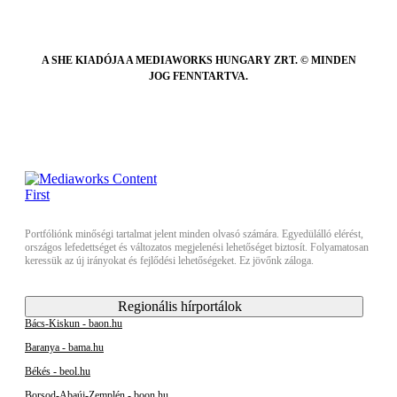
A SHE KIADÓJA A MEDIAWORKS HUNGARY ZRT. © MINDEN
JOG FENNTARTVA.
Portfóliónk minőségi tartalmat jelent minden olvasó számára. Egyedülálló elérést,
országos lefedettséget és változatos megjelenési lehetőséget biztosít. Folyamatosan
keressük az új irányokat és fejlődési lehetőségeket. Ez jövőnk záloga.
Regionális hírportálok
Bács-Kiskun - baon.hu
Baranya - bama.hu
Békés - beol.hu
Borsod-Abaúj-Zemplén - boon.hu