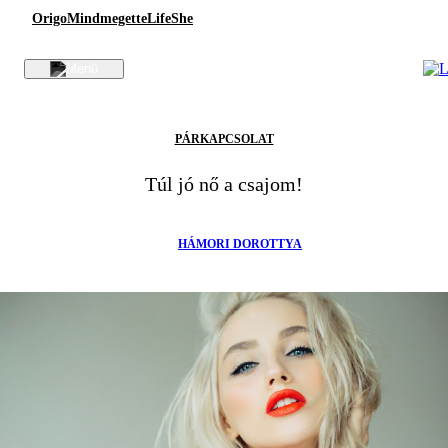
Origo
Mindmegette
Life
She
PÁRKAPCSOLAT
Túl jó nő a csajom!
HÁMORI DOROTTYA