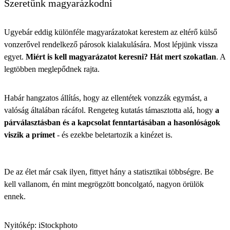
Szeretünk magyarázkodni
Ugyebár eddig különféle magyarázatokat kerestem az eltérő külső
vonzerővel rendelkező párosok kialakulására. Most lépjünk vissza
egyet.
Miért is kell magyarázatot keresni? Hát mert szokatlan
. A
legtöbben meglepődnek rajta.
Habár hangzatos állítás, hogy az ellentétek vonzzák egymást, a
valóság általában rácáfol. Rengeteg kutatás támasztotta alá, hogy
a
párválasztásban és a kapcsolat fenntartásában a hasonlóságok
viszik a prímet
- és ezekbe beletartozik a kinézet is.
De az élet már csak ilyen, fittyet hány a statisztikai többségre. Be
kell vallanom, én mint megrögzött boncolgató, nagyon örülök
ennek.
Nyitókép: iStockphoto