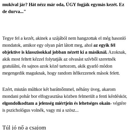
mukival jár? Hát nézz már oda, ÚGY fogják egymás kezét. Ez
de durva..."
Tegye fel a kezét, akinek a szájából nem hangzottak el még hasonló
mondatok, amikor egy olyan párt látott meg, ahol
az egyik fél
objektíve is klasszisokkal jobban nézett ki a másiknál.
Azoknak,
akik most feltett kézzel folytatják az olvasást szívből szeretnék
gratulálni, én sajnos azok közé tartozom, akik gyarló módon
megengedik maguknak, hogy random ítélkezzenek mások felett.
Ezért, miután múltkor két barátnőmmel, néhány üveg, akarom
mondani pohár bor elfogyasztása közben felmerült a fenti kérdéskör,
elgondolkodtam a jelenség miértjein és lehetséges okain
- végtére
is pszichológus volnék, vagy mi a szösz...
Túl jó nő a csajom