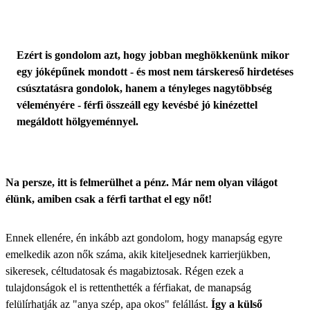
Ezért is gondolom azt, hogy jobban meghökkenünk mikor
egy jóképűnek mondott - és most nem társkereső hirdetéses
csúsztatásra gondolok, hanem a tényleges nagytöbbség
véleményére - férfi összeáll egy kevésbé jó kinézettel
megáldott hölgyeménnyel.
Na persze, itt is felmerülhet a pénz. Már nem olyan világot
élünk, amiben csak a férfi tarthat el egy nőt!
Ennek ellenére, én inkább azt gondolom, hogy manapság egyre
emelkedik azon nők száma, akik kiteljesednek karrierjükben,
sikeresek, céltudatosak és magabiztosak. Régen ezek a
tulajdonságok el is rettenthették a férfiakat, de manapság
felülírhatják az "anya szép, apa okos" felállást.
Így a külső