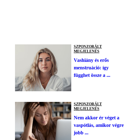
SZPONZORÁLT
MEGJELENÉS
Vashiány és erős
menstruáció: így
függhet össze a ...
SZPONZORÁLT
MEGJELENÉS
Nem akkor ér véget a
vaspótlás, amikor végre
jobb ...