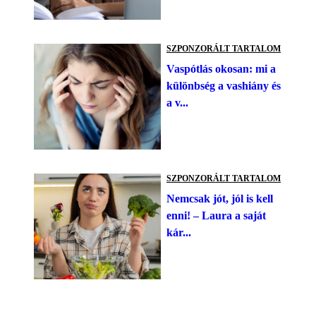
SZPONZORÁLT TARTALOM
Vaspótlás okosan: mi a
különbség a vashiány és
a v...
SZPONZORÁLT TARTALOM
Nemcsak jót, jól is kell
enni! – Laura a saját
kár...