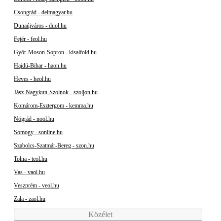
Csongrád - delmagyar.hu
Dunaújváros - duol.hu
Fejér - feol.hu
Győr-Moson-Sopron - kisalfold.hu
Hajdú-Bihar - haon.hu
Heves - heol.hu
Jász-Nagykun-Szolnok - szoljon.hu
Komárom-Esztergom - kemma.hu
Nógrád - nool.hu
Somogy - sonline.hu
Szabolcs-Szatmár-Bereg - szon.hu
Tolna - teol.hu
Vas - vaol.hu
Veszprém - veol.hu
Zala - zaol.hu
Közélet