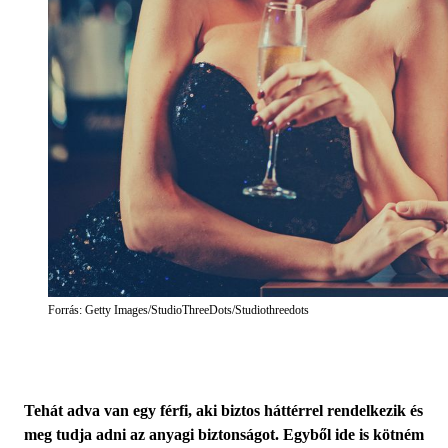
Forrás: Getty Images/StudioThreeDots/Studiothreedots
Tehát adva van egy férfi, aki biztos háttérrel rendelkezik és
meg tudja adni az anyagi biztonságot. Egyből ide is kötném