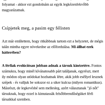
folyamat - akkor ezt gondolnám az egyik legkézenfekvőbb
magyarázatnak.
Csípjetek meg, a pasim egy félisten
Azt már említettem, hogy ritkábbnak tartom ezt a helyzetet, de mégis
talán mintha egyre növekedne az előfordulása.
Mi állhat ezek
hátterében?
A férfiak evolúciósan jobban adnak a társuk kinézetére.
Fontos
számukra, hogy minél kívánatosabb párt találjanak, egyrészt, mert
ily módon olyan utódokat hozhatnak létre, akik jobb eséllyel lesznek
szépek - és valljuk be sokszor ez a siker kulcsa (milyen romantikus).
Másrészt, de legkevésbé sem mellesleg, azért választanak "jó nőt"
társuknak, hogy ezzel is kimutassák felsőbbrendűségüket férfi
társaikkal szemben.