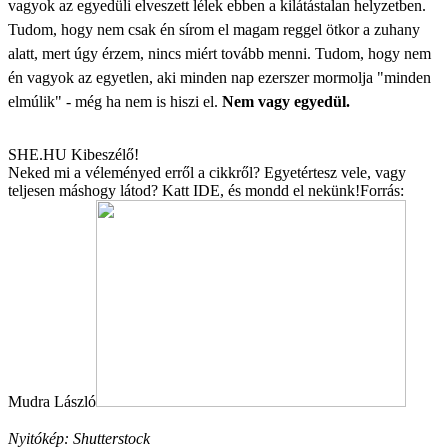
vagyok az egyedüli elveszett lélek ebben a kilátástalan helyzetben.
Tudom, hogy nem csak én sírom el magam reggel ötkor a zuhany
alatt, mert úgy érzem, nincs miért tovább menni. Tudom, hogy nem
én vagyok az egyetlen, aki minden nap ezerszer mormolja "minden
elmúlik" - még ha nem is hiszi el.
Nem vagy egyedül.
SHE.HU Kibeszélő!
Neked mi a véleményed erről a cikkről? Egyetértesz vele, vagy
teljesen máshogy látod? Katt
IDE
, és mondd el nekünk!
Forrás:
Mudra László
Nyitókép: Shutterstock