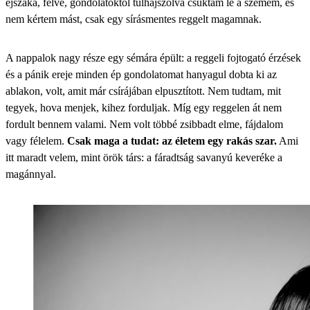
éjszaka, félve, gondolatoktól túlhajszolva csuktam le a szemem, és
nem kértem mást, csak egy sírásmentes reggelt magamnak.
A nappalok nagy része egy sémára épült: a reggeli fojtogató érzések
és a pánik ereje minden ép gondolatomat hanyagul dobta ki az
ablakon, volt, amit már csírájában elpusztított. Nem tudtam, mit
tegyek, hova menjek, kihez forduljak. Míg egy reggelen át nem
fordult bennem valami. Nem volt többé zsibbadt elme, fájdalom
vagy félelem.
Csak maga a tudat: az életem egy rakás szar.
Ami
itt maradt velem, mint örök társ: a fáradtság savanyú keveréke a
magánnyal.