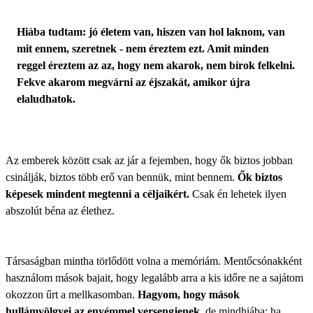
Hiába tudtam: jó életem van, hiszen van hol laknom, van
mit ennem, szeretnek - nem éreztem ezt. Amit minden
reggel éreztem az az, hogy nem akarok, nem bírok felkelni.
Fekve akarom megvárni az éjszakát, amikor újra
elaludhatok.
Az emberek között csak az jár a fejemben, hogy ők biztos jobban
csinálják, biztos több erő van bennük, mint bennem.
Ők biztos
képesek mindent megtenni a céljaikért.
Csak én lehetek ilyen
abszolút béna az élethez.
Társaságban mintha törlődött volna a memóriám. Mentőcsónakként
használom mások bajait, hogy legalább arra a kis időre ne a sajátom
okozzon űrt a mellkasomban.
Hagyom, hogy mások
hullámvölgyei az enyémmel versengjenek,
de mindhiába: ha