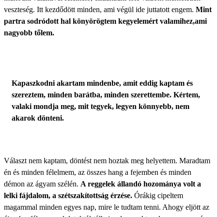
veszteség. Itt kezdődött minden, ami végül ide juttatott engem.
Mint
partra sodródott hal könyörögtem kegyelemért valamihez,
ami
nagyobb tőlem.
Kapaszkodni akartam mindenbe, amit eddig kaptam és
szereztem, minden barátba, minden szerettembe. Kértem,
valaki mondja meg, mit tegyek, legyen könnyebb, nem
akarok dönteni.
Választ nem kaptam, döntést nem hoztak meg helyettem. Maradtam
én és minden félelmem, az összes hang a fejemben és minden
démon az ágyam szélén.
A reggelek állandó hozománya volt a
lelki fájdalom, a szétszakítottság érzése.
Órákig cipeltem
magammal minden egyes nap, mire le tudtam tenni. Ahogy eljött az