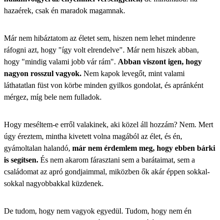
hazaérek, csak én maradok magamnak.
Már nem hibáztatom az életet sem, hiszen nem lehet mindenre
ráfogni azt, hogy "így volt elrendelve". Már nem hiszek abban,
hogy "mindig valami jobb vár rám".
Abban viszont igen, hogy
nagyon rosszul vagyok.
Nem kapok levegőt, mint valami
láthatatlan füst von körbe minden gyilkos gondolat, és apránként
mérgez, míg bele nem fulladok.
Hogy meséltem-e erről valakinek, aki közel áll hozzám? Nem. Mert
úgy éreztem, mintha kivetett volna magából az élet, és én,
gyámoltalan halandó,
már nem érdemlem meg, hogy ebben bárki
is segítsen.
És nem akarom fárasztani sem a barátaimat, sem a
családomat az apró gondjaimmal, miközben ők akár éppen sokkal-
sokkal nagyobbakkal küzdenek.
De tudom, hogy nem vagyok egyedül. Tudom, hogy nem én