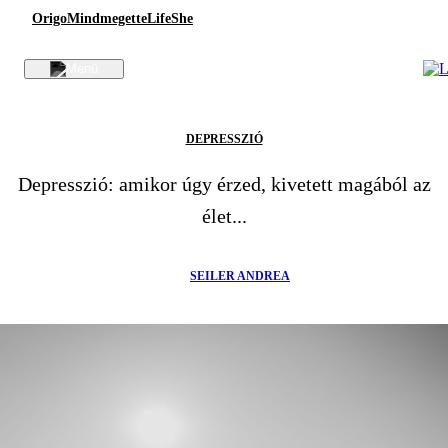
Origo
Mindmegette
Life
She
DEPRESSZIÓ
Depresszió: amikor úgy érzed, kivetett magából az
élet...
SEILER ANDREA