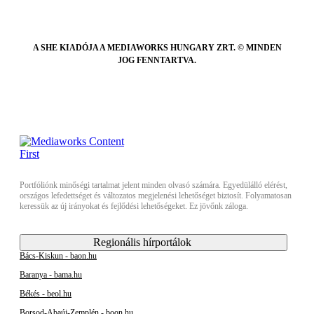
A SHE KIADÓJA A MEDIAWORKS HUNGARY ZRT. © MINDEN
JOG FENNTARTVA.
Portfóliónk minőségi tartalmat jelent minden olvasó számára. Egyedülálló elérést,
országos lefedettséget és változatos megjelenési lehetőséget biztosít. Folyamatosan
keressük az új irányokat és fejlődési lehetőségeket. Ez jövőnk záloga.
Regionális hírportálok
Bács-Kiskun - baon.hu
Baranya - bama.hu
Békés - beol.hu
Borsod-Abaúj-Zemplén - boon.hu