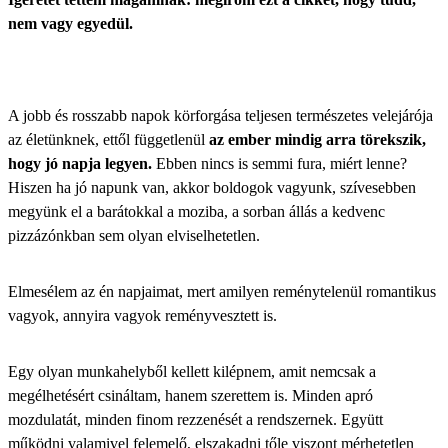
nem vagy egyedül.
A jobb és rosszabb napok körforgása teljesen természetes velejárója
az életünknek, ettől függetlenül
az ember mindig arra törekszik,
hogy jó napja legyen.
Ebben nincs is semmi fura, miért lenne?
Hiszen ha jó napunk van, akkor boldogok vagyunk, szívesebben
megyünk el a barátokkal a moziba, a sorban állás a kedvenc
pizzázónkban sem olyan elviselhetetlen.
Elmesélem az én napjaimat, mert amilyen reménytelenül romantikus
vagyok, annyira vagyok reményvesztett is.
Egy olyan munkahelyből kellett kilépnem, amit nemcsak a
megélhetésért csináltam, hanem szerettem is. Minden apró
mozdulatát, minden finom rezzenését a rendszernek. Együtt
működni valamivel felemelő, elszakadni tőle viszont mérhetetlen