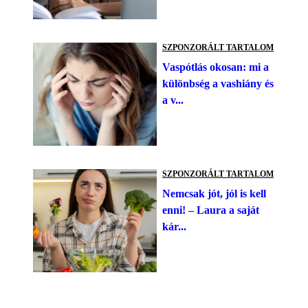
SZPONZORÁLT TARTALOM
Vaspótlás okosan: mi a
különbség a vashiány és
a v...
SZPONZORÁLT TARTALOM
Nemcsak jót, jól is kell
enni! – Laura a saját
kár...