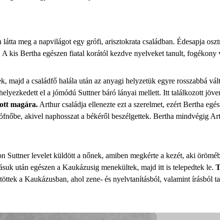
átta meg a napvilágot egy grófi, arisztokrata családban. Édesapja osztrá
. A kis Bertha egészen fiatal korától kezdve nyelveket tanult, fogékony v
tek, majd a családfő halála után az anyagi helyzetük egyre rosszabbá vál
helyezkedett el a jómódú Suttner báró lányai mellett. Itt találkozott jöv
ott magára.
Arthur családja ellenezte ezt a szerelmet, ezért Bertha egés
 grófnőbe, akivel naphosszat a békéről beszélgettek. Bertha mindvégig A
n Suttner levelet küldött a nőnek, amiben megkérte a kezét, aki örömébe
adásuk után egészen a Kaukázusig menekültek, majd itt is telepedtek le.
T
öttek a Kaukázusban, ahol zene- és nyelvtanításból, valamint írásból tar