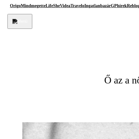
Origo
Mindmegette
Life
She
Videa
Travelo
Ingatlanbazár
GPhírek
Reblo
Ő az a n