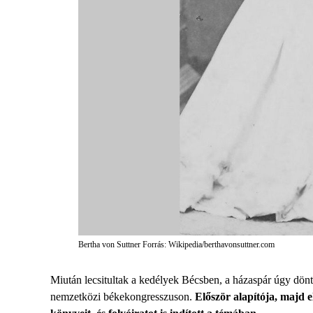
Bertha von Suttner Forrás: Wikipedia/berthavonsuttner.com
Miután lecsitultak a kedélyek Bécsben, a házaspár úgy döntö
nemzetközi békekongresszuson.
Először alapítója, majd 