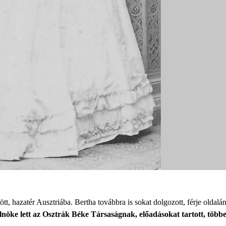
tt, hazatér Ausztriába. Bertha továbbra is sokat dolgozott, férje oldal
elnöke lett az Osztrák Béke Társaságnak, előadásokat tartott, többe