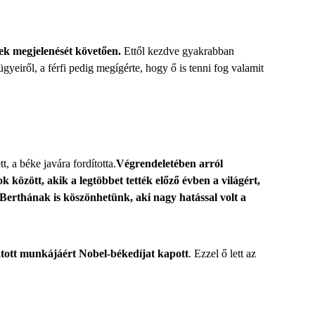
nek megjelenését követően.
Ettől kezdve gyakrabban
yeiről, a férfi pedig megígérte, hogy ő is tenni fog valamit
, a béke javára fordította.
Végrendeletében arról
között, akik a legtöbbet tették előző évben a világért,
 Berthának is köszönhetünk, aki nagy hatással volt a
atott munkájáért Nobel-békedíjat kapott
. Ezzel ő lett az