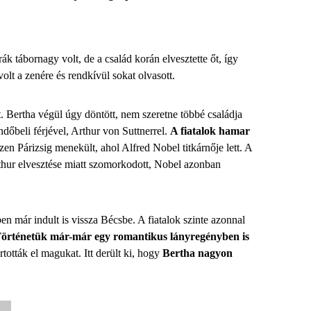
k tábornagy volt, de a család korán elvesztette őt, így
olt a zenére és rendkívül sokat olvasott.
t. Bertha végül úgy döntött, nem szeretne többé családja
endőbeli férjével, Arthur von Suttnerrel.
A fiatalok hamar
zen Párizsig menekült, ahol Alfred Nobel titkárnője lett. A
rthur elvesztése miatt szomorkodott, Nobel azonban
n már indult is vissza Bécsbe. A fiatalok szinte azonnal
örténetük már-már egy romantikus lányregényben is
tották el magukat. Itt derült ki, hogy
Bertha nagyon