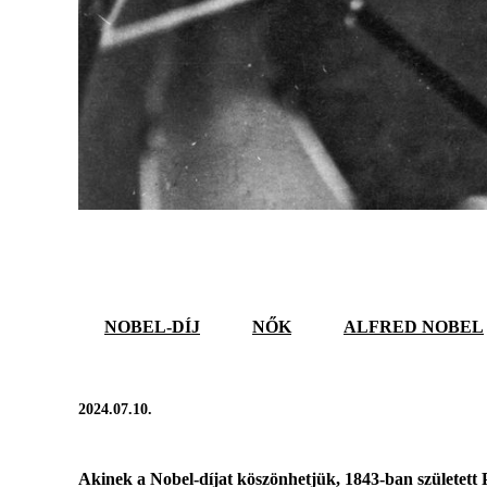
NOBEL-DÍJ
NŐK
ALFRED NOBEL
2024.07.10.
Akinek a Nobel-díjat köszönhetjük, 1843-ban született 