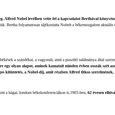
g. Alfred Nobel levélben vette fel a kapcsolatot Berthával könyvé
ztük. Bertha folyamatosan tájékoztatta Nobelt a békemozgalom aktuális üg
ékések a szándékai, a vagyonát, amit a pusztító találmánya által szerzett
e egy olyan alapot, aminek kamatait minden évben osszák szét azok 
os kitüntetés, a Nobel-díj
, amit részben Alfred titkos szerelmének,
rtott a hágai, londoni békekonferenciákon is.1905-ben,
62 évesen elhiv