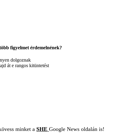
s több figyelmet érdemelnének?
ényen dolgoznak
jd át e rangos kitüntetést
 kövess minket a
SHE
Google News oldalán is!