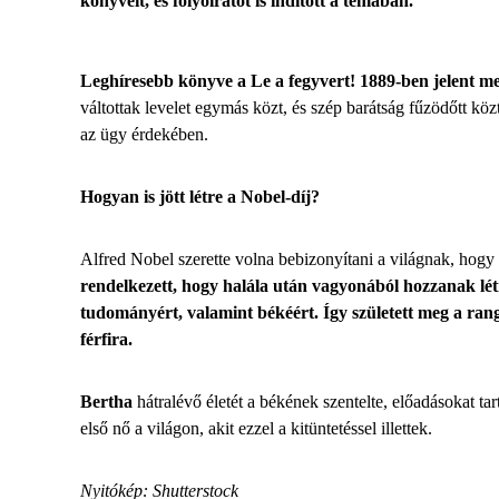
könyveit, és folyóiratot is indított a témában.
Leghíresebb könyve a Le a fegyvert! 1889-ben jelent me
váltottak levelet egymás közt, és szép barátság fűzödőtt kö
az ügy érdekében.
Hogyan is jött létre a Nobel-díj?
Alfred Nobel szerette volna bebizonyítani a világnak, hogy b
rendelkezett, hogy halála után vagyonából hozzanak létr
tudományért, valamint békéért. Így született meg
a rang
férfira.
Bertha
hátralévő életét a békének szentelte, előadásokat ta
első nő a világon, akit ezzel a kitüntetéssel illettek.
Nyitókép: Shutterstock