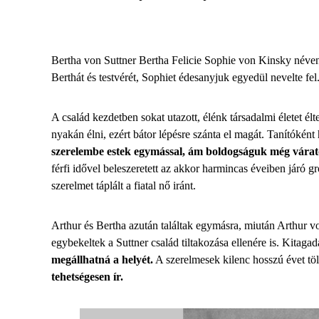
Bertha von Suttner Bertha Felicie Sophie von Kinsky néven l
Berthát és testvérét, Sophiet édesanyjuk egyedül nevelte fel
A család kezdetben sokat utazott, élénk társadalmi életet él
nyakán élni, ezért bátor lépésre szánta el magát. Tanítóként 
szerelembe estek egymással, ám boldogságuk még várat
férfi idővel beleszeretett az akkor harmincas éveiben járó
szerelmet táplált a fiatal nő iránt.
Arthur és Bertha azután találtak egymásra, miután Arthur vo
egybekeltek a Suttner család tiltakozása ellenére is. Kitag
megállhatná a helyét.
A szerelmesek kilenc hosszú évet tölt
tehetségesen ír.