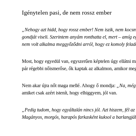
Igénytelen pasi, de nem rossz ember
„Nehogy azt hidd, hogy rossz ember! Nem iszik, nem kocsm
gondját viseli. Szerintem anyám ronthatta el, mert – amíg eg
nem volt alkalma meggyőződni arról, hogy ez komoly feladat
Most, hogy egyedül van, egyszerűen képtelen úgy ellátni mag
pár régebbi nőismerőse, ők kaptak
az alkalmon
, amikor meg
Nem akar újra nőt
maga mellé. Ahogy ő mondja:
„Na, még 
amiket csak azért istenít, hogy elhiggyem, jól van.
„Pedig tudom, hogy egyáltalán nincs jól. Azt hiszem, fél az 
Magányos, morgós, harapós farkasként kuksol a barlangjában