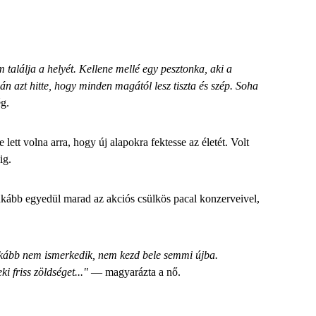
 találja a helyét. Kellene mellé egy pesztonka, aki a
án azt hitte, hogy minden magától lesz tiszta és szép. Soha
g.
tt volna arra, hogy új alapokra fektesse az életét. Volt
ig.
kább egyedül marad az akciós csülkös pacal konzerveivel,
t inkább nem ismerkedik, nem kezd bele semmi újba.
 friss zöldséget..."
— magyarázta a nő.