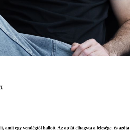
I
t, amit egy vendégtől hallott. Az apját elhagyta a felesége, és azó