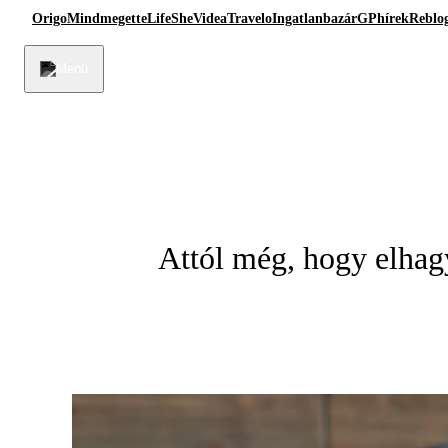
Origo
Mindmegette
Life
She
Videa
Travelo
Ingatlanbazár
GPhírek
Reblo
Attól még, hogy elhag