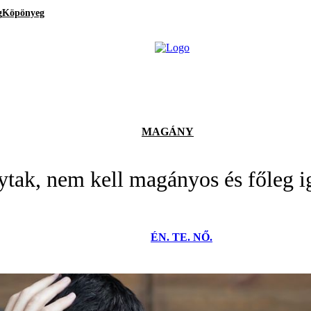
g
Köpönyeg
MAGÁNY
ytak, nem kell magányos és főleg i
ÉN. TE. NŐ.