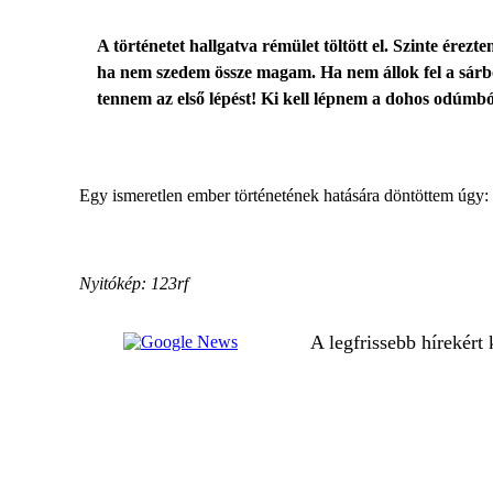
A történetet hallgatva rémület töltött el. Szinte érezt
ha nem szedem össze magam. Ha nem állok fel a sárból
tennem az első lépést! Ki kell lépnem a dohos odúm
Egy ismeretlen ember történetének hatására döntöttem úgy: e
Nyitókép: 123rf
A legfrissebb hírekért