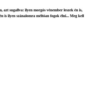
ém, azt sugallva: ilyen morgós vénember leszek én is,
 is ilyen szánalomra méltóan fogok élni... Meg kell