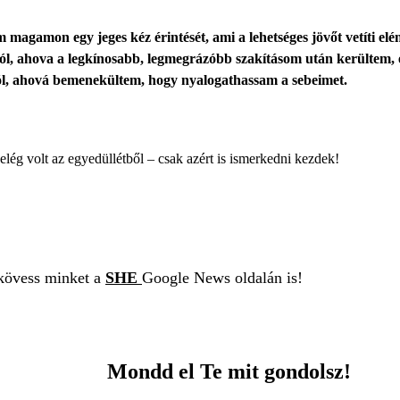
em magamon egy jeges kéz érintését, ami a lehetséges jövőt vetíti el
, ahova a legkínosabb, legmegrázóbb szakításom után kerültem, én
ból, ahová bemenekültem, hogy nyalogathassam a sebeimet.
lég volt az egyedüllétből – csak azért is ismerkedni kezdek!
 kövess minket a
SHE
Google News oldalán is!
Mondd el Te mit gondolsz!