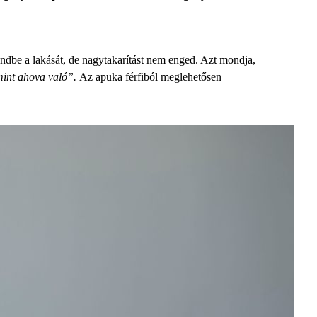
ndbe a lakását, de nagytakarítást nem enged. Azt mondja,
 mint ahova való”.
Az apuka férfiból meglehetősen