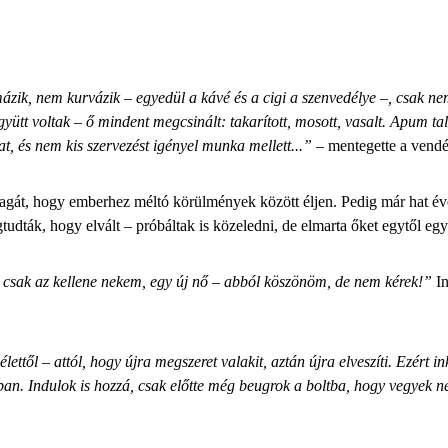
ázik, nem kurvázik – egyedül a
kávé és a cigi
a szenvedélye –, csak nem
yütt voltak – ő mindent megcsinált: takarított, mosott, vasalt. Apum tal
, és nem kis szervezést igényel munka mellett...”
– mentegette a vendé
át, hogy emberhez méltó körülmények között éljen. Pedig már hat éve le
tudták, hogy elvált – próbáltak is közeledni, de elmarta őket egytől egy
csak az kellene nekem, egy új nő – abból köszönöm, de nem kérek!”
In
élettől – attól, hogy újra megszeret valakit, aztán újra elveszíti. Ezér
. Indulok is hozzá, csak előtte még beugrok a boltba, hogy vegyek neki