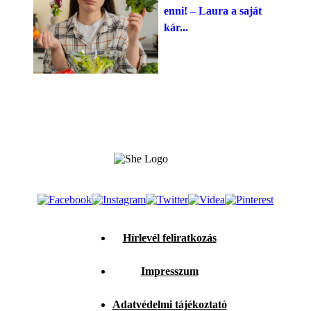
enni! – Laura a saját
kár...
Hírlevél feliratkozás
Impresszum
Adatvédelmi tájékoztató