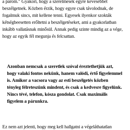
a párom." Gyakori, hogy a szerelmesek egyre kevesebbet
beszélgetnek
. Közben érzik, hogy egyre csak távolodnak, de
fogalmuk sincs, mit kellene tenni. Egyesek ilyenkor szokták
kétségbeesetten erőltetni a beszélgetéseket, ami a gyakorlatban
inkább vallatásnak minősül. Annak pedig szinte mindig az a vége,
hogy az egyik fél megunja és felcsattan.
Azonban nemcsak a szeretlek szóval éreztethetjük azt,
hogy valaki fontos nekünk, hanem valódi, értő figyelemmel
is. Amikor a vacsora vagy az esti beszélgetés közben
tényleg félreteszünk mindent, és csak a kedvesre figyelünk.
Nincs tévé, telefon, kósza gondolat. Csak maximális
figyelem a párunkra.
Ez nem azt jelenti, hogy meg kell hallgatni a végeláthatatlan