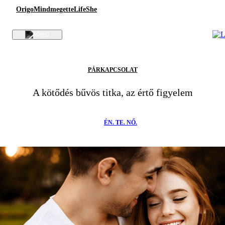
Origo
Mindmegette
Life
She
PÁRKAPCSOLAT
A kötődés bűvös titka, az értő figyelem
ÉN. TE. NŐ.