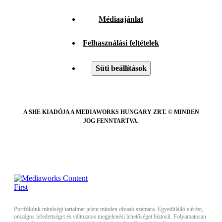
Médiaajánlat
Felhasználási feltételek
Süti beállítások
A SHE KIADÓJA A MEDIAWORKS HUNGARY ZRT. © MINDEN
JOG FENNTARTVA.
Portfóliónk minőségi tartalmat jelent minden olvasó számára. Egyedülálló elérést,
országos lefedettséget és változatos megjelenési lehetőséget biztosít. Folyamatosan