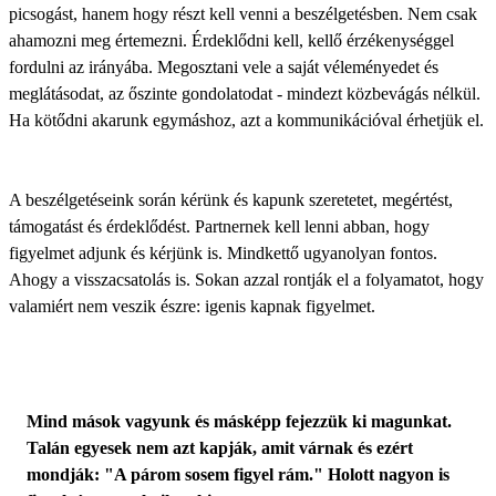
picsogást, hanem hogy részt kell venni a beszélgetésben. Nem csak
ahamozni meg értemezni. Érdeklődni kell, kellő érzékenységgel
fordulni az irányába. Megosztani vele a saját véleményedet és
meglátásodat, az őszinte gondolatodat - mindezt közbevágás nélkül.
Ha kötődni akarunk egymáshoz, azt a kommunikációval érhetjük el.
A beszélgetéseink során kérünk és kapunk szeretetet, megértést,
támogatást és érdeklődést. Partnernek kell lenni abban, hogy
figyelmet adjunk és kérjünk is. Mindkettő ugyanolyan fontos.
Ahogy a visszacsatolás is. Sokan azzal rontják el a folyamatot, hogy
valamiért nem veszik észre: igenis kapnak figyelmet.
Mind mások vagyunk és másképp fejezzük ki magunkat.
Talán egyesek nem azt kapják, amit várnak és ezért
mondják: "A párom sosem figyel rám." Holott nagyon is