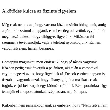
A kötődés kulcsa az őszinte figyelem
Még csak nem is azt, hogy vacsora közben sűrűn bólogatunk, amíg
a párunk beszámol a napjáról, és mi esetleg odavetünk egy ühümöt
meg naezérdekest - hogy elhiggye:
figyelünk
. Miközben fél
szemmel a tévét sasoljuk, vagy a telefont nyomkodjunk. Ez nem
valódi figyelem, hanem becsapás.
Becsapjuk magunkat, mert elhisszük, hogy jó társak vagyunk.
Közben pedig csak átverjük a palánkon, aki talán a vacsorával
együtt megeszi azt is, hogy figyelnek rá. De sok esetben nagyon is
tisztában vagyunk azzal, hogy elhanyagoljuk a másikat - csak
fogjuk, és jól betakarjuk egy köbméter földdel. Béke porainkra - így
temetjük el a kapcsolatunkat, szép lassan, napról napra.
Különben nem panaszkodnának az emberek, hogy "Nem figyel rám