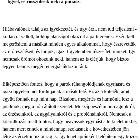
figyel, és rosszulesik neki a panasz.
Hiábavalónak találja az igyekezetét, és úgy érzi, nem tud teljesíteni -
kudarcot vallott, boldogtalanságot okozott a partnerének. Ezért kell
megerősíteni a másikat minden egyes alkalommal, hogy észrevettük
az erőfeszítéseit, és tudjuk, igazi figyelemben részesített minket. Így
nemcsak örömöt okozunk neki, hanem az is elérjük, hogy biztos
legyen benne: megéri energiát áldozni ránk.
Elképesztően fontos, hogy a párok ráhangolódjanak egymásra és
igazi
figyelemmel forduljanak
a másik felé. Ez az a kötelék, amit
együtt fonnak nap mint nap. Bizalom, megértés és harmónia lesz a
jutalmuk, meg a hőn áhított szeretet. Muszáj beszélni önmagunkról,
az érzéseinkről, az aggályainkról és a problémáinkról. Nemcsak a
kitárulkozás miatt fontos, hogy beavassuk egymást a lelki életünkbe,
hanem mert ennek a mindennapi szokásnak a következtében jön
létre az érzelmi biztonság is. Így lehet apránként felépíteni egy közös