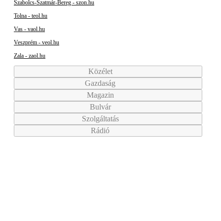
Szabolcs-Szatmár-Bereg - szon.hu
Tolna - teol.hu
Vas - vaol.hu
Veszprém - veol.hu
Zala - zaol.hu
Közélet
Gazdaság
Magazin
Bulvár
Szolgáltatás
Rádió