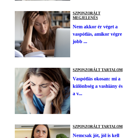
SZPONZORÁLT
MEGJELENÉS
Nem akkor ér véget a
vaspótlás, amikor végre
jobb ...
SZPONZORÁLT TARTALOM
Vaspótlás okosan: mi a
különbség a vashiány és
a v...
SZPONZORÁLT TARTALOM
Nemcsak jót, jól is kell