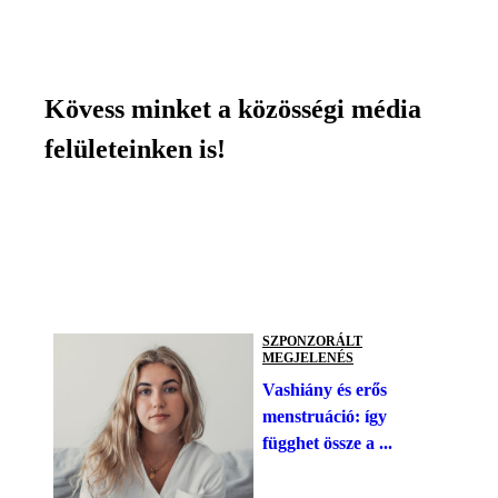
Kövess minket a közösségi média
felületeinken is!
SZPONZORÁLT
MEGJELENÉS
Vashiány és erős
menstruáció: így
függhet össze a ...