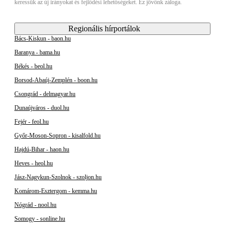
keressük az új irányokat és fejlődési lehetőségeket. Ez jövőnk záloga.
Regionális hírportálok
Bács-Kiskun - baon.hu
Baranya - bama.hu
Békés - beol.hu
Borsod-Abaúj-Zemplén - boon.hu
Csongrád - delmagyar.hu
Dunaújváros - duol.hu
Fejér - feol.hu
Győr-Moson-Sopron - kisalfold.hu
Hajdú-Bihar - haon.hu
Heves - heol.hu
Jász-Nagykun-Szolnok - szoljon.hu
Komárom-Esztergom - kemma.hu
Nógrád - nool.hu
Somogy - sonline.hu