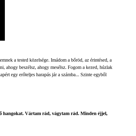
stemnek a tested közelsége. Imádom a bőröd, az érintésed, a
atni, ahogy beszélsz, ahogy mesélsz. Fogom a kezed, húzlak
rt egy erőteljes harapás jár a számba... Szinte egyből
rő hangokat. Vártam rád, vágytam rád. Minden éjjel,