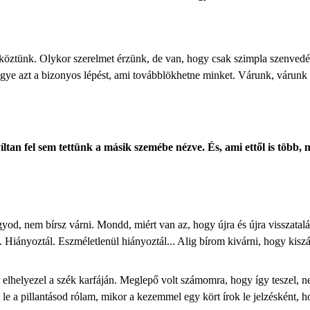
 köztünk. Olykor szerelmet érzünk, de van, hogy csak szimpla szenvedély
ye azt a bizonyos lépést, ami továbblökhetne minket. Várunk, várunk és
tan fel sem tettünk a másik szemébe nézve. És, ami ettől is több,
hagyod, nem bírsz várni. Mondd, miért van az, hogy újra és újra visszat
 Hiányoztál. Eszméletlenül hiányoztál... Alig bírom kivárni, hogy kiszál
 elhelyezel a szék karfáján. Meglepő volt számomra, hogy így teszel, 
le a pillantásod rólam, mikor a kezemmel egy kört írok le jelzésként, h