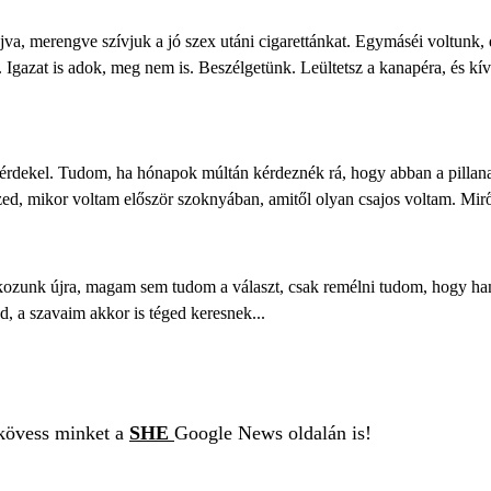
, merengve szívjuk a jó szex utáni cigarettánkat. Egymáséi voltunk, d
. Igazat is adok, meg nem is. Beszélgetünk. Leültetsz a kanapéra, és k
y érdekel. Tudom, ha hónapok múltán kérdeznék rá, hogy abban a pillan
dézed, mikor voltam először szoknyában, amitől olyan csajos voltam. Mir
lálkozunk újra, magam sem tudom a választ, csak remélni tudom, hogy ha
, a szavaim akkor is téged keresnek...
 kövess minket a
SHE
Google News oldalán is!