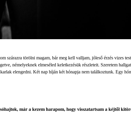
om szárazra törölni magam, bár meg kell valljam, jóleső érzés vizes te
egetve, némelyeknek elmeséled keletkezésük részleteit. Szeretem hallg
ak elengedni. Két nap híján két hónapja nem találkoztunk. Egy hónapé
n sóhajtok, már a kezem harapom, hogy visszatartsam a kéjtől kitö