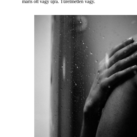
máris ott vagy újra. Türelmetlen vagy.