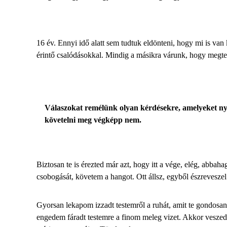
16 év. Ennyi idő alatt sem tudtuk eldönteni, hogy mi is van
érintő csalódásokkal. Mindig a másikra várunk, hogy megteg
Válaszokat remélünk olyan kérdésekre, amelyeket nyíl
követelni meg végképp nem.
Biztosan te is érezted már azt, hogy itt a vége, elég, abba
csobogását, követem a hangot. Ott állsz, egyből észreveszel.
Gyorsan lekapom izzadt testemről a ruhát, amit te gondosan
engedem fáradt testemre a finom meleg vizet. Akkor veszed 