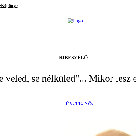
g
Köpönyeg
KIBESZÉLŐ
se veled, se nélküled"... Mikor lesz
ÉN. TE. NŐ.