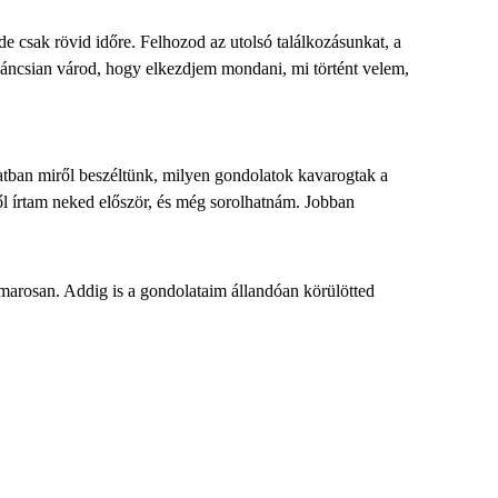
e csak rövid időre. Felhozod az utolsó találkozásunkat, a
íváncsian várod, hogy elkezdjem mondani, mi történt velem,
atban miről beszéltünk, milyen gondolatok kavarogtak a
ől írtam neked először, és még sorolhatnám. Jobban
marosan. Addig is a gondolataim állandóan körülötted