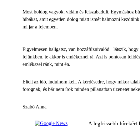
Most boldog vagyok, vidám és felszabadult. Egymáshoz bújva
hibákat, amit egyetlen dolog miatt ismét halmozni kezdtünk
mi jár a fejemben.
Figyelmesen hallgatsz, van hozzáfűznivalód - látszik, hog
fejünkben, te akkor is emlékeznél rá. Azt is pontosan feli
emlékszel ránk, mint én.
Eltelt az idő, indulnom kell. A kérdésedre, hogy mikor ta
forognak, és bár nem írok minden pillanatban üzenetet neked
Szabó Anna
A legfrissebb hírekért