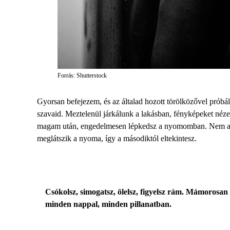
Forrás: Shutterstock
Gyorsan befejezem, és az általad hozott törölközővel próbál
szavaid. Meztelenül járkálunk a lakásban, fényképeket néz
magam után, engedelmesen lépkedsz a nyomomban. Nem akarl
meglátszik a nyoma, így a másodiktól eltekintesz.
Csókolsz, simogatsz, ölelsz, figyelsz rám. Mámorosa
minden nappal, minden pillanatban.