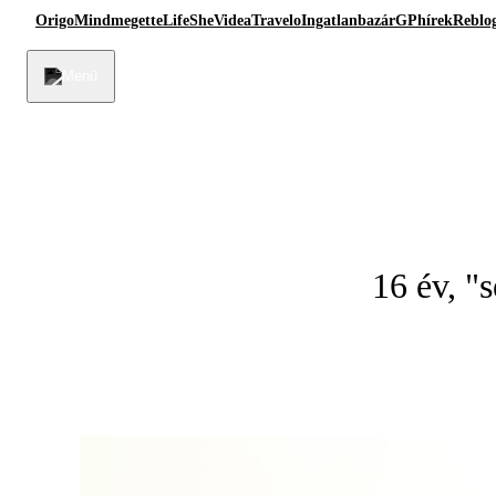
Origo
Mindmegette
Life
She
Videa
Travelo
Ingatlanbazár
GPhírek
Reblo
16 év, "