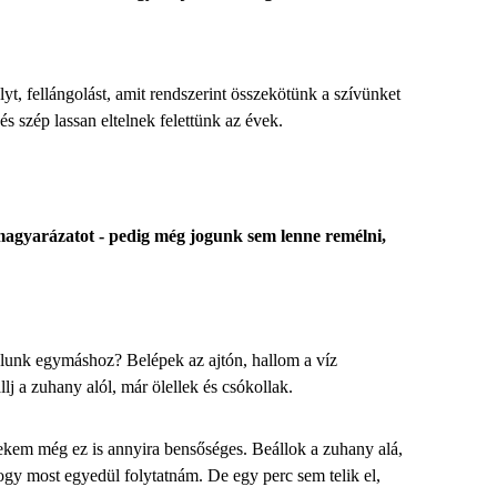
t, fellángolást, amit rendszerint összekötünk a szívünket
 szép lassan eltelnek felettünk az évek.
 magyarázatot - pedig még jogunk sem lenne remélni,
alálunk egymáshoz? Belépek az ajtón, hallom a víz
lj a zuhany alól, már ölellek és csókollak.
nekem még ez is annyira bensőséges. Beállok a zuhany alá,
ogy most egyedül folytatnám. De egy perc sem telik el,