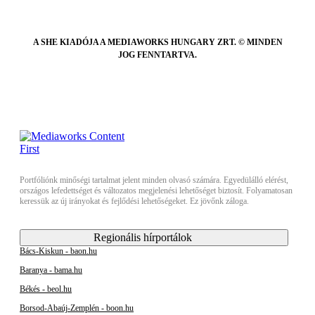
A SHE KIADÓJA A MEDIAWORKS HUNGARY ZRT. © MINDEN
JOG FENNTARTVA.
Portfóliónk minőségi tartalmat jelent minden olvasó számára. Egyedülálló elérést,
országos lefedettséget és változatos megjelenési lehetőséget biztosít. Folyamatosan
keressük az új irányokat és fejlődési lehetőségeket. Ez jövőnk záloga.
Regionális hírportálok
Bács-Kiskun - baon.hu
Baranya - bama.hu
Békés - beol.hu
Borsod-Abaúj-Zemplén - boon.hu