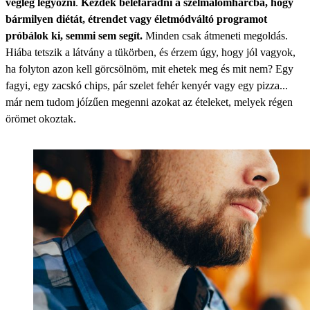
végleg legyőzni
.
Kezdek belefáradni a szélmalomharcba, hogy
bármilyen diétát, étrendet vagy életmódváltó programot
próbálok ki, semmi sem segít.
Minden csak átmeneti megoldás.
Hiába tetszik a látvány a tükörben, és érzem úgy, hogy jól vagyok,
ha folyton azon kell görcsölnöm, mit ehetek meg és mit nem? Egy
fagyi, egy zacskó chips, pár szelet fehér kenyér vagy egy pizza...
már nem tudom jóízűen megenni azokat az ételeket, melyek régen
örömet okoztak.