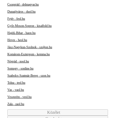
Csongrád - delmagyar.hu
Dunaújváros - duol.hu
Fejér - feol.hu
Győr-Moson-Sopron - kisalfold.hu
Hajdú-Bihar - haon.hu
Heves - heol.hu
Jász-Nagykun-Szolnok - szoljon.hu
Komárom-Esztergom - kemma.hu
Nógrád - nool.hu
Somogy - sonline.hu
Szabolcs-Szatmár-Bereg - szon.hu
Tolna - teol.hu
Vas - vaol.hu
Veszprém - veol.hu
Zala - zaol.hu
Közélet