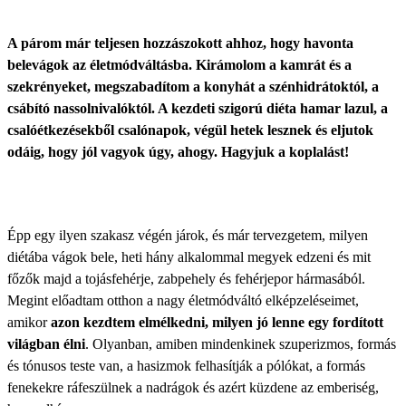
A párom már teljesen hozzászokott ahhoz, hogy havonta
belevágok az életmódváltásba. Kirámolom a kamrát és a
szekrényeket, megszabadítom a konyhát a szénhidrátoktól, a
csábító nassolnivalóktól. A kezdeti szigorú diéta hamar lazul, a
csalóétkezésekből csalónapok, végül hetek lesznek és eljutok
odáig, hogy jól vagyok úgy, ahogy. Hagyjuk a koplalást!
Épp egy ilyen szakasz végén járok, és már tervezgetem, milyen
diétába vágok bele, heti hány alkalommal megyek edzeni és mit
főzők majd a tojásfehérje, zabpehely és fehérjepor hármasából.
Megint előadtam otthon a nagy életmódváltó elképzeléseimet,
amikor
azon kezdtem elmélkedni, milyen jó lenne egy fordított
világban élni
. Olyanban, amiben mindenkinek szuperizmos, formás
és tónusos teste van, a hasizmok felhasítják a pólókat, a formás
fenekekre ráfeszülnek a nadrágok és azért küzdene az emberiség,