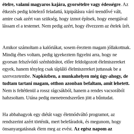
ételre, valami magyaros kajára, gyorsételre vagy édességre
. Az
étkezés pedig kötelező feladattá, kipipálásra váró teendővé vált,
amire csak azért van szükség, hogy izmot építsek, hogy energiával
lássam el a testemet. Nem pedig azért, hogy élvezzem az ételek ízét.
Amikor számoltam a kalóriákat, sosem éreztem magam jóllakottnak.
Mindig éhes voltam, pedig igyekeztem figyelni arra, hogy ne
gyorsan felszívódó szénhidrátot, előre feldolgozott élelmiszereket
egyek, hanem tényleg csak tápláló élelmiszereket juttassak be a
szervezetembe.
Napközben, a munkahelyen még úgy-ahogy, de
tudtam tartani magam, otthon azonban befaltam, amit lehetett.
Nem is feltétlenül a rossz rágcsákból, hanem a rendes vacsorából
habzsoltam. Utána pedig menetrendszerűen jött a bűntudat.
Ha abbahagyok egy diétát vagy életmódváltó programot, az
rendszerint azért történik, mert belefáradok, és megunom, hogy
önsanyargatásnak élem meg az evést.
Az egész napom az