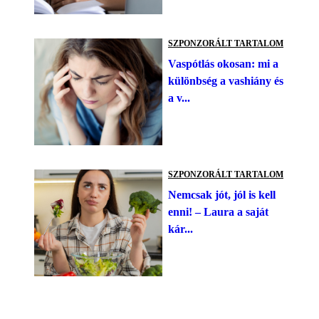
SZPONZORÁLT TARTALOM
Vaspótlás okosan: mi a
különbség a vashiány és
a v...
SZPONZORÁLT TARTALOM
Nemcsak jót, jól is kell
enni! – Laura a saját
kár...