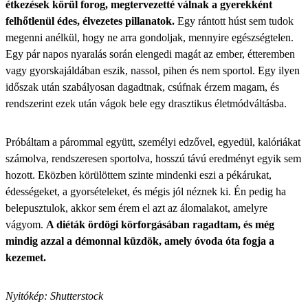
étkezések körül forog, megtervezetté válnak a gyerekként
felhőtlenül édes, élvezetes pillanatok.
Egy rántott húst sem tudok
megenni anélkül, hogy ne arra gondoljak, mennyire egészségtelen.
Egy pár napos nyaralás során elengedi magát az ember, étteremben
vagy gyorskajáldában eszik, nassol, pihen és nem sportol. Egy ilyen
időszak után szabályosan dagadtnak, csúfnak érzem magam, és
rendszerint ezek után vágok bele egy drasztikus életmódváltásba.
Próbáltam a párommal együtt, személyi edzővel, egyedül, kalóriákat
számolva, rendszeresen sportolva, hosszú távú eredményt egyik sem
hozott. Eközben körülöttem szinte mindenki eszi a pékárukat,
édességeket, a gyorsételeket, és mégis jól néznek ki. Én pedig ha
belepusztulok, akkor sem érem el azt az álomalakot, amelyre
vágyom.
A diéták ördögi körforgásában ragadtam, és még
mindig azzal a démonnal küzdök, amely óvoda óta fogja a
kezemet.
Nyitókép: Shutterstock