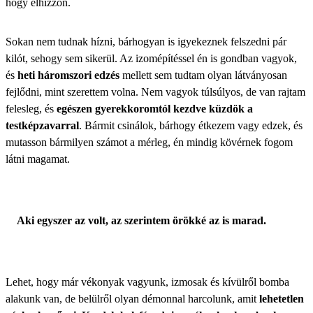
hogy elhízzon.
Sokan nem tudnak hízni, bárhogyan is igyekeznek felszedni pár
kilót, sehogy sem sikerül. Az izomépítéssel én is gondban vagyok,
és
heti háromszori edzés
mellett sem tudtam olyan látványosan
fejlődni, mint szerettem volna. Nem vagyok túlsúlyos, de van rajtam
felesleg, és
egészen gyerekkoromtól kezdve küzdök a
testképzavarral
. Bármit csinálok, bárhogy étkezem vagy edzek, és
mutasson bármilyen számot a mérleg, én mindig kövérnek fogom
látni magamat.
Aki egyszer az volt, az szerintem örökké az is marad.
Lehet, hogy már vékonyak vagyunk, izmosak és kívülről bomba
alakunk van, de belülről olyan démonnal harcolunk, amit
lehetetlen