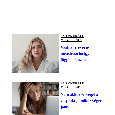
SZPONZORÁLT
MEGJELENÉS
Vashiány és erős
menstruáció: így
függhet össze a ...
SZPONZORÁLT
MEGJELENÉS
Nem akkor ér véget a
vaspótlás, amikor végre
jobb ...