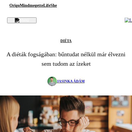
Origo
Mindmegette
Life
She
DIÉTA
A diéták fogságában: bűntudat nélkül már élvezni
sem tudom az ízeket
JASINKA ÁDÁM