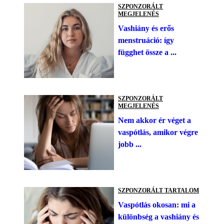
SZPONZORÁLT
MEGJELENÉS
Vashiány és erős
menstruáció: így
függhet össze a ...
SZPONZORÁLT
MEGJELENÉS
Nem akkor ér véget a
vaspótlás, amikor végre
jobb ...
SZPONZORÁLT TARTALOM
Vaspótlás okosan: mi a
különbség a vashiány és