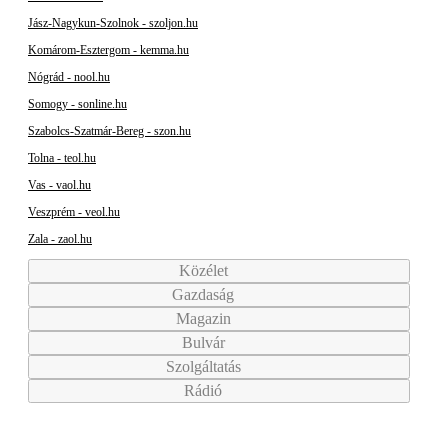
Jász-Nagykun-Szolnok - szoljon.hu
Komárom-Esztergom - kemma.hu
Nógrád - nool.hu
Somogy - sonline.hu
Szabolcs-Szatmár-Bereg - szon.hu
Tolna - teol.hu
Vas - vaol.hu
Veszprém - veol.hu
Zala - zaol.hu
Közélet
Gazdaság
Magazin
Bulvár
Szolgáltatás
Rádió