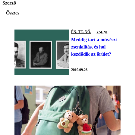
Szerző
Összes
ÉN. TE. NŐ.
ZSENI
Meddig tart a művészi
zsenialitás, és hol
kezdődik az őrület?
2019.09.26.