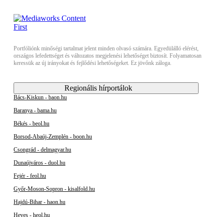
Portfóliónk minőségi tartalmat jelent minden olvasó számára. Egyedülálló elérést,
országos lefedettséget és változatos megjelenési lehetőséget biztosít. Folyamatosan
keressük az új irányokat és fejlődési lehetőségeket. Ez jövőnk záloga.
Regionális hírportálok
Bács-Kiskun - baon.hu
Baranya - bama.hu
Békés - beol.hu
Borsod-Abaúj-Zemplén - boon.hu
Csongrád - delmagyar.hu
Dunaújváros - duol.hu
Fejér - feol.hu
Győr-Moson-Sopron - kisalfold.hu
Hajdú-Bihar - haon.hu
Heves - heol.hu