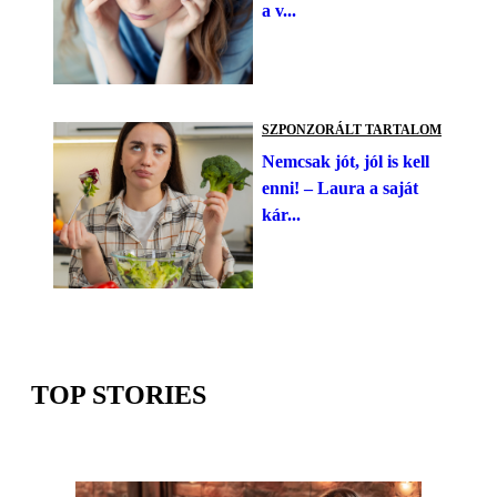
a v...
SZPONZORÁLT TARTALOM
Nemcsak jót, jól is kell
enni! – Laura a saját
kár...
TOP STORIES