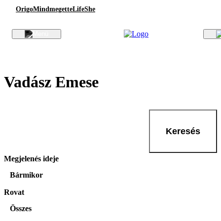
Origo
Mindmegette
Life
She
Vadász Emese
Keresés
Megjelenés ideje
Bármikor
Rovat
Összes