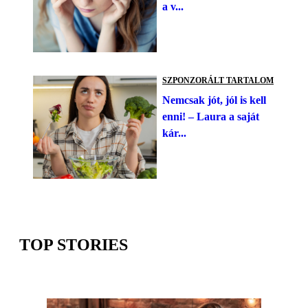
a v...
SZPONZORÁLT TARTALOM
Nemcsak jót, jól is kell
enni! – Laura a saját
kár...
TOP STORIES