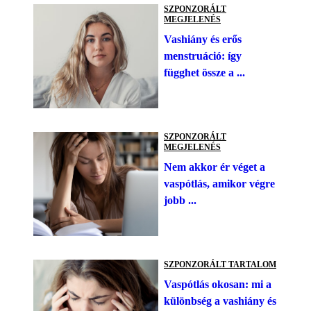
SZPONZORÁLT
MEGJELENÉS
Vashiány és erős
menstruáció: így
függhet össze a ...
SZPONZORÁLT
MEGJELENÉS
Nem akkor ér véget a
vaspótlás, amikor végre
jobb ...
SZPONZORÁLT TARTALOM
Vaspótlás okosan: mi a
különbség a vashiány és