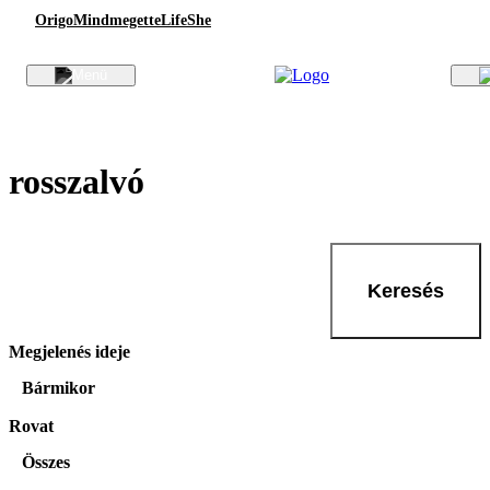
Origo
Mindmegette
Life
She
rosszalvó
Keresés
Megjelenés ideje
Bármikor
Rovat
Összes