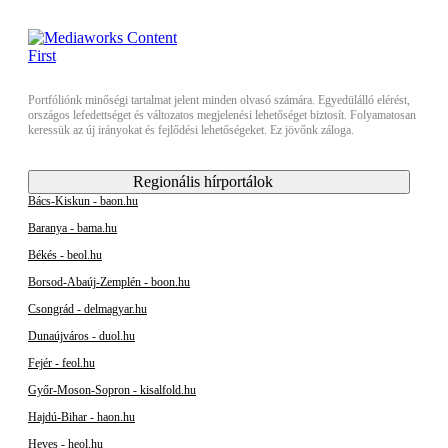
Portfóliónk minőségi tartalmat jelent minden olvasó számára. Egyedülálló elérést,
országos lefedettséget és változatos megjelenési lehetőséget biztosít. Folyamatosan
keressük az új irányokat és fejlődési lehetőségeket. Ez jövőnk záloga.
Regionális hírportálok
Bács-Kiskun - baon.hu
Baranya - bama.hu
Békés - beol.hu
Borsod-Abaúj-Zemplén - boon.hu
Csongrád - delmagyar.hu
Dunaújváros - duol.hu
Fejér - feol.hu
Győr-Moson-Sopron - kisalfold.hu
Hajdú-Bihar - haon.hu
Heves - heol.hu