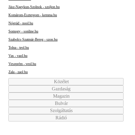
Jász-Nagykun-Szolnok - szoljon.hu
Komárom-Esztergom - kemma.hu
Nógrád - nool.hu
Somogy - sonline.hu
Szabolcs-Szatmár-Bereg - szon.hu
Tolna - teol.hu
Vas - vaol.hu
Veszprém - veol.hu
Zala - zaol.hu
Közélet
Gazdaság
Magazin
Bulvár
Szolgáltatás
Rádió