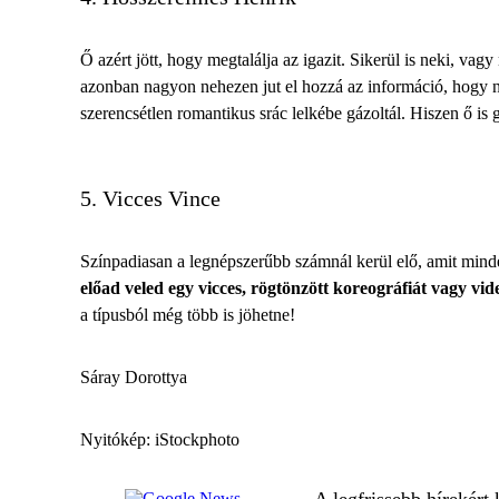
Ő azért jött, hogy megtalálja az igazit. Sikerül is neki, v
azonban nagyon nehezen jut el hozzá az információ, hogy ne
szerencsétlen romantikus srác lelkébe gázoltál. Hiszen ő is
5. Vicces Vince
Színpadiasan a legnépszerűbb számnál kerül elő, amit minden
előad veled egy vicces, rögtönzött koreográfiát vagy vid
a típusból még több is jöhetne!
Sáray Dorottya
Nyitókép: iStockphoto
A legfrissebb hírekért