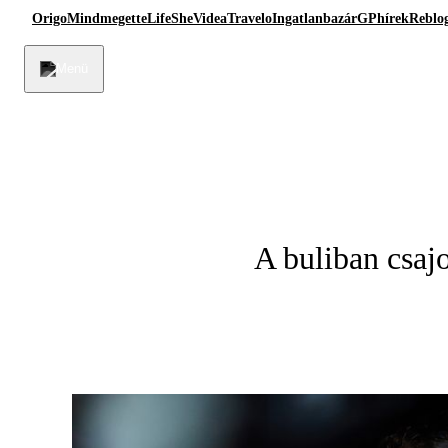
Origo
Mindmegette
Life
She
Videa
Travelo
Ingatlanbazár
GPhírek
Reblo
A buliban csajo