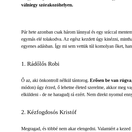
válniegy szórakozóhelyen.
Pár hete azonban csak három lánnyal és egy sráccal mentem 
egymás elé tolakodva. Az egész kezdett úgy kinézni, mintha
egyenes adásban. Így mi sem vettük túl komolyan őket, ha
1. Rádőlős Robi
Ő az, aki önkontroll nélkül tántorog.
Erősen be van rúgva
módon) úgy érzed, ő lehetne életed szerelme, akkor meg v
elküldeni - de ne haragudj rá ezért. Nem direkt nyomul ennyi
2. Kézfogdosós Kristóf
Megragad, és többé nem akar elengedni. Valamiért a kezed v