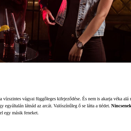
a vízszintes vágyai függőleges kifejeződése. És nem is akarja véka alá r
 egyáltalán látnád az arcát. Valószínűleg ő se látta a tiédet.
Nincsenek 
mel egy másik feneket.