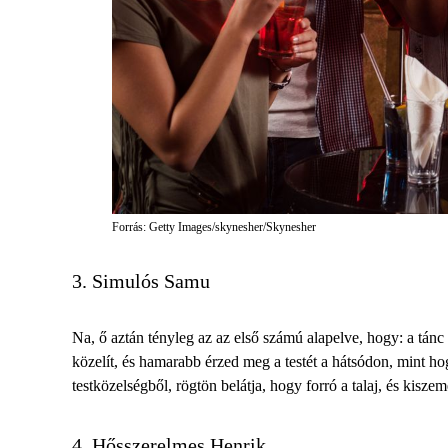
Forrás: Getty Images/skynesher/Skynesher
3. Simulós Samu
Na, ő aztán tényleg az az első számú alapelve, hogy: a tánc 
közelít, és hamarabb érzed meg a testét a hátsódon, mint hogy
testközelségből, rögtön belátja, hogy forró a talaj, és kisze
4. Hősszerelmes Henrik