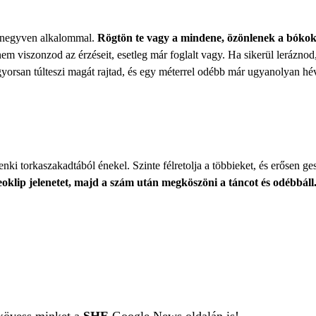
agy negyven alkalommal.
Rögtön te vagy a mindene, özönlenek a bókok
m viszonzod az érzéseit, esetleg már foglalt vagy. Ha sikerül leráznod,
 gyorsan túlteszi magát rajtad, és egy méterrel odébb már ugyanolyan hév
ki torkaszakadtából énekel. Szinte félretolja a többieket, és erősen ge
eoklip jelenetet, majd a szám után megköszöni a táncot és odébbáll
 kövess minket a
SHE
Google News oldalán is!