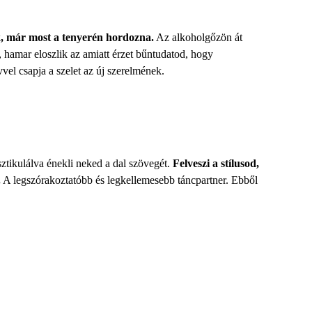
, már most a tenyerén hordozna.
Az alkoholgőzön át
 hamar eloszlik az amiatt érzet bűntudatod, hogy
vel csapja a szelet az új szerelmének.
sztikulálva énekli neked a dal szövegét.
Felveszi a stílusod,
.
A legszórakoztatóbb és legkellemesebb táncpartner. Ebből