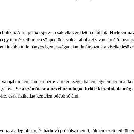
bulizni. A fiú pedig egyszer csak elkeveredett mellőlünk.
Hirtelen na
 egy természetfilmbe csöppentünk volna, ahol a Szavannán élő ragadozó
nem inkább tudományos igényességgel tanulmányoztuk a viselkedésüke
, valójában nem táncpartnerre van szüksége, hanem egy emberi mankóra. 
agy lőve.
Se a számát, se a nevét nem fogod belőle kiszedni, de még
re, csak fizikailag képtelen odébb sétálni.
onzza a legjobban, és bárhová próbálsz menni, túlméretezett retikülkén