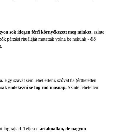
gyon sok idegen férfi környékezett meg minket,
szinte
k párzási rituáléját mutatták volna be nekünk - élő
t.
Egy szavát sem lehet érteni, szóval ha (érthetetlen
 csak emlékezni se fog rád másnap.
Szinte lehetetlen
t lóg rajtad. Teljesen
ártalmatlan, de nagyon