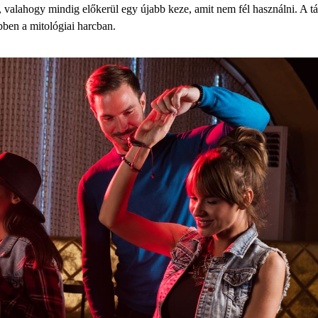
, valahogy mindig előkerül egy újabb keze, amit nem fél használni. A tán
ben a mitológiai harcban.