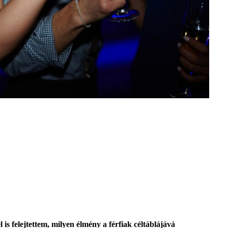
s felejtettem, milyen élmény a férfiak céltáblájává