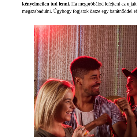
kényelmetlen tud lenni.
Ha megpróbálod lefejteni az ujjait
megszabadulni. Úgyhogy fogjatok össze egy barátnőddel eb