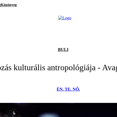
g
Köpönyeg
BULI
zás kulturális antropológiája - Ava
ÉN. TE. NŐ.