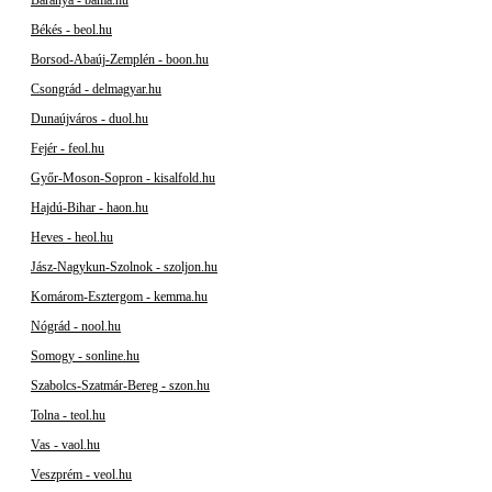
Békés - beol.hu
Borsod-Abaúj-Zemplén - boon.hu
Csongrád - delmagyar.hu
Dunaújváros - duol.hu
Fejér - feol.hu
Győr-Moson-Sopron - kisalfold.hu
Hajdú-Bihar - haon.hu
Heves - heol.hu
Jász-Nagykun-Szolnok - szoljon.hu
Komárom-Esztergom - kemma.hu
Nógrád - nool.hu
Somogy - sonline.hu
Szabolcs-Szatmár-Bereg - szon.hu
Tolna - teol.hu
Vas - vaol.hu
Veszprém - veol.hu