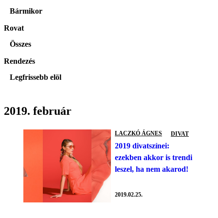
Bármikor
Rovat
Összes
Rendezés
Legfrissebb elöl
2019. február
LACZKÓ ÁGNES
DIVAT
2019 divatszínei:
ezekben akkor is trendi
leszel, ha nem akarod!
2019.02.25.