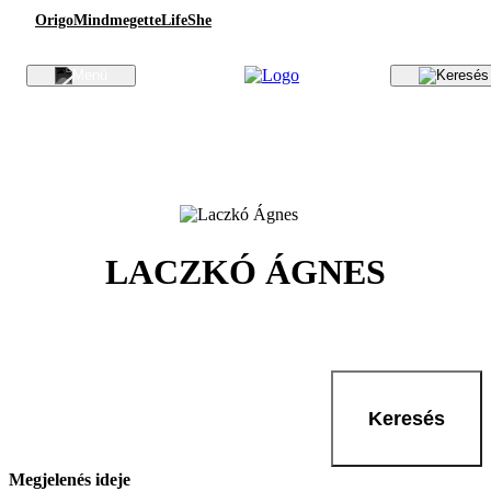
Origo
Mindmegette
Life
She
LACZKÓ ÁGNES
Keresés
Megjelenés ideje