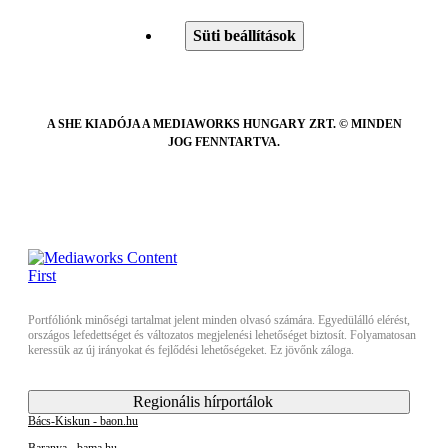
Süti beállítások
A SHE KIADÓJA A MEDIAWORKS HUNGARY ZRT. © MINDEN
JOG FENNTARTVA.
Portfóliónk minőségi tartalmat jelent minden olvasó számára. Egyedülálló elérést,
országos lefedettséget és változatos megjelenési lehetőséget biztosít. Folyamatosan
keressük az új irányokat és fejlődési lehetőségeket. Ez jövőnk záloga.
Regionális hírportálok
Bács-Kiskun - baon.hu
Baranya - bama.hu