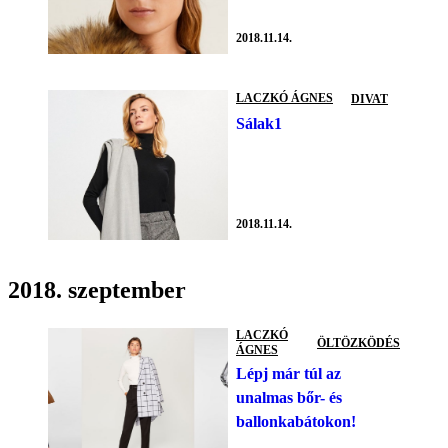
2018.11.14.
LACZKÓ ÁGNES
DIVAT
Sálak1
2018.11.14.
2018. szeptember
LACZKÓ
ÖLTÖZKÖDÉS
ÁGNES
Lépj már túl az
unalmas bőr- és
ballonkabátokon!