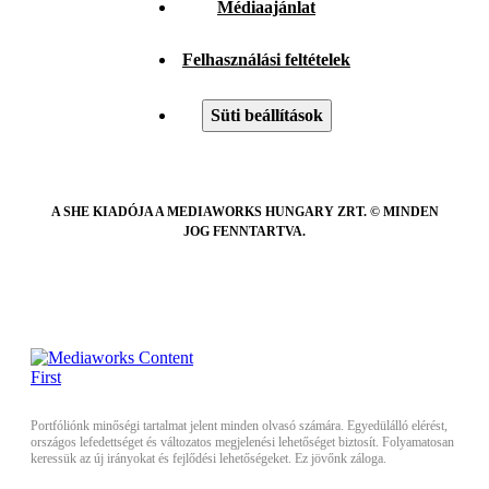
Médiaajánlat
Felhasználási feltételek
Süti beállítások
A SHE KIADÓJA A MEDIAWORKS HUNGARY ZRT. © MINDEN
JOG FENNTARTVA.
Portfóliónk minőségi tartalmat jelent minden olvasó számára. Egyedülálló elérést,
országos lefedettséget és változatos megjelenési lehetőséget biztosít. Folyamatosan
keressük az új irányokat és fejlődési lehetőségeket. Ez jövőnk záloga.