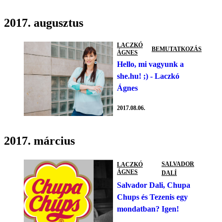
2017. augusztus
LACZKÓ
BEMUTATKOZÁS
ÁGNES
Hello, mi vagyunk a
she.hu! ;) - Laczkó
Ágnes
2017.08.06.
2017. március
SALVADOR
LACZKÓ
ÁGNES
DALÍ
Salvador Dali, Chupa
Chups és Tezenis egy
mondatban? Igen!