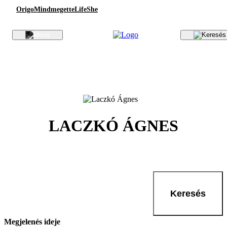
Origo
Mindmegette
Life
She
LACZKÓ ÁGNES
Keresés
Megjelenés ideje