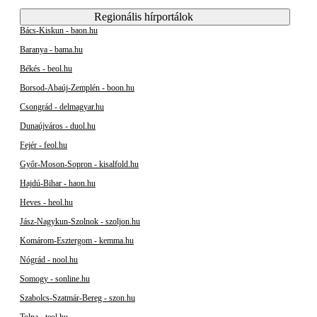
Regionális hírportálok
Bács-Kiskun - baon.hu
Baranya - bama.hu
Békés - beol.hu
Borsod-Abaúj-Zemplén - boon.hu
Csongrád - delmagyar.hu
Dunaújváros - duol.hu
Fejér - feol.hu
Győr-Moson-Sopron - kisalfold.hu
Hajdú-Bihar - haon.hu
Heves - heol.hu
Jász-Nagykun-Szolnok - szoljon.hu
Komárom-Esztergom - kemma.hu
Nógrád - nool.hu
Somogy - sonline.hu
Szabolcs-Szatmár-Bereg - szon.hu
Tolna - teol.hu