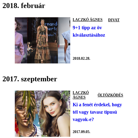
2018. február
LACZKÓ ÁGNES
DIVAT
9+1 tipp az öv
kiválasztásához
2018.02.28.
2017. szeptember
LACZKÓ
ÖLTÖZKÖDÉS
ÁGNES
Ki a fenét érdekel, hogy
tél vagy tavasz típusú
vagyok-e?
2017.09.05.