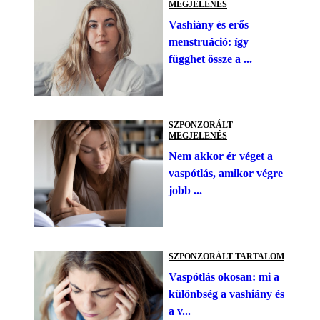
MEGJELENÉS
Vashiány és erős
menstruáció: így
függhet össze a ...
SZPONZORÁLT
MEGJELENÉS
Nem akkor ér véget a
vaspótlás, amikor végre
jobb ...
SZPONZORÁLT TARTALOM
Vaspótlás okosan: mi a
különbség a vashiány és
a v...