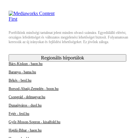
Portfóliónk minőségi tartalmat jelent minden olvasó számára. Egyedülálló elérést,
országos lefedettséget és változatos megjelenési lehetőséget biztosít. Folyamatosan
keressük az új irányokat és fejlődési lehetőségeket. Ez jövőnk záloga.
Regionális hírportálok
Bács-Kiskun - baon.hu
Baranya - bama.hu
Békés - beol.hu
Borsod-Abaúj-Zemplén - boon.hu
Csongrád - delmagyar.hu
Dunaújváros - duol.hu
Fejér - feol.hu
Győr-Moson-Sopron - kisalfold.hu
Hajdú-Bihar - haon.hu