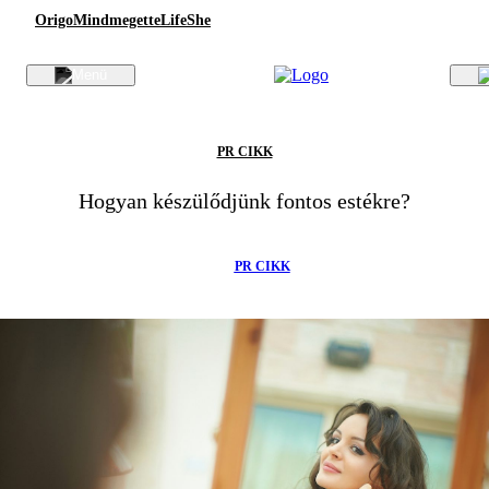
Origo
Mindmegette
Life
She
PR CIKK
Hogyan készülődjünk fontos estékre?
PR CIKK