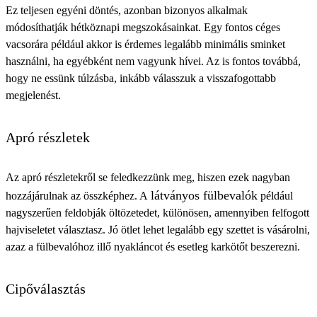
Ez teljesen egyéni döntés, azonban bizonyos alkalmak
módosíthatják hétköznapi megszokásainkat. Egy fontos céges
vacsorára például akkor is érdemes legalább minimális sminket
használni, ha egyébként nem vagyunk hívei. Az is fontos továbbá,
hogy ne essünk túlzásba, inkább válasszuk a visszafogottabb
megjelenést.
Apró részletek
Az apró részletekről se feledkezzünk meg, hiszen ezek nagyban
látványos fülbevalók
hozzájárulnak az összképhez. A
például
nagyszerűen feldobják öltözetedet, különösen, amennyiben felfogott
hajviseletet választasz. Jó ötlet lehet legalább egy szettet is vásárolni,
azaz a fülbevalóhoz illő nyakláncot és esetleg karkötőt beszerezni.
Cipőválasztás