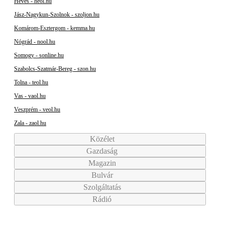
Heves - heol.hu
Jász-Nagykun-Szolnok - szoljon.hu
Komárom-Esztergom - kemma.hu
Nógrád - nool.hu
Somogy - sonline.hu
Szabolcs-Szatmár-Bereg - szon.hu
Tolna - teol.hu
Vas - vaol.hu
Veszprém - veol.hu
Zala - zaol.hu
Közélet
Gazdaság
Magazin
Bulvár
Szolgáltatás
Rádió