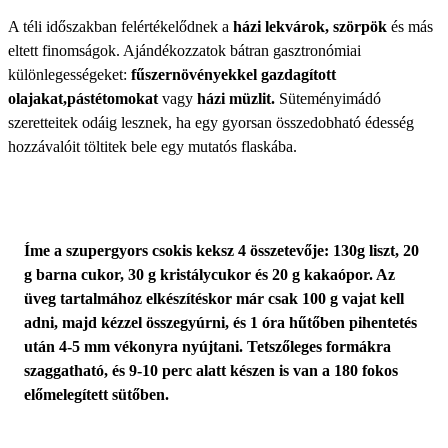
A téli időszakban felértékelődnek a
házi lekvárok, szörpök
és más
eltett finomságok. Ajándékozzatok bátran gasztronómiai
különlegességeket:
fűszernövényekkel gazdagított
olajakat,
pástétomokat
vagy
házi müzlit.
Süteményimádó
szeretteitek odáig lesznek, ha egy gyorsan összedobható édesség
hozzávalóit töltitek bele egy mutatós flaskába.
Íme a szupergyors csokis keksz 4 összetevője: 130g liszt, 20
g barna cukor, 30 g kristálycukor és 20 g kakaópor. Az
üveg tartalmához elkészítéskor már csak 100 g vajat kell
adni, majd kézzel összegyúrni, és 1 óra hűtőben pihentetés
után 4-5 mm vékonyra nyújtani. Tetszőleges formákra
szaggatható, és 9-10 perc alatt készen is van a 180 fokos
előmelegített sütőben.