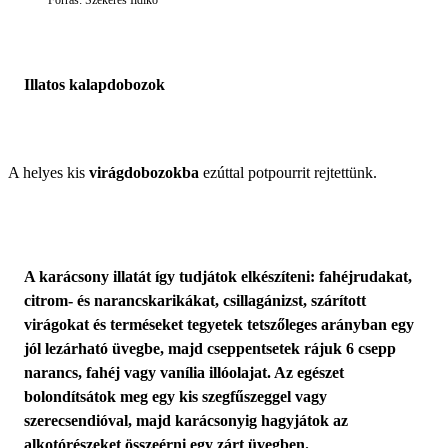
Illatos kalapdobozok
A helyes kis
virágdobozokba
ezúttal potpourrit rejtettünk.
A karácsony illatát így tudjátok elkészíteni: fahéjrudakat,
citrom- és narancskarikákat, csillagánizst, szárított
virágokat és terméseket tegyetek tetszőleges arányban egy
jól lezárható üvegbe, majd cseppentsetek rájuk 6 csepp
narancs, fahéj vagy vanília illóolajat. Az egészet
bolondítsátok meg egy kis szegfűszeggel vagy
szerecsendióval, majd karácsonyig hagyjátok az
alkotórészeket összeérni egy zárt üvegben.