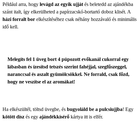
Például arra, hogy
levágd az egyik ujját
és beletedd az ajándékba
szánt italt, így elkerülheted a papírzacskó-bortartó doboz klisét. A
házi forralt bor
elkészítéséhez csak néhány hozzávaló és minimális
idő kell.
Melegíts fel 1 üveg bort 4 púpozott evőkanál cukorral egy
lábasban és ízesítsd tetszés szerint fahéjjal, szegfűszeggel,
naranccsal és aszalt gyümölcsökkel. Ne forrald, csak főzd,
hogy ne veszítse el az aromákat!
Ha elkészültél, töltsd üvegbe, és
bugyoláld be a pulcsiujjba
! Egy
kötött dísz
és egy
ajándékkísérő
kártya itt is elfér.