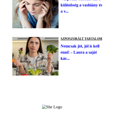
különbség a vashiány és
a v...
SZPONZORÁLT TARTALOM
Nemcsak jót, jól is kell
enni! – Laura a saját
kár...