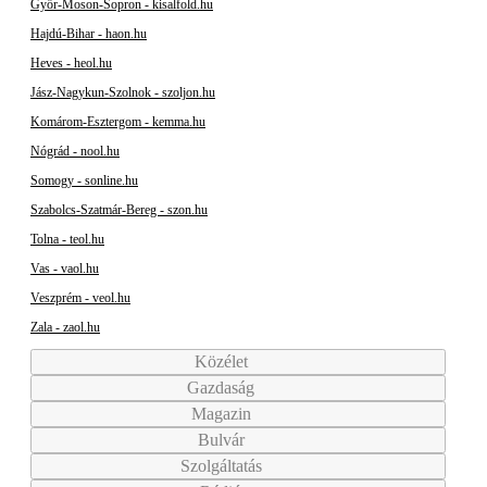
Győr-Moson-Sopron - kisalfold.hu
Hajdú-Bihar - haon.hu
Heves - heol.hu
Jász-Nagykun-Szolnok - szoljon.hu
Komárom-Esztergom - kemma.hu
Nógrád - nool.hu
Somogy - sonline.hu
Szabolcs-Szatmár-Bereg - szon.hu
Tolna - teol.hu
Vas - vaol.hu
Veszprém - veol.hu
Zala - zaol.hu
Közélet
Gazdaság
Magazin
Bulvár
Szolgáltatás