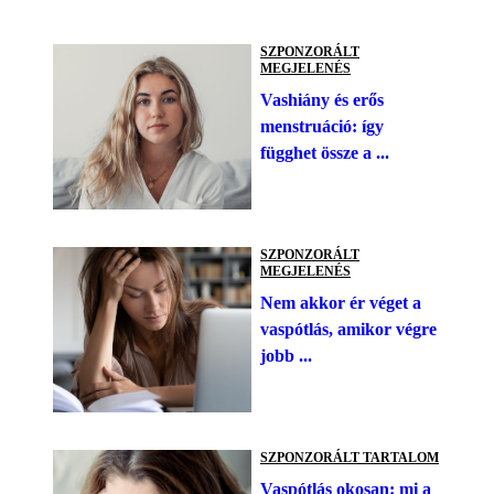
SZPONZORÁLT
MEGJELENÉS
Vashiány és erős
menstruáció: így
függhet össze a ...
SZPONZORÁLT
MEGJELENÉS
Nem akkor ér véget a
vaspótlás, amikor végre
jobb ...
SZPONZORÁLT TARTALOM
Vaspótlás okosan: mi a