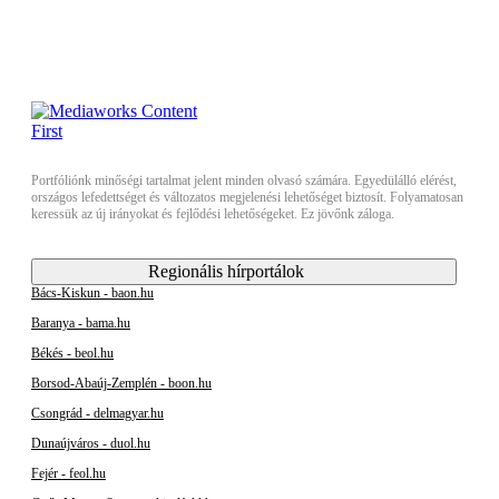
Portfóliónk minőségi tartalmat jelent minden olvasó számára. Egyedülálló elérést,
országos lefedettséget és változatos megjelenési lehetőséget biztosít. Folyamatosan
keressük az új irányokat és fejlődési lehetőségeket. Ez jövőnk záloga.
Regionális hírportálok
Bács-Kiskun - baon.hu
Baranya - bama.hu
Békés - beol.hu
Borsod-Abaúj-Zemplén - boon.hu
Csongrád - delmagyar.hu
Dunaújváros - duol.hu
Fejér - feol.hu