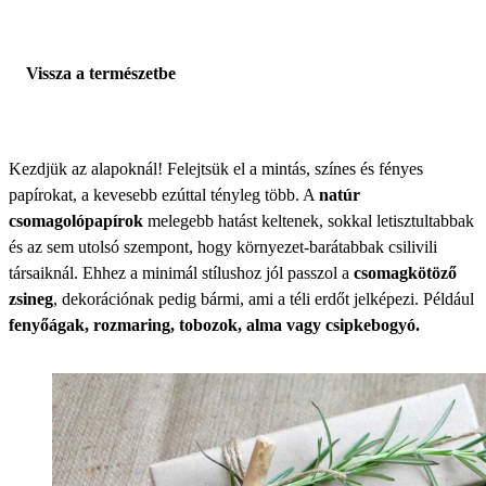
Vissza a természetbe
Kezdjük az alapoknál! Felejtsük el a mintás, színes és fényes
papírokat, a kevesebb ezúttal tényleg több. A
natúr
csomagolópapírok
melegebb hatást keltenek, sokkal letisztultabbak
és az sem utolsó szempont, hogy környezet-barátabbak csilivili
társaiknál. Ehhez a minimál stílushoz jól passzol a
csomagkötöző
zsineg
, dekorációnak pedig bármi, ami a téli erdőt jelképezi. Például
fenyőágak, rozmaring, tobozok, alma vagy csipkebogyó.