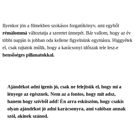
Ilyenkor jön a filmekben szokásos forgatókönyv, ami egyből
rémálommá
változtatja a szeretet ünnepét. Bár vallom, hogy az év
többi napján is jobban oda kellene figyelnünk egymásra. Higgyétek
el, csak rajtatok múlik, hogy a karácsonyi időszak tele lesz-e
bensőséges pillanatokkal.
Ajándékot adni igenis jó, csak ne felejtsük el, hogy mi a
lényege az egésznek. Nem az a fontos, hogy mit adsz,
hanem hogy szívből add! Én arra esküszöm, hogy csakis
olyan ajándékot jó adni karácsonyra, ami valóban annak
szól, akinek szánod.