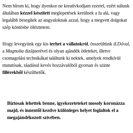
Nem bírom ki, hogy ilyenkor ne kreatívkodjam ezerrel, ezért nálunk
általában
kézzel készített
meglepetések kerülnek a fa alá, vagy
legalább besegítek az angyaloknak azzal, hogy a megvett dolgokat
szép köntösbe öltöztetem.
Hogy levegyünk egy kis
terhet a vállatokról
, összeültünk
iLDóval
,
a
Magnolia
dizájnerével és olyan ajándék ötleteket, illetve
csomagolási technikákat találtunk ki nektek, amelyek rendkívül
mutatósak, ráadásul kevés hozzávalóból gyorsan és szinte
fillérekből
készíthetők.
Biztosak lehettek benne, igyekezeteteket mosoly koronázza
majd, és innentől kezdve különleges helyet foglaltok el a
megajándékozott szívében.