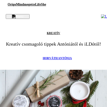
Origo
Mindmegette
Life
She
KREATÍV
Kreatív csomagoló tippek Antóniától és iLDótól!
HORVÁTH ANTÓNIA