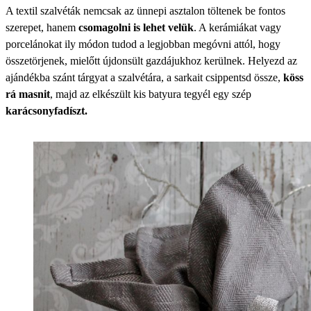
A textil szalvéták nemcsak az ünnepi asztalon töltenek be fontos
szerepet, hanem
csomagolni is lehet velük
. A kerámiákat vagy
porcelánokat ily módon tudod a legjobban megóvni attól, hogy
összetörjenek, mielőtt újdonsült gazdájukhoz kerülnek. Helyezd az
ajándékba szánt tárgyat a szalvétára, a sarkait csippentsd össze,
köss
rá masnit
, majd az elkészült kis batyura tegyél egy szép
karácsonyfadíszt.