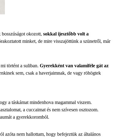
ak bosszúságot okozott,
sokkal ijesztőbb volt a
órakoztatott minket, de mire visszajöttünk a szünetről, már
 mi történt a suliban.
Gyerekként van valamiféle gát az
enkinek sem, csak a haverjaimnak, de vagy röhögtek
 hogy a táskámat mindenhova magammal viszem.
sztalomat, a cuccaimat és nem szívesen osztozom.
traumát a gyerekkoromból.
ól azóta nem hallottam, hogy befejeztük az általános