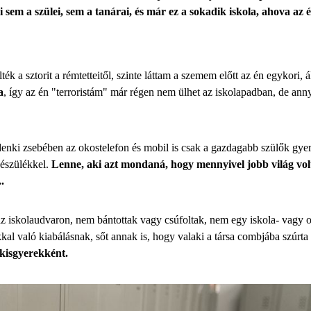
sem a szülei, sem a tanárai, és már ez a sokadik iskola, ahova az 
k a sztorit a rémtetteitől, szinte láttam a szemem előtt az én egykori, á
a
, így az én "terroristám" már régen nem ülhet az iskolapadban, de ann
nki zsebében az okostelefon és mobil is csak a gazdagabb szülők gyerek
 készülékkel.
Lenne, aki azt mondaná, hogy mennyivel jobb világ volt
.
 iskolaudvaron, nem bántottak vagy csúfoltak, nem egy iskola- vagy o
al való kiabálásnak, sőt annak is, hogy valaki a társa combjába szúrta a
 kisgyerekként.