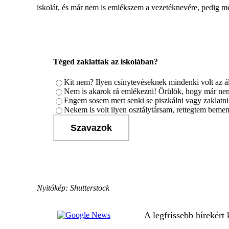
iskolát, és már nem is emlékszem a vezetéknevére, pedig me
Téged zaklattak az iskolában?
Kit nem? Ilyen csínytevéseknek mindenki volt az á
Nem is akarok rá emlékezni! Örülök, hogy már ne
Engem sosem mert senki se piszkálni vagy zaklatni
Nekem is volt ilyen osztálytársam, rettegtem bemenn
Szavazok
Nyitókép: Shutterstock
A legfrissebb hírekért