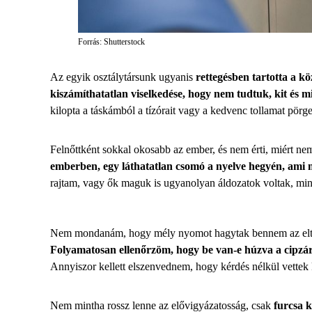
Forrás: Shutterstock
Az egyik osztálytársunk ugyanis
rettegésben tartotta a kö
kiszámíthatatlan viselkedése, hogy nem tudtuk, kit és 
kilopta a táskámból a tízórait vagy a kedvenc tollamat pörge
Felnőttként sokkal okosabb az ember, és nem érti, miért ne
emberben, egy láthatatlan csomó a nyelve hegyén, ami m
rajtam, vagy ők maguk is ugyanolyan áldozatok voltak, min
Nem mondanám, hogy mély nyomot hagytak bennem az eltűn
Folyamatosan ellenőrzöm, hogy be van-e húzva a cipzár
Annyiszor kellett elszenvednem, hogy kérdés nélkül vette
Nem mintha rossz lenne az elővigyázatosság, csak
furcsa 