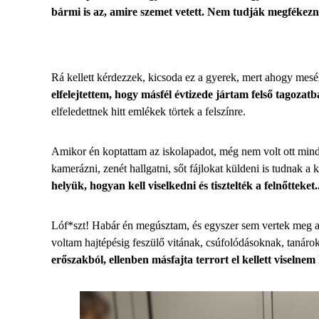
bármi is az, amire szemet vetett. Nem tudják megfékezni 
Rá kellett kérdezzek, kicsoda ez a gyerek, mert ahogy mesélté
elfelejtettem, hogy másfél évtizede jártam felső tagozatb
elfeledettnek hitt emlékek törtek a felszínre.
Amikor én koptattam az iskolapadot, még nem volt ott minde
kamerázni, zenét hallgatni, sőt fájlokat küldeni is tudnak a
helyük, hogyan kell viselkedni és tisztelték a felnőtteket..
Lóf*szt! Habár én megúsztam, és egyszer sem vertek meg az
voltam hajtépésig feszülő vitának, csúfolódásoknak, tanárokk
erőszakból, ellenben másfajta terrort el kellett viselnem