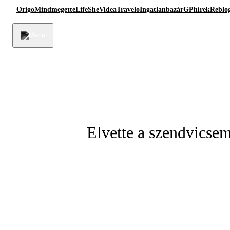
Origo
Mindmegette
Life
She
Videa
Travelo
Ingatlanbazár
GPhírek
Reblo
Elvette a szendvicsem