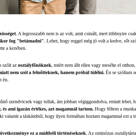
zösséget
. A legrosszabb nem is az volt, amit csinált, mert többnyire cs
mikor fog "betámadni"
. Lehet, hogy reggel még jó volt a kedve, sőt sz
tte a kezében.
m szólt az
osztályfőnöknek
, miért nem állt ellen vagy mesélte el otthon,
iatt nem szól a felnőtteknek, hanem próbál túlélni.
Én se szóltam s
t én.
ő szendvicsek vagy tollak, ám jobban végiggondolva, emiatt lehet,
, és ami igazán értékes, azt magamnál tartom.
Hogy féltem a munkaa
k ki valamit a táskámból, hogy ilyen formában hoztam magammal ezt a 
következménye ez a múltbéli történéseknek
. Az ominózus osztálytársr