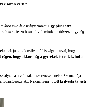
évek során került.
ltalános iskolás osztálytársamat.
Egy pillanatra
yira kísértetiesen hasonló volt minden módszer, hogy rég
einek jutott, ők nyilván fel is vágtak azzal, hogy
 régen, hogy akkor még a gyerekek is tudták, hol a
sztálytársam volt nálam szerencsétlenebb. Szemtanúja
 rotringceruzáját...
Nekem nem jutott ki ilyesfajta testi