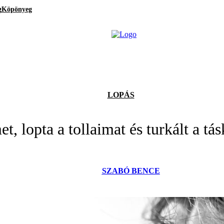
g
Köpönyeg
LOPÁS
et, lopta a tollaimat és turkált a t
SZABÓ BENCE