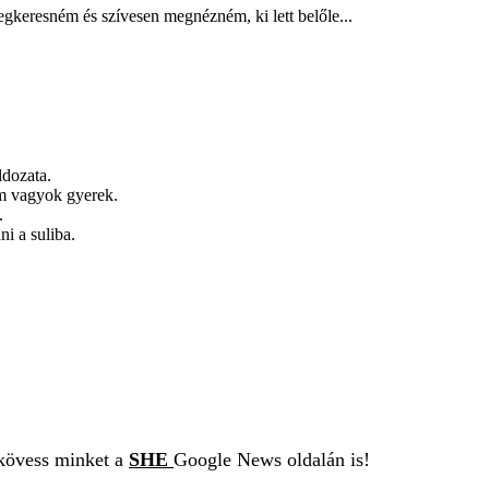
gkeresném és szívesen megnézném, ki lett belőle...
ldozata.
m vagyok gyerek.
.
i a suliba.
 kövess minket a
SHE
Google News oldalán is!