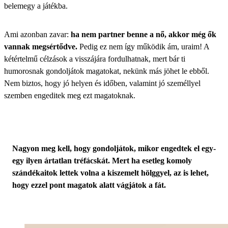
belemegy a játékba.
Ami azonban zavar:
ha nem partner benne a nő, akkor még ők
vannak megsértődve.
Pedig ez nem így működik ám, uraim! A
kétértelmű célzások a visszájára fordulhatnak, mert bár ti
humorosnak gondoljátok magatokat, nekünk más jöhet le ebből.
Nem biztos, hogy jó helyen és időben, valamint jó személlyel
szemben engeditek meg ezt magatoknak.
Nagyon meg kell, hogy gondoljátok, mikor engedtek el egy-
egy ilyen ártatlan tréfácskát. Mert ha esetleg komoly
szándékaitok lettek volna a kiszemelt hölggyel, az is lehet,
hogy ezzel pont magatok alatt vágjátok a fát.