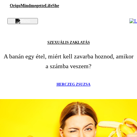
Origo
Mindmegette
Life
She
SZEXUÁLIS ZAKLATÁS
A banán egy étel, miért kell zavarba hoznod, amikor
a számba veszem?
HERCZEG ZSUZSA