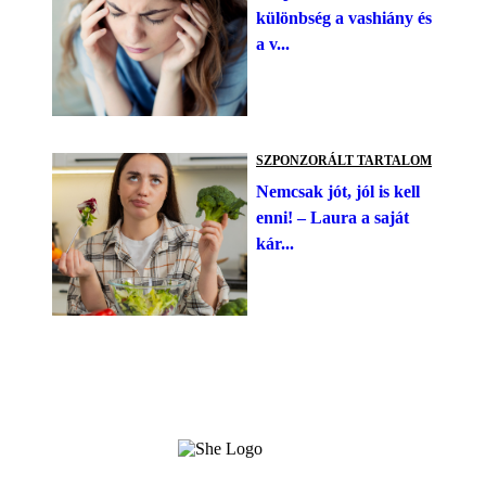
különbség a vashiány és
a v...
SZPONZORÁLT TARTALOM
Nemcsak jót, jól is kell
enni! – Laura a saját
kár...