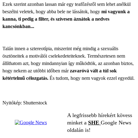
Ezek szerint azonban lassan már egy teafőzésről sem lehet anélkül
beszélni veletek, hogy abba bele ne lássátok, hogy
mi vagyunk a
kanna, ti pedig a filter, és szívesen áznátok a nedves
kancsónkban...
Talán innen a sztereotípia, miszerint még mindig a szexuális
ösztöneitek a motiválói cselekedeteiteknek. Természetesen nem
állíthatom azt, hogy mindannyian így működtök, az azonban biztos,
hogy nekem az utóbbi időben már
zavaróvá vált a túl sok
kétértelmű célozgatás.
És tudom, hogy nem vagyok ezzel egyedül.
Nyitókép: Shutterstock
A legfrissebb hírekért kövess
minket a
SHE
Google News
oldalán is!