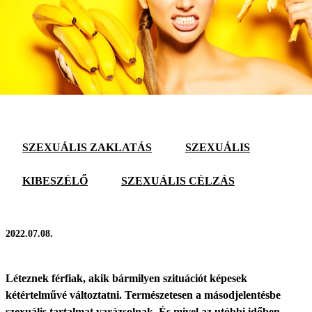
SZEXUÁLIS ZAKLATÁS
SZEXUÁLIS
KIBESZÉLŐ
SZEXUÁLIS CÉLZÁS
2022.07.08.
Léteznek férfiak, akik bármilyen szituációt képesek
kétértelművé változtatni. Természetesen a másodjelentésbe
szexuális tartalmat varázsolnak. És mivel az utóbbi időben