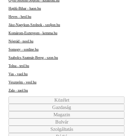
Győr-Moson-Sopron - kisalfold.hu
Hajdú-Bihar - haon.hu
Heves - heol.hu
Jász-Nagykun-Szolnok - szoljon.hu
Komárom-Esztergom - kemma.hu
Nógrád - nool.hu
Somogy - sonline.hu
Szabolcs-Szatmár-Bereg - szon.hu
Tolna - teol.hu
Vas - vaol.hu
Veszprém - veol.hu
Zala - zaol.hu
Közélet
Gazdaság
Magazin
Bulvár
Szolgáltatás