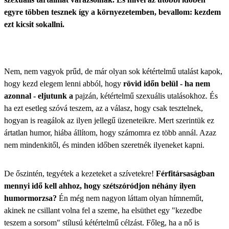
egyre többen tesznek így a környezetemben, bevallom: kezdem
ezt kicsit sokallni.
Nem, nem vagyok prűd, de már olyan sok kétértelmű utalást kapok,
hogy kezd elegem lenni abból, hogy
rövid időn belül - ha nem
azonnal - eljutunk a
pajzán, kétértelmű szexuális utalásokhoz.
És
ha ezt esetleg szóvá teszem, az a válasz, hogy csak tesztelnek,
hogyan is reagálok az ilyen jellegű üzeneteikre. Mert szerintük ez
ártatlan humor, hiába állítom, hogy számomra ez több annál. Azaz
nem mindenkitől, és minden időben szeretnék ilyeneket kapni.
De őszintén, tegyétek a kezeteket a szívetekre!
Férfitársaságban
mennyi idő kell ahhoz, hogy szétszóródjon néhány ilyen
humormorzsa?
Én még nem nagyon láttam olyan hímneműt,
akinek ne csillant volna fel a szeme, ha elsüthet egy "kezedbe
teszem a sorsom" stílusú kétértelmű célzást. Főleg, ha a nő is