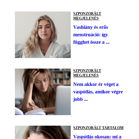
SZPONZORÁLT
MEGJELENÉS
Vashiány és erős
menstruáció: így
függhet össze a ...
SZPONZORÁLT
MEGJELENÉS
Nem akkor ér véget a
vaspótlás, amikor végre
jobb ...
SZPONZORÁLT TARTALOM
Vaspótlás okosan: mi a