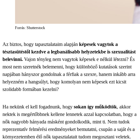
Forrás: Shutterstock
Az biztos, hogy tapasztalataim alapján
képesek vagytok a
tésztasütéstől kezdve a legbanálisabb helyzetekbe is szexualitást
belevinni.
Vajon tényleg nem vagytok képesek e nélkül létezni? És
most nem szeretnék belemenni, hogy különböző kutatások szerint
napjában hányszor gondolnak a férfiak a szexre, hanem inkább arra
helyezném a hangsúlyt, hogy komolyan nem képesek ezt kicsit
szolidabb formában kezelni?
Ha nekünk el kell fogadnunk, hogy
sokan így működtök
, akkor
nektek is megértőbbnek kellene lennetek azzal kapcsolatban, hogy a
nők nagyobb hányada másként gondolkodik, mint ti. Nem tudok
reprezentatív felmérési eredményeket bemutatni, csupán a saját és a
környezetemben élő nők tapasztalatait tudom megosztani veletek.