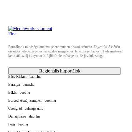
Portfóliónk minőségi tartalmat jelent minden olvasó számára. Egyedülálló elérést,
országos lefedettséget és változatos megjelenési lehetőséget biztosít. Folyamatosan
keressük az új irányokat és fejlődési lehetőségeket. Ez jövőnk záloga.
Regionális hírportálok
Bács-Kiskun - baon.hu
Baranya - bama.hu
Békés - beol.hu
Borsod-Abaúj-Zemplén - boon.hu
Csongrád - delmagyar.hu
Dunaújváros - duol.hu
Fejér - feol.hu