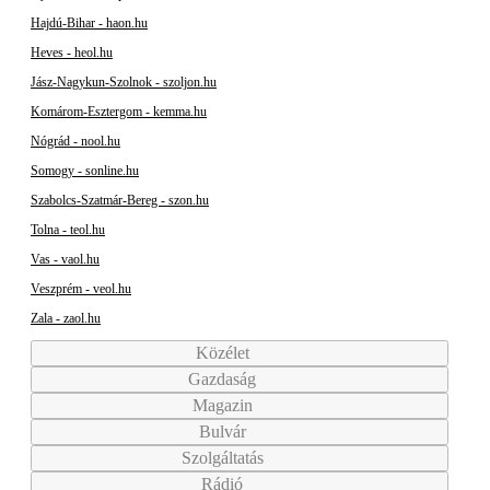
Hajdú-Bihar - haon.hu
Heves - heol.hu
Jász-Nagykun-Szolnok - szoljon.hu
Komárom-Esztergom - kemma.hu
Nógrád - nool.hu
Somogy - sonline.hu
Szabolcs-Szatmár-Bereg - szon.hu
Tolna - teol.hu
Vas - vaol.hu
Veszprém - veol.hu
Zala - zaol.hu
Közélet
Gazdaság
Magazin
Bulvár
Szolgáltatás
Rádió