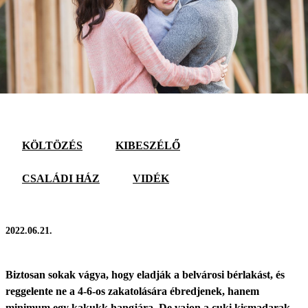
KÖLTÖZÉS
KIBESZÉLŐ
CSALÁDI HÁZ
VIDÉK
2022.06.21.
Biztosan sokak vágya, hogy eladják a belvárosi bérlakást, és
reggelente ne a 4-6-os zakatolására ébredjenek, hanem
minimum egy kakukk hangjára. De vajon a cuki kismadarak