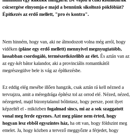
csicsergése elnyomja-e majd a bennünk sikoltozó pókfóbiát?
Építkezés az erdő mellett, "pro és kontra".
Nem hinném, hogy van, aki ne álmodozott volna még arról, hogy
vidéken
(pláne egy erdő mellett) mennyivel megnyugtatóbb,
lassabban csordogáló, természetközelibb az élet.
És aztán van az
az egy-két bátor kalandor, aki a provinciális romantikától
megrészegülve bele is vág az építkezésbe.
Ez eddig elég mesébe illően hangzik, csak aztán rá kell nézned a
tervrajzra, amit a méregdrága építész tol az orrod elé. Nézed, nézed,
nézegeted, majd bizonytalanul bólintasz, hogy persze, pont ilyet
képzeltél el - miközben
fogalmad sincs, mi az a sok szaggatott
vonal meg ferde egyenes. Azt meg pláne nem érted, hogy
hogyan lesz ebből egyszintes ház,
ha ott van, hogy földszint meg
emelet. Ja, hogy közben a tervező meggyőzte a férjedet, hogy