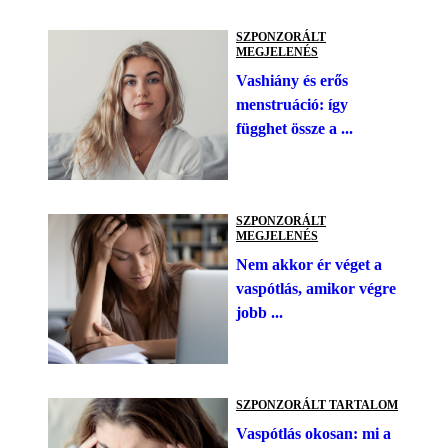
SZPONZORÁLT
MEGJELENÉS
Vashiány és erős
menstruáció: így
függhet össze a ...
SZPONZORÁLT
MEGJELENÉS
Nem akkor ér véget a
vaspótlás, amikor végre
jobb ...
SZPONZORÁLT TARTALOM
Vaspótlás okosan: mi a