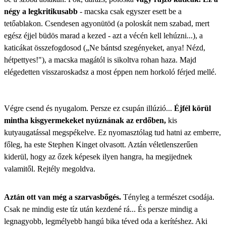
négy a legkritikusabb
- macska csak egyszer esett be a
tetőablakon. Csendesen agyonütöd (a poloskát nem szabad, mert
egész éjjel büdös marad a kezed - azt a vécén kell lehúzni...), a
katicákat összefogdosod („Ne bántsd szegényeket, anya! Nézd,
hétpettyes!"), a macska magától is sikoltva rohan haza. Majd
elégedetten visszaroskadsz a most éppen nem horkoló férjed mellé.
Végre csend és nyugalom. Persze ez csupán illúzió...
Éjfél körül
mintha kisgyermekeket nyúznának az erdőben,
kis
kutyaugatással megspékelve. Ez nyomasztólag tud hatni az emberre,
főleg, ha este Stephen Kinget olvasott. Aztán véletlenszerűen
kiderül, hogy az őzek képesek ilyen hangra, ha megijednek
valamitől. Rejtély megoldva.
Aztán ott van még a szarvasbőgés.
Tényleg a természet csodája.
Csak ne mindig este tíz után kezdené rá... És persze mindig a
legnagyobb, legmélyebb hangú bika téved oda a kerítéshez. Aki