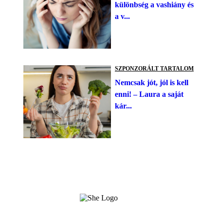
különbség a vashiány és
a v...
SZPONZORÁLT TARTALOM
Nemcsak jót, jól is kell
enni! – Laura a saját
kár...