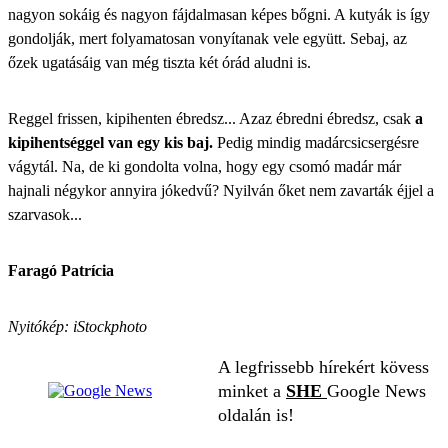
nagyon sokáig és nagyon fájdalmasan képes bőgni. A kutyák is így
gondolják, mert folyamatosan vonyítanak vele együtt. Sebaj, az
őzek ugatásáig van még tiszta két órád aludni is.
Reggel frissen, kipihenten ébredsz... Azaz ébredni ébredsz, csak
a
kipihentséggel van egy kis baj.
Pedig mindig madárcsicsergésre
vágytál. Na, de ki gondolta volna, hogy egy csomó madár már
hajnali négykor annyira jókedvű? Nyilván őket nem zavarták éjjel a
szarvasok...
Faragó Patrícia
Nyitókép: iStockphoto
A legfrissebb hírekért kövess
minket a
SHE
Google News
oldalán is!