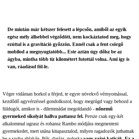
De miután már kétszer felesett a lépcsőn, amiből az egyik
egész mély állsebbel végződött, nem kockáztatod meg, hogy
ezúttal is a gravitáció győzzön. Ennél csak a fent csörgő
mobilod a megnyugtatóbb... Este aztán úgy dőlsz be az
ágyba, mintha több tíz kilométert futottál volna. Ami így is
van, ráadásul föl-le.
Végre vidáman horkol a férjed, te egyre növekvő vérnyomással,
kezdődő agyvérzéssel gondolkozol, hogy megrúgd vagy behozd a
füldugót, amikor is - dilemmádat megoldandó -
nőnemű
gyermeked sikolyát hallva pattansz fel.
Persze csak egy-két
alkalommal ugrasz és rohansz Rambo módjára megmenteni
gyermekedet, mert utána kitapasztalod, milyen ragadozók juthatnak
be a szoba ablakán.
Pók, darázs, poloska
vagy rajzó katicák. Ez a