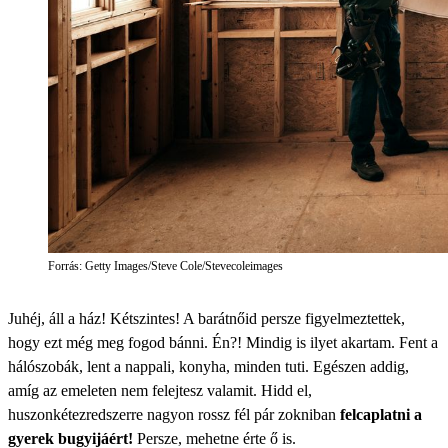
Forrás: Getty Images/Steve Cole/Stevecoleimages
Juhéj, áll a ház! Kétszintes! A barátnőid persze figyelmeztettek,
hogy ezt még meg fogod bánni. Én?! Mindig is ilyet akartam. Fent a
hálószobák, lent a nappali, konyha, minden tuti. Egészen addig,
amíg az emeleten nem felejtesz valamit. Hidd el,
huszonkétezredszerre nagyon rossz fél pár zokniban
felcaplatni a
gyerek bugyijáért!
Persze, mehetne érte ő is.