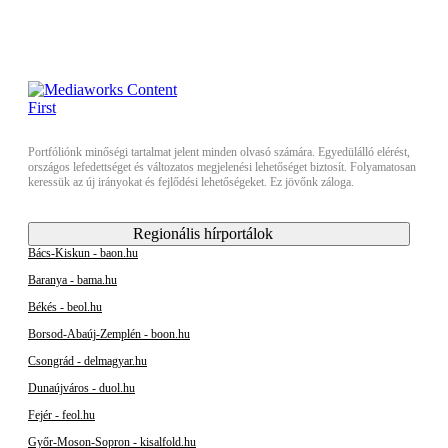
Portfóliónk minőségi tartalmat jelent minden olvasó számára. Egyedülálló elérést,
országos lefedettséget és változatos megjelenési lehetőséget biztosít. Folyamatosan
keressük az új irányokat és fejlődési lehetőségeket. Ez jövőnk záloga.
Regionális hírportálok
Bács-Kiskun - baon.hu
Baranya - bama.hu
Békés - beol.hu
Borsod-Abaúj-Zemplén - boon.hu
Csongrád - delmagyar.hu
Dunaújváros - duol.hu
Fejér - feol.hu
Győr-Moson-Sopron - kisalfold.hu