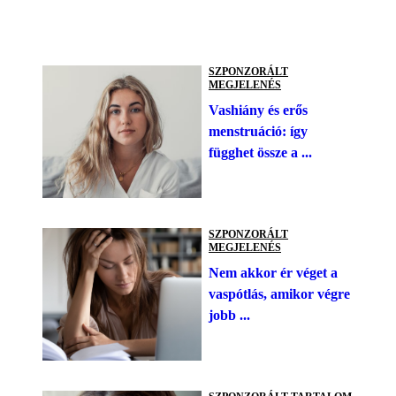
SZPONZORÁLT
MEGJELENÉS
Vashiány és erős
menstruáció: így
függhet össze a ...
SZPONZORÁLT
MEGJELENÉS
Nem akkor ér véget a
vaspótlás, amikor végre
jobb ...