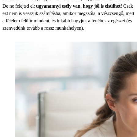
De ne felejtsd el:
ugyanannyi esély van, hogy jól is elsülhet!
Csak
ezt nem is vesszük számításba, amikor megszólal a vészcsengő, mert
a félelem felülír mindent, és inkább hagyjuk a fenébe az egészet (és
szenvedünk tovább a rossz munkahelyen).