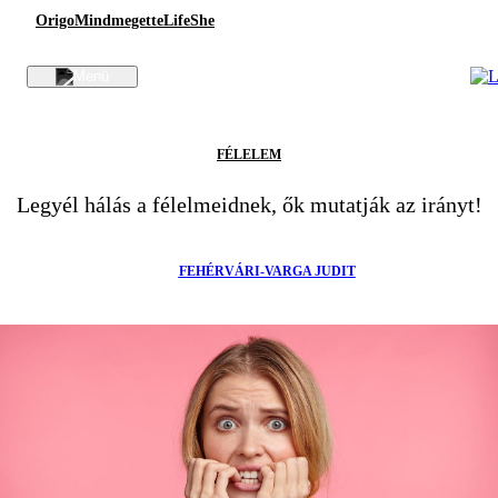
Origo
Mindmegette
Life
She
FÉLELEM
Legyél hálás a félelmeidnek, ők mutatják az irányt!
FEHÉRVÁRI-VARGA JUDIT