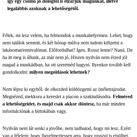
így egy csomó jó dologtól is elzárjuk magunkat, illetve
legalábbis azoknak a lehetőségétől.
Félek, mi lesz velem, ha felmondok a munkahelyemen. Lehet, hogy
nem találok semmit, és két hónap múlva nem tudom kifizetni a
lakásomat/ennivalómat. Előfordulhat? Igen. Rossz lenne? Naná. De
ha itt meg is állunk, az már nem jó. Hiszen nyilván nem érzed jól
magad a munkádban, ha ott szeretnéd hagyni. Ilyenkor tovább kell
gondolkodni:
milyen megoldások lehetnek?
Nem lépsz ki egyből, de elkezded küldözgetni az önéletrajzodat.
Megnézed, mekkora a kereslet a piacon a szaktudásodra.
Felméred
a lehetőségeidet, és majd csak akkor döntesz,
ha már minden
információnak a birtokában vagy.
Nyilván nem lát senki a jövőbe, nem tudhatod, hogy mi lesz. Ezért
van a félelem: hogy figyelmeztessen arra, hogy rosszul is elsülhet.