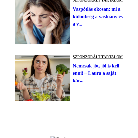
SZPONZORÁLT TARTALOM
Vaspótlás okosan: mi a
különbség a vashiány és
a v...
SZPONZORÁLT TARTALOM
Nemcsak jót, jól is kell
enni! – Laura a saját
kár...