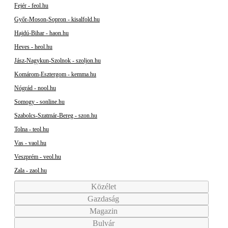
Fejér - feol.hu
Győr-Moson-Sopron - kisalfold.hu
Hajdú-Bihar - haon.hu
Heves - heol.hu
Jász-Nagykun-Szolnok - szoljon.hu
Komárom-Esztergom - kemma.hu
Nógrád - nool.hu
Somogy - sonline.hu
Szabolcs-Szatmár-Bereg - szon.hu
Tolna - teol.hu
Vas - vaol.hu
Veszprém - veol.hu
Zala - zaol.hu
Közélet
Gazdaság
Magazin
Bulvár