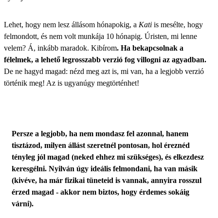
Lehet, hogy nem lesz állásom hónapokig, a
Kati
is mesélte, hogy
felmondott, és nem volt munkája 10 hónapig. Úristen, mi lenne
velem? Á, inkább maradok. Kibírom
. Ha bekapcsolnak a
félelmek, a lehető legrosszabb verzió fog villogni az agyadban.
De ne hagyd magad: nézd meg azt is, mi van, ha a legjobb verzió
történik meg! Az is ugyanúgy megtörténhet!
Persze a legjobb, ha nem mondasz fel azonnal, hanem
tisztázod, milyen állást szeretnél pontosan, hol éreznéd
tényleg jól magad (neked ehhez mi szükséges), és elkezdesz
keresgélni. Nyilván úgy ideális felmondani, ha van másik
(kivéve, ha már fizikai tüneteid is vannak, annyira rosszul
érzed magad - akkor nem biztos, hogy érdemes sokáig
várni).