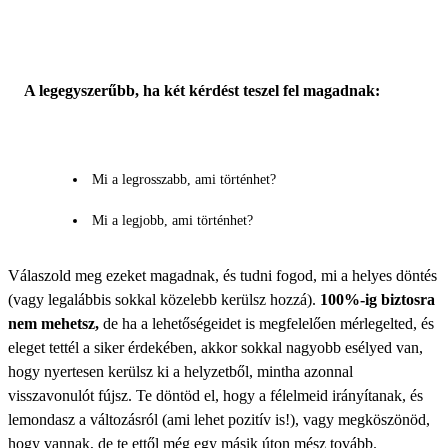
A legegyszerűbb, ha két kérdést teszel fel magadnak:
Mi a legrosszabb, ami történhet?
Mi a legjobb, ami történhet?
Válaszold meg ezeket magadnak, és tudni fogod, mi a helyes döntés
(vagy legalábbis sokkal közelebb kerülsz hozzá).
100%-ig biztosra
nem mehetsz,
de ha a lehetőségeidet is megfelelően mérlegelted, és
eleget tettél a siker érdekében, akkor sokkal nagyobb esélyed van,
hogy nyertesen kerülsz ki a helyzetből, mintha azonnal
visszavonulót fújsz. Te döntöd el, hogy a félelmeid irányítanak, és
lemondasz a változásról (ami lehet pozitív is!), vagy megköszönöd,
hogy vannak, de te ettől még egy másik úton mész tovább.