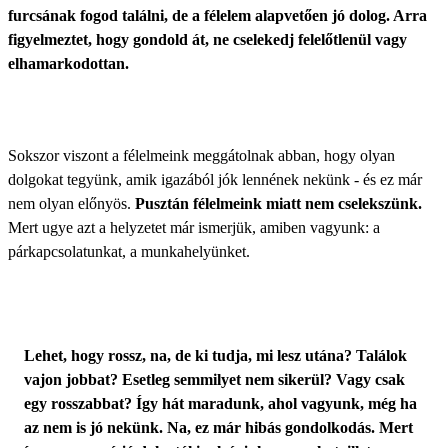
furcsának fogod találni, de a félelem alapvetően jó dolog. Arra
figyelmeztet, hogy gondold át, ne cselekedj felelőtlenül vagy
elhamarkodottan.
Sokszor viszont a félelmeink meggátolnak abban, hogy olyan
dolgokat tegyünk, amik igazából jók lennének nekünk - és ez már
nem olyan előnyös.
Pusztán félelmeink miatt nem cselekszünk.
Mert ugye azt a helyzetet már ismerjük, amiben vagyunk: a
párkapcsolatunkat, a munkahelyünket.
Lehet, hogy rossz, na, de ki tudja, mi lesz utána? Találok
vajon jobbat? Esetleg semmilyet nem sikerül? Vagy csak
egy rosszabbat? Így hát maradunk, ahol vagyunk, még ha
az nem is jó nekünk. Na, ez már hibás gondolkodás. Mert