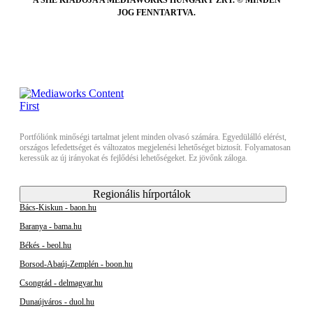
JOG FENNTARTVA.
Portfóliónk minőségi tartalmat jelent minden olvasó számára. Egyedülálló elérést,
országos lefedettséget és változatos megjelenési lehetőséget biztosít. Folyamatosan
keressük az új irányokat és fejlődési lehetőségeket. Ez jövőnk záloga.
Regionális hírportálok
Bács-Kiskun - baon.hu
Baranya - bama.hu
Békés - beol.hu
Borsod-Abaúj-Zemplén - boon.hu
Csongrád - delmagyar.hu
Dunaújváros - duol.hu