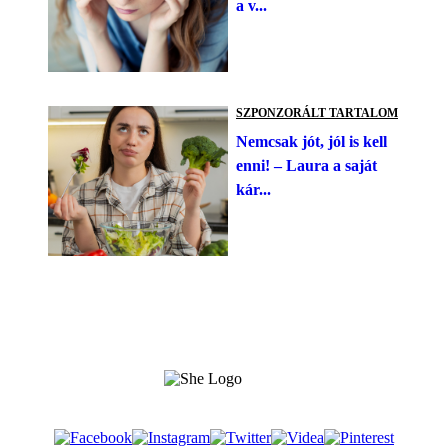
a v...
SZPONZORÁLT TARTALOM
Nemcsak jót, jól is kell
enni! – Laura a saját
kár...