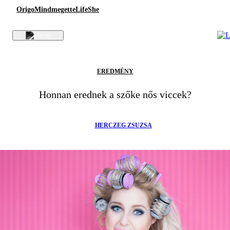
Origo
Mindmegette
Life
She
EREDMÉNY
Honnan erednek a szőke nős viccek?
HERCZEG ZSUZSA