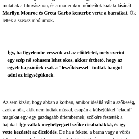
mutattak a filmvásznon, és a modernkori nőideálok kialakulásánál
Marilyn Monroe és Greta Garbo kenterbe verte a barnákat.
Ők
lettek a szexszimbólumok.
Így, ha figyelembe vesszük azt az előítéletet, mely szerint
egy szép nő sohasem lehet okos, akkor érthető, hogy az
egyéb hajszínűek csak a "leszőkézéssel" tudtak hangot
adni az irigységüknek.
Az sem kizárt, hogy abban a korban, amikor ideállá vált a szőkeség,
azok a nők, akik nem tudták mással, csupán a külsejükkel "eladni"
magukat egy-egy gazdagabb úriembernek, szőkére festették a
hajukat.
Így váltak megbélyegzett szőke cicababákká, és így
vette kezdetét az élcelődés.
De ha a fekete, a barna vagy a vörös