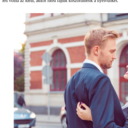
lett volna az ideál, akkor most rajtuk köszörülnénk a nyelvünket.