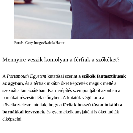
Forrás: Getty Images/Izabela Habur
Mennyire veszik komolyan a férfiak a szőkéket?
A
Portsmouth Egyetem
kutatásai szerint
a szőkék fantasztikusak
az ágyban,
és a férfiak inkább őket képzelték maguk mellé a
szexuális fantáziáikban. Karrierépítés szempontjából azonban a
barnákat részesítették előnyben. A kutatók végül arra a
következtetésre jutottak, hogy
a férfiak hosszú távon inkább a
barnákkal terveznek,
és gyermekeik anyjaként is őket tudták
elképzelni.