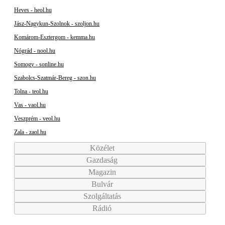
Heves - heol.hu
Jász-Nagykun-Szolnok - szoljon.hu
Komárom-Esztergom - kemma.hu
Nógrád - nool.hu
Somogy - sonline.hu
Szabolcs-Szatmár-Bereg - szon.hu
Tolna - teol.hu
Vas - vaol.hu
Veszprém - veol.hu
Zala - zaol.hu
Közélet
Gazdaság
Magazin
Bulvár
Szolgáltatás
Rádió