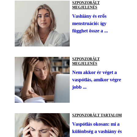
SZPONZORÁLT
MEGJELENÉS
Vashiány és erős
menstruáció: így
függhet össze a ...
SZPONZORÁLT
MEGJELENÉS
Nem akkor ér véget a
vaspótlás, amikor végre
jobb ...
SZPONZORÁLT TARTALOM
Vaspótlás okosan: mi a
különbség a vashiány és