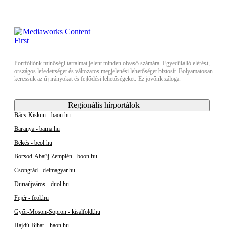
Portfóliónk minőségi tartalmat jelent minden olvasó számára. Egyedülálló elérést,
országos lefedettséget és változatos megjelenési lehetőséget biztosít. Folyamatosan
keressük az új irányokat és fejlődési lehetőségeket. Ez jövőnk záloga.
Regionális hírportálok
Bács-Kiskun - baon.hu
Baranya - bama.hu
Békés - beol.hu
Borsod-Abaúj-Zemplén - boon.hu
Csongrád - delmagyar.hu
Dunaújváros - duol.hu
Fejér - feol.hu
Győr-Moson-Sopron - kisalfold.hu
Hajdú-Bihar - haon.hu