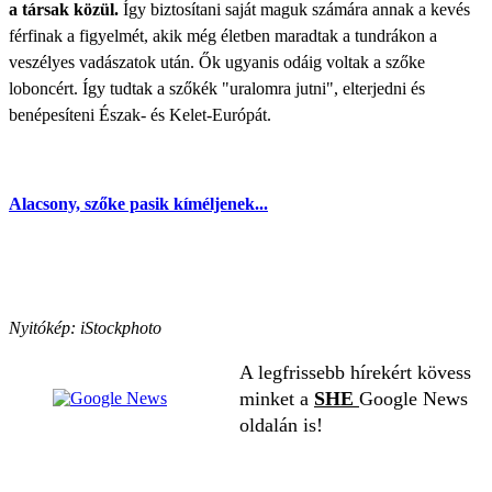
a társak közül.
Így biztosítani saját maguk számára annak a kevés
férfinak a figyelmét, akik még életben maradtak a tundrákon a
veszélyes vadászatok után. Ők ugyanis odáig voltak a szőke
loboncért. Így tudtak a szőkék "uralomra jutni", elterjedni és
benépesíteni Észak- és Kelet-Európát.
Alacsony, szőke pasik kíméljenek...
Nyitókép: iStockphoto
A legfrissebb hírekért kövess
minket a
SHE
Google News
oldalán is!