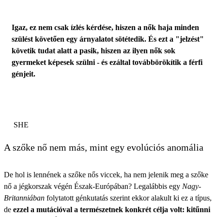
Igaz, ez nem csak ízlés kérdése, hiszen a nők haja minden
szülést követően egy árnyalatot sötétedik. És ezt a "jelzést"
követik tudat alatt a pasik, hiszen az ilyen nők sok
gyermeket képesek szülni - és ezáltal továbbörökítik a férfi
génjeit.
SHE
A szőke nő nem más, mint egy evolúciós anomália
De hol is lennének a szőke nős viccek, ha nem jelenik meg a szőke
nő a jégkorszak végén Észak-Európában? Legalábbis egy
Nagy-
Britanniában
folytatott génkutatás szerint ekkor alakult ki ez a típus,
de
ezzel a mutációval a természetnek konkrét célja volt: kitűnni