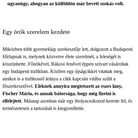
ugyanúgy, ahogyan az külföldön már bevett szokás volt.
Egy örök szerelem kezdete
Miközben több gyermeklap szerkesztője lett, dolgozott a Budapesti
Hírlapnak is, melynek közvetve élete szerelmét, a feleségét is
köszönhette. Főnökével, Rákosi Jenővel éppen szivart vásároltak
egy budapesti trafikban. Közben egy újságcikket vitattak meg,
amikor is a trafikosnő leánya a cikk kapcsán vitába szállt a
főszerkesztővel.
Eleknek annyira megtetszett az eszes lány,
Fischer Mária, és annak bátorsága, hogy még fizetni is
elfelejtett
. Másnap azonban már egy ibolyacsokorral kereste fel, és
természetesen a tartozását is kiegyenlítette.