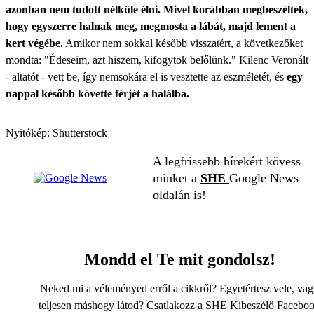
azonban nem tudott nélküle élni. Mivel korábban megbeszélték,
hogy egyszerre halnak meg, megmosta a lábát, majd lement a
kert végébe.
Amikor nem sokkal később visszatért, a következőket
mondta: "Édeseim, azt hiszem, kifogytok belőlünk." Kilenc Veronált
- altatót - vett be, így nemsokára el is vesztette az eszméletét, és
egy
nappal később követte férjét a halálba.
Nyitókép: Shutterstock
A legfrissebb hírekért kövess
minket a
SHE
Google News
oldalán is!
Mondd el Te mit gondolsz!
Neked mi a véleményed erről a cikkről? Egyetértesz vele, va
teljesen máshogy látod? Csatlakozz a SHE Kibeszélő Facebo