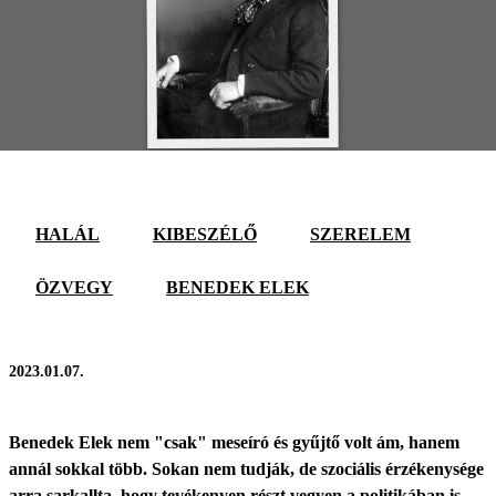
HALÁL
KIBESZÉLŐ
SZERELEM
ÖZVEGY
BENEDEK ELEK
2023.01.07.
Benedek Elek nem "csak" meseíró és gyűjtő volt ám, hanem
annál sokkal több. Sokan nem tudják, de szociális érzékenysége
arra sarkallta, hogy tevékenyen részt vegyen a politikában is.