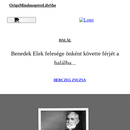
Origo
Mindmegette
Life
She
HALÁL
Benedek Elek felesége önként követte férjét a
halálba...
HERCZEG ZSUZSA