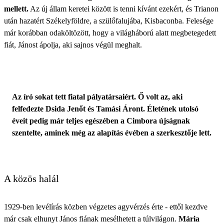
mellett.
Az új állam keretei között is tenni kívánt ezekért, és Trianon
után hazatért Székelyföldre, a szülőfalujába, Kisbaconba. Felesége
már korábban odaköltözött, hogy a világháború alatt megbetegedett
fiát, Jánost ápolja, aki sajnos végül meghalt.
Az író sokat tett fiatal pályatársaiért. Ő volt az, aki
felfedezte Dsida Jenőt és Tamási Áront. Életének utolsó
éveit pedig már teljes egészében a Cimbora újságnak
szentelte, aminek még az alapítás évében a szerkesztője lett.
A közös halál
1929-ben levélírás közben végzetes agyvérzés érte - ettől kezdve
már csak elhunyt János fiának mesélhetett a túlvilágon.
Mária