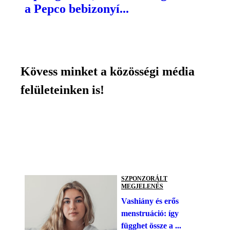
a Pepco bebizonyí...
Kövess minket a közösségi média
felületeinken is!
SZPONZORÁLT
MEGJELENÉS
Vashiány és erős
menstruáció: így
függhet össze a ...