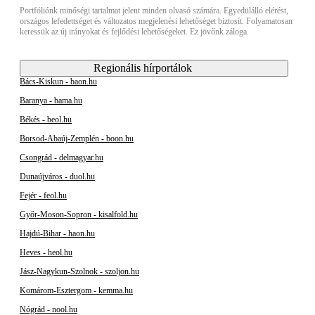
Portfóliónk minőségi tartalmat jelent minden olvasó számára. Egyedülálló elérést,
országos lefedettséget és változatos megjelenési lehetőséget biztosít. Folyamatosan
keressük az új irányokat és fejlődési lehetőségeket. Ez jövőnk záloga.
Regionális hírportálok
Bács-Kiskun - baon.hu
Baranya - bama.hu
Békés - beol.hu
Borsod-Abaúj-Zemplén - boon.hu
Csongrád - delmagyar.hu
Dunaújváros - duol.hu
Fejér - feol.hu
Győr-Moson-Sopron - kisalfold.hu
Hajdú-Bihar - haon.hu
Heves - heol.hu
Jász-Nagykun-Szolnok - szoljon.hu
Komárom-Esztergom - kemma.hu
Nógrád - nool.hu