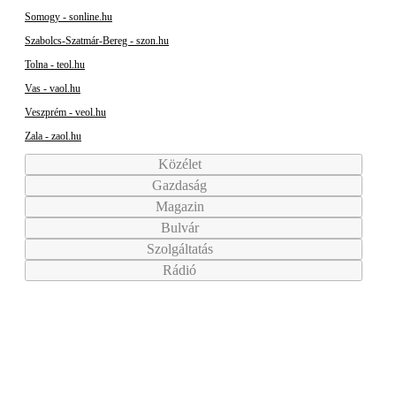
Somogy - sonline.hu
Szabolcs-Szatmár-Bereg - szon.hu
Tolna - teol.hu
Vas - vaol.hu
Veszprém - veol.hu
Zala - zaol.hu
Közélet
Gazdaság
Magazin
Bulvár
Szolgáltatás
Rádió