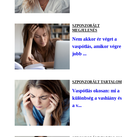
SZPONZORÁLT
MEGJELENÉS
Nem akkor ér véget a
vaspótlás, amikor végre
jobb ...
SZPONZORÁLT TARTALOM
Vaspótlás okosan: mi a
különbség a vashiány és
a v...