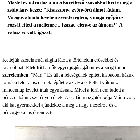
Másfél év udvarlás után a következő szavakkal kérte meg a
zsidó lány kezét: "Kisasszony, gyönyörű álmot láttam.
Virágos almafa tövében szenderegtem, s maga égőpiros
rózsát ejtett a mellemre... Igazat jelent-e az álmom?" A
válasz ez volt: igazat.
Kettejük szerelménél aligha látott a történelem erősebbet és
kitartóbbat.
Elek hitt a
nők egyenjogúságában
és a sírig tartó
szerelemben.
"Mari." Ez állt a feleségének épített kisbaconi házuk
tornáca felett, hiszen neki építette azt. Ha el kellett válniuk,
mindennap levelet írtak egymásnak. Mivel a férfi nem tudott a
pénzzel bánni, szerényen éltek. A család mozgatórugója Mária volt,
aki hat gyermekkel ajándékozta meg a nagy meseírót, és a
pénzügyeket is ő rendezte.