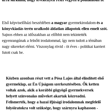
Első képviselőházi beszédében
a magyar
gyermekirodalom
és a
könyvkiadás terén uralkodó áldatlan állapotok ellen emelt szót.
Sajnos ebben az időszakban az előbbit nem tekintették
egyenrangúnak a felnőtt irodalommal, így nem tudott a témában
nagy sikereket elérni. Viszonylag rövid - öt éves - politikai karriert
futott csak be.
Közben azonban részt vett a Pósa Lajos által elindított első
gyermeklap, az Én Újságom szerkesztésében. Ők ketten
voltak azok, akik a korábbi gügyögő gyermekversek
helyett színvonalas műveket akartak közreadni.
Felismerték, hogy a hazai ifjúsági irodalomnak megfelelő
folyóiratokra volt szüksége, hogy szárnyra kaphasson -