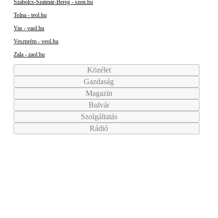
Szabolcs-Szatmár-Bereg - szon.hu
Tolna - teol.hu
Vas - vaol.hu
Veszprém - veol.hu
Zala - zaol.hu
Közélet
Gazdaság
Magazin
Bulvár
Szolgáltatás
Rádió