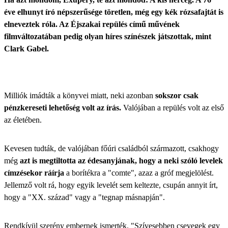
éve elhunyt író népszerűsége töretlen, még egy kék rózsafajtát is
elneveztek róla. Az Éjszakai repülés című művének
filmváltozatában pedig olyan híres színészek játszottak, mint
Clark Gabel.
Milliók imádták a könyvei miatt, neki azonban
sokszor csak
pénzkereseti lehetőség volt az írás.
Valójában a repülés volt az első
az életében.
Kevesen tudták, de valójában főúri családból származott, csakhogy
még
azt is megtiltotta az édesanyjának, hogy a neki szóló levelek
címzésekor ráírja
a borítékra a "comte", azaz a gróf megjelölést.
Jellemző volt rá, hogy egyik levelét sem keltezte, csupán annyit írt,
hogy a "XX. század" vagy a "tegnap másnapján".
Rendkívül szerény embernek ismerték. "Szívesebben csevegek egy