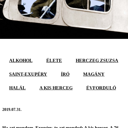
ALKOHOL
ÉLETE
HERCZEG ZSUZSA
SAINT-EXUPÉRY
ÍRÓ
MAGÁNY
HALÁL
A KIS HERCEG
ÉVFORDULÓ
2019.07.31.
Ha azt mondom, Exupéry, te azt mondod: A kis herceg. A 76