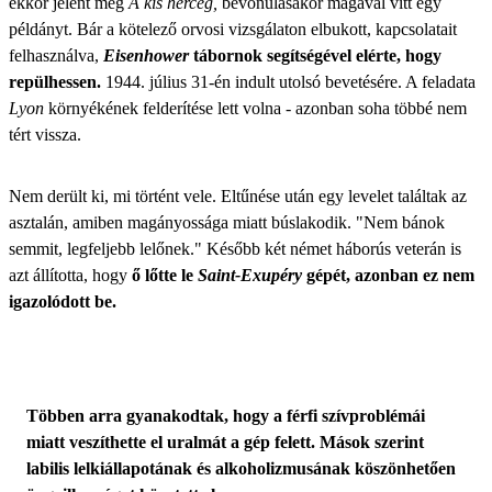
ekkor jelent meg
A kis herceg,
bevonulásakor magával vitt egy
példányt. Bár a kötelező orvosi vizsgálaton elbukott, kapcsolatait
felhasználva,
Eisenhower
tábornok segítségével elérte, hogy
repülhessen.
1944. július 31-én indult utolsó bevetésére. A feladata
Lyon
környékének felderítése lett volna - azonban soha többé nem
tért vissza.
Nem derült ki, mi történt vele. Eltűnése után egy levelet találtak az
asztalán, amiben magányossága miatt búslakodik. "Nem bánok
semmit, legfeljebb lelőnek." Később két német háborús veterán is
azt állította, hogy
ő lőtte le
Saint-Exupéry
gépét, azonban ez nem
igazolódott be.
Többen arra gyanakodtak, hogy a férfi szívproblémái
miatt veszíthette el uralmát a gép felett. Mások szerint
labilis lelkiállapotának és alkoholizmusának köszönhetően