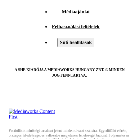
Médiaajánlat
Felhasználási feltételek
Süti beállítások
A SHE KIADÓJA A MEDIAWORKS HUNGARY ZRT. © MINDEN
JOG FENNTARTVA.
Portfóliónk minőségi tartalmat jelent minden olvasó számára. Egyedülálló elérést,
országos lefedettséget és változatos megjelenési lehetőséget biztosít. Folyamatosan