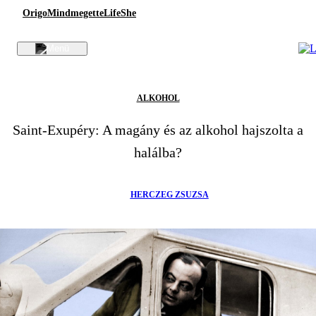
Origo
Mindmegette
Life
She
ALKOHOL
Saint-Exupéry: A magány és az alkohol hajszolta a
halálba?
HERCZEG ZSUZSA