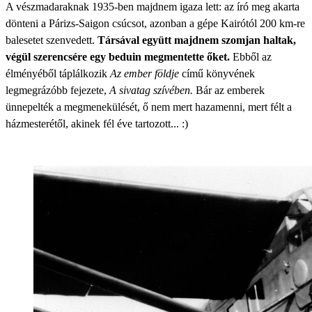
A vészmadaraknak 1935-ben majdnem igaza lett: az író meg akarta
dönteni a Párizs-Saigon csúcsot, azonban a gépe Kairótól 200 km-re
balesetet szenvedett.
Társával együtt majdnem szomjan haltak,
végül szerencsére egy beduin megmentette őket.
Ebből az
élményéből táplálkozik
Az ember földje
című könyvének
legmegrázóbb fejezete,
A sivatag szívében.
Bár az emberek
ünnepelték a megmenekülését, ő nem mert hazamenni, mert félt a
házmesterétől, akinek fél éve tartozott... :)