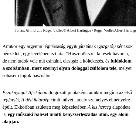
Forrás: AFPforum/ Roger-Viollet/© Albert Harlingue / Roger-Viollet/Albert Harling
Amikor egy argentin légitársaság egyik járatának igazgatójaként sok
pénze lett, egy levelében ezt írta: "Huszonötezret keresek havonta,
de nem tudok vele mit csinálni, elcsigáz a költekezés, és
fuldoklom
a szobámban, mert ezernyi olyan dologgal zsúfolom tele,
melyet
sohasem fogok használni."
Északnyugat-Afrikában
dolgozott pilótaként, amikor megírta az első
regényét,
A déli futárgép
című művet, amely személyes élményeire
épült. Ekkoriban született meg képzeletében
A kis herceg
alapötlete
is,
egy műszaki baleset miatti kényszerleszállás után, egy álom
alapján.