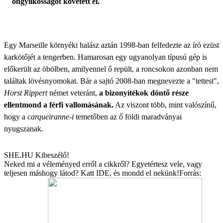
öngyilkosságot követett el.
Egy Marseille környéki halász aztán 1998-ban felfedezte az író ezüst
karkötőjét a tengerben. Hamarosan egy ugyanolyan típusú gép is
előkerült az öbölben, amilyennel ő repült, a roncsokon azonban nem
találtak lövésnyomokat. Bár a sajtó 2008-ban megnevezte a "tettest",
Horst Rippert
német veteránt,
a bizonyítékok döntő része
ellentmond a férfi vallomásának.
Az viszont több, mint valószínű,
hogy a
carqueiranne-i
temetőben az ő földi maradványai
nyugszanak.
SHE.HU Kibeszélő!
Neked mi a véleményed erről a cikkről? Egyetértesz vele, vagy
teljesen máshogy látod? Katt
IDE
, és mondd el nekünk!
Forrás: