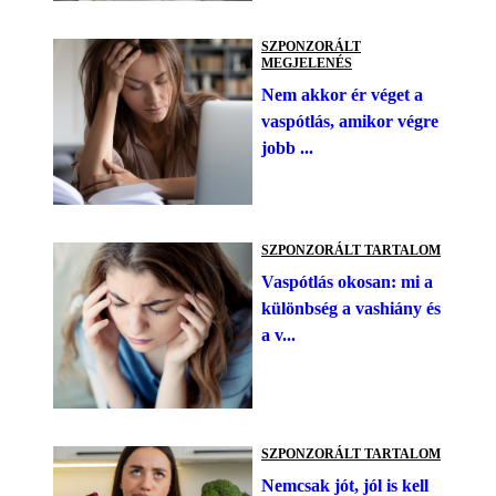
SZPONZORÁLT
MEGJELENÉS
Nem akkor ér véget a
vaspótlás, amikor végre
jobb ...
SZPONZORÁLT TARTALOM
Vaspótlás okosan: mi a
különbség a vashiány és
a v...
SZPONZORÁLT TARTALOM
Nemcsak jót, jól is kell