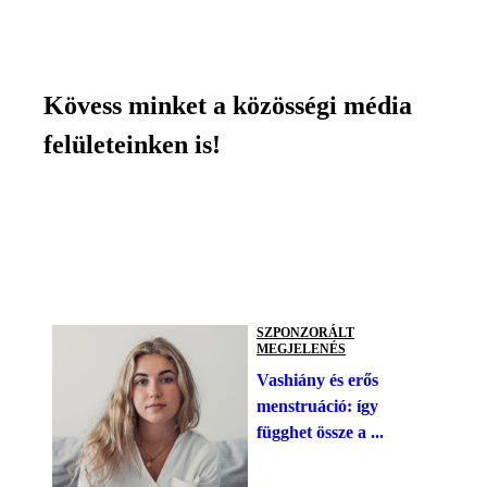
Kövess minket a közösségi média
felületeinken is!
SZPONZORÁLT
MEGJELENÉS
Vashiány és erős
menstruáció: így
függhet össze a ...