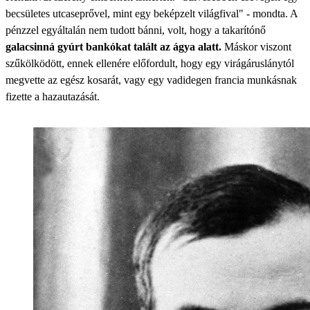
becsületes utcaseprővel, mint egy beképzelt világfival" - mondta. A
pénzzel egyáltalán nem tudott bánni, volt, hogy a takarítónő
galacsinná gyúrt bankókat talált az ágya alatt.
Máskor viszont
szűkölködött, ennek ellenére előfordult, hogy egy virágáruslánytól
megvette az egész kosarát, vagy egy vadidegen francia munkásnak
fizette a hazautazását.