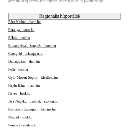
keressük az új irányokat és fejlődési lehetőségeket. Ez jövőnk záloga.
Regionális hírportálok
Bács-Kiskun - baon.hu
Baranya - bama.hu
Békés - beol.hu
Borsod-Abaúj-Zemplén - boon.hu
Csongrád - delmagyar.hu
Dunaújváros - duol.hu
Fejér - feol.hu
Győr-Moson-Sopron - kisalfold.hu
Hajdú-Bihar - haon.hu
Heves - heol.hu
Jász-Nagykun-Szolnok - szoljon.hu
Komárom-Esztergom - kemma.hu
Nógrád - nool.hu
Somogy - sonline.hu