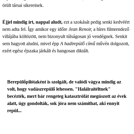
örült társai sikereinek.
Éjjel mindig írt, nappal aludt,
ezt a szokását pedig senki kedvéért
nem adta fel. Így amikor egy időre
Jean Renoir,
a híres filmrendező
villájába költözött, nem bizonyult túlságosan jó vendégnek. Senkit
sem hagyott aludni, mivel épp
A hadirepülő című
művén dolgozott,
ezért egész éjszaka járkált és hangosan diktált.
Berepülőpilótaként is szolgált, de valódi vágya mindig az
volt, hogy vadászrepülő lehessen. "Halálraítéltnek"
becézték, mert bár rengeteg katasztrófát megúszott az évek
alatt, úgy gondolták, sok jóra nem számíthat, aki ennyit
repül...