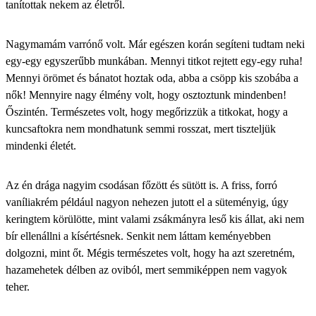
tanítottak nekem az életről.
Nagymamám
varrónő volt. Már egészen korán segíteni tudtam neki
egy-egy egyszerűbb munkában. Mennyi titkot rejtett egy-egy ruha!
Mennyi örömet és bánatot hoztak oda, abba a csöpp kis szobába a
nők! Mennyire nagy élmény volt, hogy osztoztunk mindenben!
Őszintén. Természetes volt, hogy megőrizzük a titkokat, hogy a
kuncsaftokra nem mondhatunk semmi rosszat, mert tiszteljük
mindenki életét.
Az én drága nagyim csodásan főzött és sütött is. A friss, forró
vaníliakrém például nagyon nehezen jutott el a süteményig, úgy
keringtem körülötte, mint valami zsákmányra leső kis állat, aki nem
bír ellenállni a kísértésnek. Senkit nem láttam keményebben
dolgozni, mint őt. Mégis természetes volt, hogy ha azt szeretném,
hazamehetek délben az oviból, mert semmiképpen nem vagyok
teher.