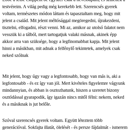
testvéreim. A világ pedig még kerekebb lett. Szerencsés gyerek
voltam, természetes módon láttam és tapasztaltam meg, hogy mit
jelent a család. Mit jelent méltósággal megöregedni, újrakezdeni,
tisztelni, elfogadni, részt venni. Mi az, amikor az utolsó falatot nem
vesszük ki a tálból, mert tartogatjuk valaki másnak, akinek épp
akkor arra van szüksége, hogy a legfinomabbat kapja. Mit jelent
hinni a másikban, mit adnak a felfénylő tekintetek, amelyek csak
neked szólnak
Mit jelent, hogy úgy vagy a legfontosabb, hogy van más is, aki a
legfontosabb - és ez így van jól. Mert kivételes figyelemre vágyunk
mindannyian, és abban is osztozhatunk, hiszen a szeretet bizony
osztódással gyarapodik, így igazán nincs mitől félni: nekem, neked
és a másiknak is jut belőle.
Szóval szerencsés gyerek voltam. Együtt léteztem több
generációval. Sokfajta illatát, ölelését - és persze fájdalmát - ismerem