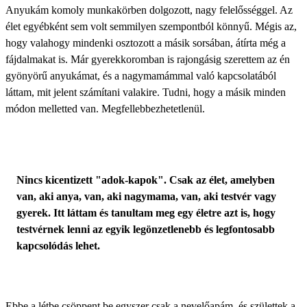
Anyukám komoly munkakörben dolgozott, nagy felelősséggel. Az
élet egyébként sem volt semmilyen szempontból könnyű. Mégis az,
hogy valahogy mindenki osztozott a másik sorsában, átírta még a
fájdalmakat is. Már
gyerekkoromban
is rajongásig szerettem az én
gyönyörű anyukámat, és a nagymamámmal való kapcsolatából
láttam, mit jelent számítani valakire. Tudni, hogy a másik minden
módon melletted van. Megfellebbezhetetlenül.
Nincs kicentizett "adok-kapok". Csak az élet, amelyben
van, aki anya, van, aki nagymama, van, aki testvér vagy
gyerek. Itt láttam és tanultam meg egy életre azt is, hogy
testvérnek lenni az egyik legönzetlenebb és legfontosabb
kapcsolódás lehet.
Ebbe a létbe csöppent be egyszer csak a nevelőapám, és születtek a