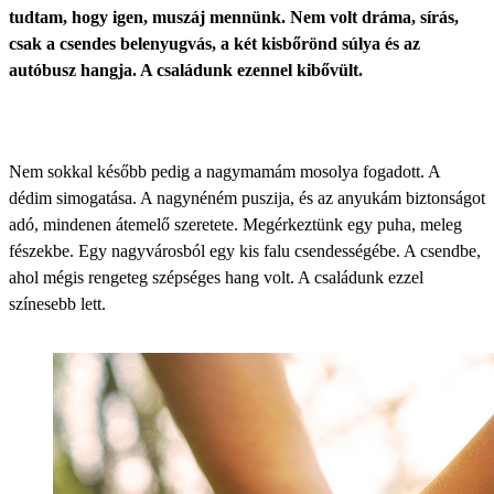
tudtam, hogy igen, muszáj mennünk. Nem volt dráma, sírás,
csak a csendes belenyugvás, a két kisbőrönd súlya és az
autóbusz hangja. A családunk ezennel kibővült.
Nem sokkal később pedig a nagymamám mosolya fogadott. A
dédim simogatása. A nagynéném puszija, és az anyukám biztonságot
adó, mindenen átemelő szeretete. Megérkeztünk egy puha, meleg
fészekbe. Egy nagyvárosból egy kis falu csendességébe. A csendbe,
ahol mégis rengeteg szépséges hang volt. A családunk ezzel
színesebb lett.