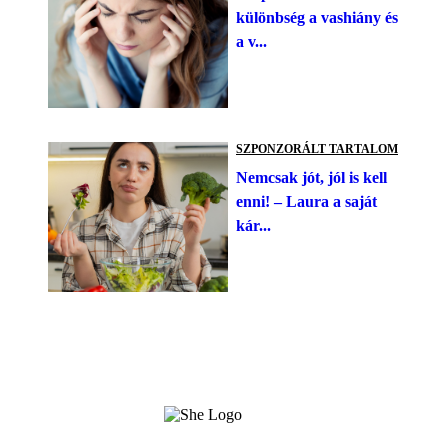
különbség a vashiány és
a v...
SZPONZORÁLT TARTALOM
Nemcsak jót, jól is kell
enni! – Laura a saját
kár...