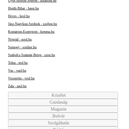
Győr-Moson-Sopron - kisalfold.hu
Hajdú-Bihar - haon.hu
Heves - heol.hu
Jász-Nagykun-Szolnok - szoljon.hu
Komárom-Esztergom - kemma.hu
Nógrád - nool.hu
Somogy - sonline.hu
Szabolcs-Szatmár-Bereg - szon.hu
Tolna - teol.hu
Vas - vaol.hu
Veszprém - veol.hu
Zala - zaol.hu
Közélet
Gazdaság
Magazin
Bulvár
Szolgáltatás