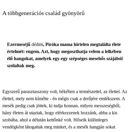
A többgenerációs család gyönyörű
Ezermeséjű
dédim
, Piróka mama hirtelen megtalálta élete
értelmét: engem. Azt, hogy megoszthatja velem a lelkében
élő hangokat, amelyek egy-egy szépséges mesehős szájából
szólaltak meg.
Egyszerű parasztasszony volt, békében a természettel, az élettel. Az
élettel, mely nem kímélte - én mégis csak a derűjére emlékszem. A
mesék pedig csak jöttek, ki tudja honnan, milyen messzeségből,
hány életen át utaztak, hogy elérkezzenek hozzánk, abba a kis
szobába, ahol a délután kettőnké volt. Hőseik különleges
vendégként látogattak meg minket, és a mesék hangján sokat