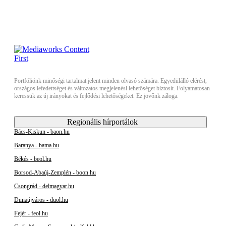
Portfóliónk minőségi tartalmat jelent minden olvasó számára. Egyedülálló elérést,
országos lefedettséget és változatos megjelenési lehetőséget biztosít. Folyamatosan
keressük az új irányokat és fejlődési lehetőségeket. Ez jövőnk záloga.
Regionális hírportálok
Bács-Kiskun - baon.hu
Baranya - bama.hu
Békés - beol.hu
Borsod-Abaúj-Zemplén - boon.hu
Csongrád - delmagyar.hu
Dunaújváros - duol.hu
Fejér - feol.hu