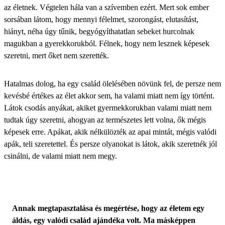
az életnek. Végtelen hála van a szívemben ezért. Mert sok ember
sorsában látom, hogy mennyi félelmet, szorongást, elutasítást,
hiányt, néha úgy tűnik, begyógyíthatatlan sebeket hurcolnak
magukban a gyerekkorukból. Félnek, hogy nem lesznek képesek
szeretni, mert őket nem szerették.
Hatalmas dolog, ha egy család ölelésében növünk fel, de persze nem
kevésbé értékes az élet akkor sem, ha valami miatt nem így történt.
Látok csodás anyákat, akiket gyermekkorukban valami miatt nem
tudtak úgy szeretni, ahogyan az természetes lett volna, ők mégis
képesek erre. Apákat, akik nélkülözték az apai mintát, mégis valódi
apák, teli szeretettel. És persze olyanokat is látok, akik szeretnék jól
csinálni, de valami miatt nem megy.
Annak megtapasztalása és megértése, hogy az életem egy
áldás, egy valódi család ajándéka volt. Ma másképpen