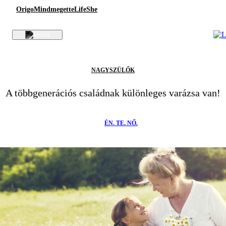
Origo
Mindmegette
Life
She
NAGYSZÜLŐK
A többgenerációs családnak különleges varázsa van!
ÉN. TE. NŐ.