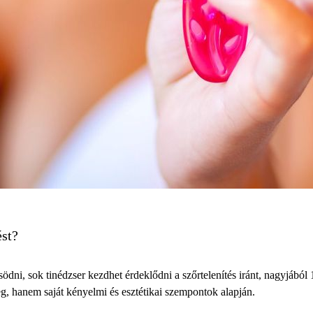
ést?
ödni, sok tinédzser kezdhet érdeklődni a szőrtelenítés iránt, nagyjábó
g, hanem saját kényelmi és esztétikai szempontok alapján.