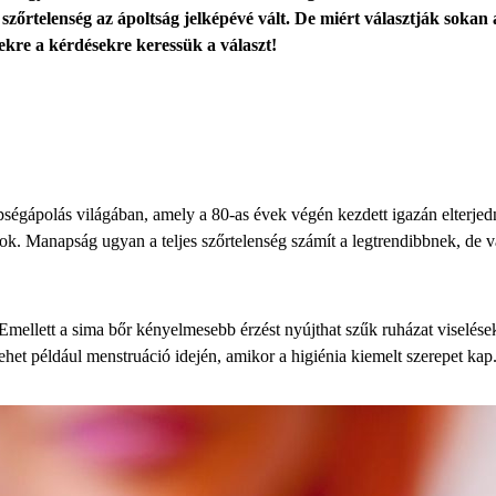
a szőrtelenség az ápoltság jelképévé vált. De miért választják sokan
kre a kérdésekre keressük a választ!
ségápolás világában, amely a 80-as évek végén kezdett igazán elterjedn
. Manapság ugyan a teljes szőrtelenség számít a legtrendibbnek, de va
ellett a sima bőr kényelmesebb érzést nyújthat szűk ruházat viselésekor
lehet például menstruáció idején, amikor a higiénia kiemelt szerepet kap