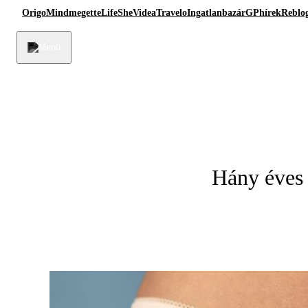
Origo
Mindmegette
Life
She
Videa
Travelo
Ingatlanbazár
GPhírek
Reblo
Hány éves 