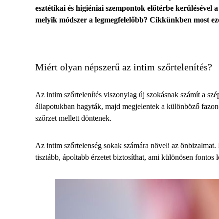
esztétikai és higiéniai szempontok előtérbe kerülésével 
melyik módszer a legmegfelelőbb? Cikkünkben most eze
Miért olyan népszerű az intim szőrtelenítés?
Az
intim szőrtelenítés
viszonylag új szokásnak számít a szép
állapotukban hagyták, majd megjelentek a különböző fazonok
szőrzet mellett döntenek.
Az intim szőrtelenség sokak számára növeli az önbizalmat. Em
tisztább, ápoltabb érzetet biztosíthat, ami különösen fontos 