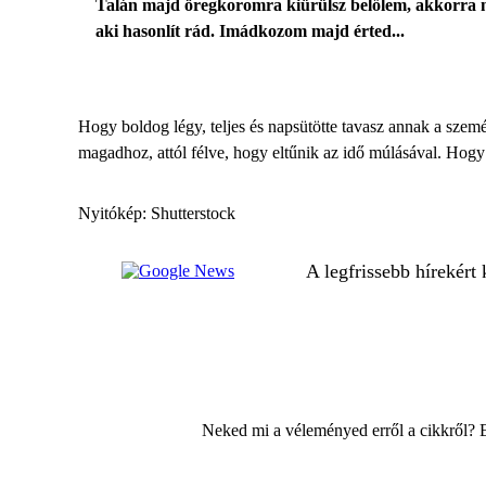
Talán majd öregkoromra kiürülsz belőlem, akkorra m
aki hasonlít rád. Imádkozom majd érted...
Hogy
boldog
légy, teljes és napsütötte tavasz annak a szem
magadhoz, attól félve, hogy eltűnik az idő múlásával. Hogy
Nyitókép: Shutterstock
A legfrissebb hírekért
Neked mi a véleményed erről a cikkről? 