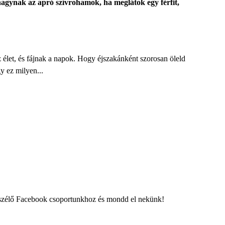
agynak az apró szívrohamok, ha meglátok egy férfit,
z élet, és fájnak a napok. Hogy éjszakánként szorosan öleld
y ez milyen...
eszélő Facebook csoportunkhoz és mondd el nekünk!