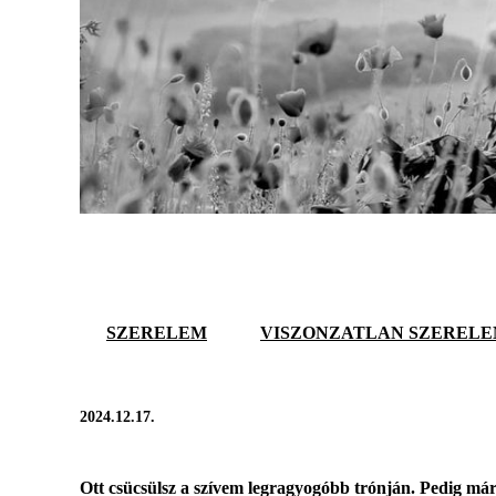
SZERELEM
VISZONZATLAN SZEREL
2024.12.17.
Ott csücsülsz a szívem legragyogóbb trónján. Pedig már m