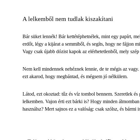
A lelkemből nem tudlak kiszakítani
Bár süket lennék! Bár kettétéphetnélek, mint egy papírt, m
erdőt
, légy a kijárat a semmiből, és segíts, hogy ne fájjo
Vagy csak újabb dózist kapok az elérhetetlenből, mely szép
Nem kell mindennek nehéznek lennie, de te mégis az vagy. 
ezt akarod, hogy megbántad, és mégsem jó nélkülem.
Látod, ezt okoztad: tűz és víz tombol bennem.
Szeretlek és 
lelkemben. Vajon érti ezt bárki is? Hogy minden álmomban 
használsz? Mert sajnos ez a valóság: csak szólsz, és bármi is