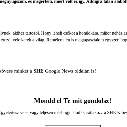
egnyugszom, és megértem, miért volt ez így. Addigra talán alábbh
élynek, akihez tartozol. Hogy lehelj csókot a homlokára, mikor nehéz a
 érezd: vele kerek a világ. Remélem, én is megtapasztalom egyszer, hog
 kövess minket a
SHE
Google News oldalán is!
Mondd el Te mit gondolsz!
Egyetértesz vele, vagy teljesen máshogy látod? Csatlakozz a SHE Kib