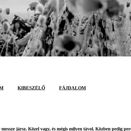
EM
KIBESZÉLŐ
FÁJDALOM
essze jársz. Közel vagy, és mégis milyen távol. Közben pedig pereg 