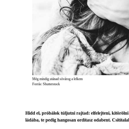
Még mindig utánad sóvárog a lelkem
Forrás: Shutterstock
Hidd el, próbálok túljutni rajtad: elfelejteni, kitör
ládába, te pedig hangosan ordítasz odabent. Csitítal