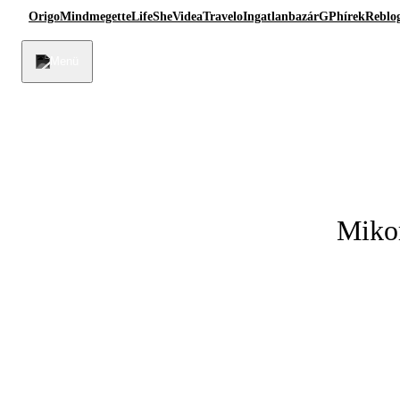
Origo
Mindmegette
Life
She
Videa
Travelo
Ingatlanbazár
GPhírek
Reblo
Mikor