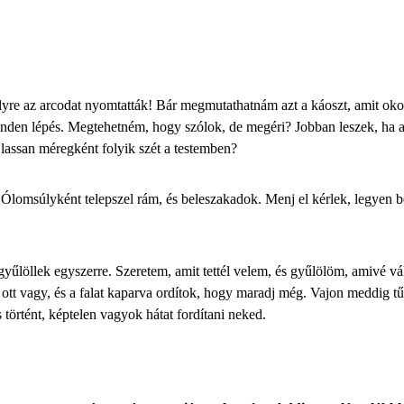
elyre az arcodat nyomtatták! Bár megmutathatnám azt a káoszt, amit ok
n minden lépés. Megtehetném, hogy szólok, de megéri? Jobban leszek, ha 
 lassan méregként folyik szét a testemben?
Ólomsúlyként telepszel rám, és beleszakadok. Menj el kérlek, legyen b
gyűlöllek
egyszerre. Szeretem, amit tettél velem, és gyűlölöm, amivé vál
ott vagy, és a falat kaparva ordítok, hogy maradj még. Vajon meddig 
 történt, képtelen vagyok hátat fordítani neked.