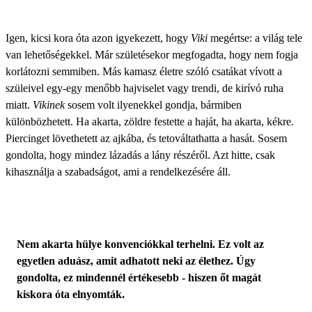
Igen, kicsi kora óta azon igyekezett, hogy
Viki
megértse: a világ tele
van lehetőségekkel. Már születésekor megfogadta, hogy nem fogja
korlátozni semmiben. Más kamasz életre szóló csatákat vívott a
szüleivel egy-egy menőbb hajviselet vagy trendi, de kirívó ruha
miatt.
Vikinek
sosem volt ilyenekkel gondja, bármiben
különbözhetett. Ha akarta, zöldre festette a haját, ha akarta, kékre.
Piercinget lövethetett az ajkába, és tetováltathatta a hasát. Sosem
gondolta, hogy mindez lázadás a lány részéről. Azt hitte, csak
kihasználja a szabadságot, ami a rendelkezésére áll.
Nem akarta hülye konvenciókkal terhelni. Ez volt az
egyetlen aduász, amit adhatott neki az élethez. Úgy
gondolta, ez mindennél értékesebb - hiszen őt magát
kiskora óta elnyomták.