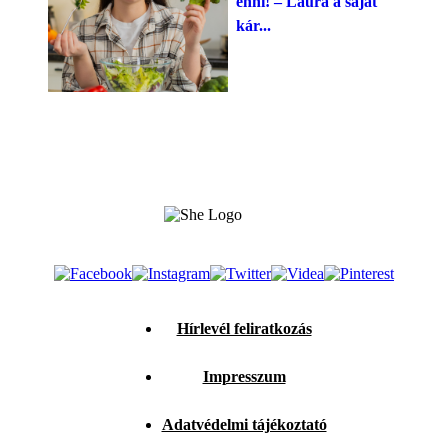
enni! – Laura a saját
kár...
Hírlevél feliratkozás
Impresszum
Adatvédelmi tájékoztató