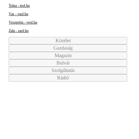
Tolna - teol.hu
Vas - vaol.hu
Veszprém - veol.hu
Zala - zaol.hu
Közélet
Gazdaság
Magazin
Bulvár
Szolgáltatás
Rádió