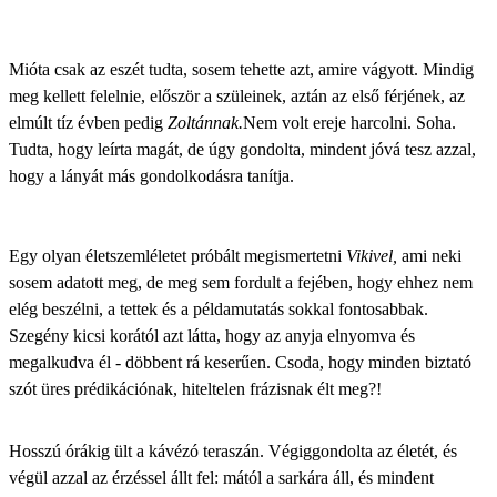
Mióta csak az eszét tudta, sosem tehette azt, amire vágyott. Mindig
meg kellett felelnie, először a szüleinek, aztán az első férjének, az
elmúlt tíz évben pedig
Zoltánnak.
Nem volt ereje harcolni. Soha.
Tudta, hogy leírta magát, de úgy gondolta, mindent jóvá tesz azzal,
hogy a lányát más gondolkodásra tanítja.
Egy olyan életszemléletet próbált megismertetni
Vikivel,
ami neki
sosem adatott meg, de meg sem fordult a fejében, hogy ehhez nem
elég beszélni, a tettek és a példamutatás sokkal fontosabbak.
Szegény kicsi korától azt látta, hogy az anyja elnyomva és
megalkudva él - döbbent rá keserűen. Csoda, hogy minden biztató
szót üres prédikációnak, hiteltelen frázisnak élt meg?!
Hosszú órákig ült a kávézó teraszán. Végiggondolta az életét, és
végül azzal az érzéssel állt fel: mától a sarkára áll, és mindent