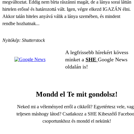
megváltoztat. Eddig nem bírta rászánni magát, de a lánya sorai láttán
hirtelen erőssé és határozottá vált. Igen, végre elkezd IGAZÁN élni.
Akkor talán hiteles anyává válik a lánya szemében, és mindent
rendbe hozhatnak...
Nyitókép: Shutterstock
A legfrissebb hírekért kövess
minket a
SHE
Google News
oldalán is!
Mondd el Te mit gondolsz!
Neked mi a véleményed erről a cikkről? Egyetértesz vele, va
teljesen máshogy látod? Csatlakozz a SHE Kibeszélő Facebo
csoportunkhoz és mondd el nekünk!