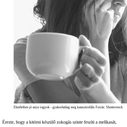
Elméletben jó anya vagyok - gyakorlatilag meg katasztrofális Forrás: Shutterstock
Érezte, hogy a kitörni készülő zokogás szinte feszíti a mellkasát,