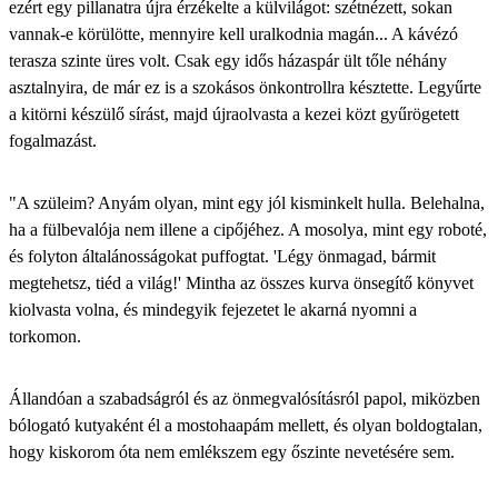
ezért egy pillanatra újra érzékelte a külvilágot: szétnézett, sokan
vannak-e körülötte, mennyire kell uralkodnia magán... A kávézó
terasza szinte üres volt. Csak egy idős házaspár ült tőle néhány
asztalnyira, de már ez is a szokásos önkontrollra késztette. Legyűrte
a kitörni készülő sírást, majd újraolvasta a kezei közt gyűrögetett
fogalmazást.
"A szüleim? Anyám olyan, mint egy jól kisminkelt hulla. Belehalna,
ha a fülbevalója nem illene a cipőjéhez. A mosolya, mint egy roboté,
és folyton általánosságokat puffogtat. 'Légy önmagad, bármit
megtehetsz, tiéd a világ!' Mintha az összes kurva önsegítő könyvet
kiolvasta volna, és mindegyik fejezetet le akarná nyomni a
torkomon.
Állandóan a szabadságról és az önmegvalósításról papol, miközben
bólogató kutyaként él a mostohaapám mellett, és olyan boldogtalan,
hogy kiskorom óta nem emlékszem egy őszinte nevetésére sem.