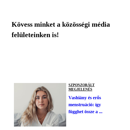
Kövess minket a közösségi média
felületeinken is!
SZPONZORÁLT
MEGJELENÉS
Vashiány és erős
menstruáció: így
függhet össze a ...