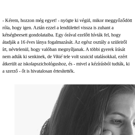
- Kérem, hozzon még egyet! - nyögte ki végül, mikor meggyőződött
róla, hogy igen. Aztán ezzel a lendülettel vissza is zuhant a
kétségbeesett gondolataiba. Egy órával ezelőtt hívták fel, hogy
átadják a 16 éves lánya fogalmazását. Az egész osztály a szüleiről
írt, névtelenül, hogy valóban megnyíljanak. A többi gyerek írását
nem adták ki senkinek, de
Vikié
tele volt szuicid utalásokkal, ezért
átkerült az iskolapszichológushoz, és - mivel a kézírásból tudták, ki
a szerző - őt is hivatalosan értesítették.