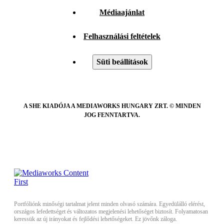
Médiaajánlat
Felhasználási feltételek
Süti beállítások
A SHE KIADÓJA A MEDIAWORKS HUNGARY ZRT. © MINDEN
JOG FENNTARTVA.
Portfóliónk minőségi tartalmat jelent minden olvasó számára. Egyedülálló elérést,
országos lefedettséget és változatos megjelenési lehetőséget biztosít. Folyamatosan
keressük az új irányokat és fejlődési lehetőségeket. Ez jövőnk záloga.