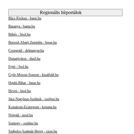
Regionális hírportálok
Bács-Kiskun - baon.hu
Baranya - bama.hu
Békés - beol.hu
Borsod-Abaúj-Zemplén - boon.hu
Csongrád - delmagyar.hu
Dunaújváros - duol.hu
Fejér - feol.hu
Győr-Moson-Sopron - kisalfold.hu
Hajdú-Bihar - haon.hu
Heves - heol.hu
Jász-Nagykun-Szolnok - szoljon.hu
Komárom-Esztergom - kemma.hu
Nógrád - nool.hu
Somogy - sonline.hu
Szabolcs-Szatmár-Bereg - szon.hu