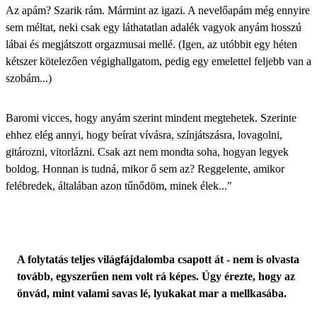
Az apám? Szarik rám. Mármint az igazi. A nevelőapám még ennyire
sem méltat, neki csak egy láthatatlan adalék vagyok anyám hosszú
lábai és megjátszott orgazmusai mellé. (Igen, az utóbbit egy héten
kétszer kötelezően végighallgatom, pedig egy emelettel feljebb van a
szobám...)
Baromi vicces, hogy anyám szerint mindent megtehetek. Szerinte
ehhez elég annyi, hogy beírat vívásra, színjátszásra, lovagolni,
gitározni, vitorlázni. Csak azt nem mondta soha, hogyan legyek
boldog. Honnan is tudná, mikor ő sem az? Reggelente, amikor
felébredek, általában azon tűnődöm, minek élek..."
A folytatás teljes világfájdalomba csapott át - nem is olvasta
tovább, egyszerűen nem volt rá képes. Úgy érezte, hogy az
önvád, mint valami savas lé, lyukakat mar a mellkasába.