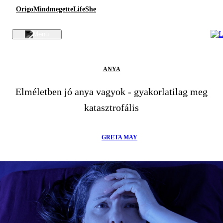
Origo
Mindmegette
Life
She
ANYA
Elméletben jó anya vagyok - gyakorlatilag meg
katasztrofális
GRETA MAY