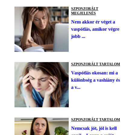
SZPONZORÁLT
MEGJELENÉS
Nem akkor ér véget a
vaspótlás, amikor végre
jobb ...
SZPONZORÁLT TARTALOM
Vaspótlás okosan: mi a
különbség a vashiány és
a v...
SZPONZORÁLT TARTALOM
Nemcsak jót, jól is kell