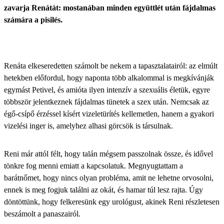
zavarja Renátát: mostanában minden együttlét után fájdalmas
számára a pisilés.
Renáta elkeseredetten számolt be nekem a tapasztalatairól: az elmúlt
hetekben előfordul, hogy naponta több alkalommal is megkívánják
egymást Petivel, és amióta ilyen intenzív a szexuális életük, egyre
többször jelentkeznek fájdalmas tünetek a szex után. Nemcsak az
égő-csípő érzéssel kísért vizeletürítés kellemetlen, hanem a gyakori
vizelési inger is, amelyhez alhasi görcsök is társulnak.
Reni már attól félt, hogy talán mégsem passzolnak össze, és idővel
tönkre fog menni emiatt a kapcsolatuk. Megnyugtattam a
barátnőmet, hogy nincs olyan probléma, amit ne lehetne orvosolni,
ennek is meg fogjuk találni az okát, és hamar túl lesz rajta. Úgy
döntöttünk, hogy felkeresünk egy urológust, akinek Reni részletesen
beszámolt a panaszairól.