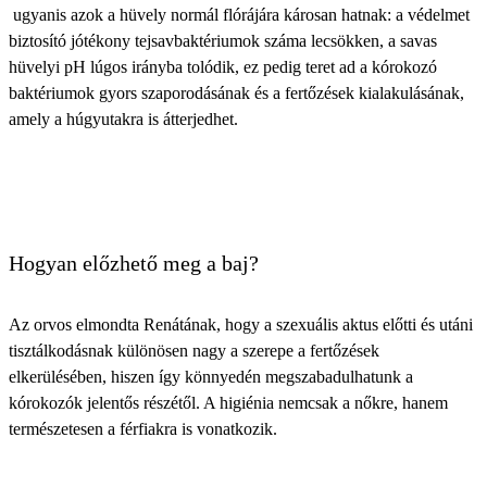
ugyanis azok a hüvely normál flórájára károsan hatnak: a védelmet
biztosító jótékony tejsavbaktériumok száma lecsökken, a savas
hüvelyi pH lúgos irányba tolódik, ez pedig teret ad a kórokozó
baktériumok gyors szaporodásának és a fertőzések kialakulásának,
amely a húgyutakra is átterjedhet.
Hogyan előzhető meg a baj?
Az orvos elmondta Renátának, hogy a szexuális aktus előtti és utáni
tisztálkodásnak különösen nagy a szerepe a fertőzések
elkerülésében, hiszen így könnyedén megszabadulhatunk a
kórokozók jelentős részétől. A higiénia nemcsak a nőkre, hanem
természetesen a férfiakra is vonatkozik.