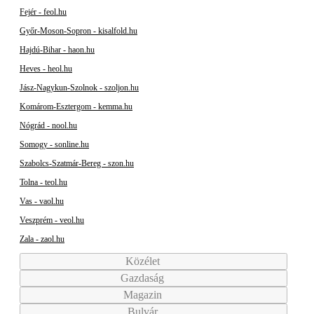
Fejér - feol.hu
Győr-Moson-Sopron - kisalfold.hu
Hajdú-Bihar - haon.hu
Heves - heol.hu
Jász-Nagykun-Szolnok - szoljon.hu
Komárom-Esztergom - kemma.hu
Nógrád - nool.hu
Somogy - sonline.hu
Szabolcs-Szatmár-Bereg - szon.hu
Tolna - teol.hu
Vas - vaol.hu
Veszprém - veol.hu
Zala - zaol.hu
Közélet
Gazdaság
Magazin
Bulvár