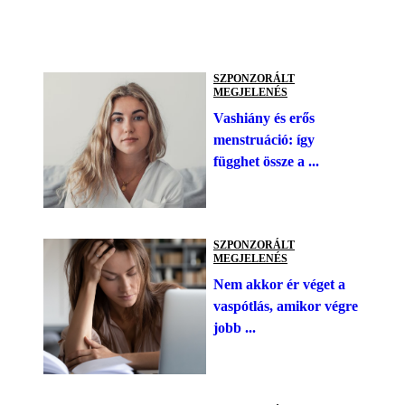
SZPONZORÁLT
MEGJELENÉS
Vashiány és erős
menstruáció: így
függhet össze a ...
SZPONZORÁLT
MEGJELENÉS
Nem akkor ér véget a
vaspótlás, amikor végre
jobb ...