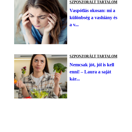
SZPONZORÁLT TARTALOM
Vaspótlás okosan: mi a
különbség a vashiány és
a v...
SZPONZORÁLT TARTALOM
Nemcsak jót, jól is kell
enni! – Laura a saját
kár...