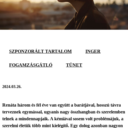
SZPONZORÁLT TARTALOM
INGER
FOGAMZÁSGÁTLÓ
TÜNET
2024.03.26.
Renáta három és fél éve van együtt a barátjával, hosszú távra
terveznek egymással, ugyanis nagy összhangban és szerelemben
telnek a mindennapjaik. A kémiával sosem volt problémájuk, a
szerelmi életük több mint kielégítő. Egy dolog azonban nagyon