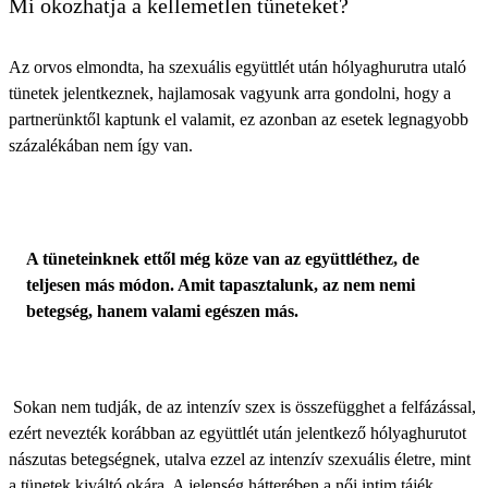
Mi okozhatja a kellemetlen tüneteket?
Az orvos elmondta, ha szexuális együttlét után hólyaghurutra utaló
tünetek jelentkeznek, hajlamosak vagyunk arra gondolni, hogy a
partnerünktől kaptunk el valamit, ez azonban az esetek legnagyobb
százalékában nem így van.
A tüneteinknek ettől még köze van az együttléthez, de
teljesen más módon. Amit tapasztalunk, az nem nemi
betegség, hanem valami egészen más.
Sokan nem tudják, de az intenzív szex is összefügghet a felfázással,
ezért nevezték korábban az együttlét után jelentkező hólyaghurutot
nászutas betegségnek, utalva ezzel az intenzív szexuális életre, mint
a tünetek kiváltó okára. A jelenség hátterében a női intim tájék