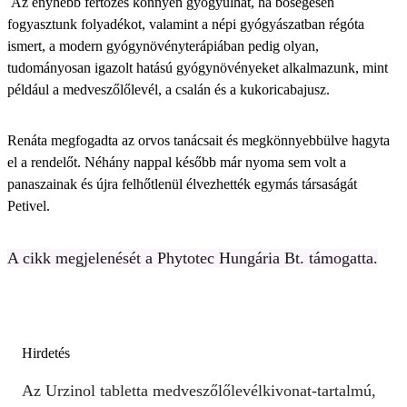
Az enyhébb fertőzés könnyen gyógyulhat, ha bőségesen
fogyasztunk folyadékot, valamint a népi gyógyászatban régóta
ismert, a modern gyógynövényterápiában pedig olyan,
tudományosan igazolt hatású gyógynövényeket alkalmazunk, mint
például a medveszőlőlevél, a csalán és a kukoricabajusz.
Renáta megfogadta az orvos tanácsait és megkönnyebbülve hagyta
el a rendelőt. Néhány nappal később már nyoma sem volt a
panaszainak és újra felhőtlenül élvezhették egymás társaságát
Petivel.
A cikk megjelenését a Phytotec Hungária Bt. támogatta.
Hirdetés
Az Urzinol tabletta medveszőlőlevél­kivonat-tartalmú,