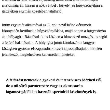
anatómiája áll, hiszen a nők végbél-, hüvely- és húgycsőnyílása a
gáttájékon egymás közelében található.
Intim együttlét alkalmával az E. coli nevű bélbaktériumok
könnyedén kerülnek a húgycsőnyílásba, majd onnan a húgycsövön
át a hólyagba. Ráadásul aktus közben a hímvessző mozgása is segíti
a felfelé haladásukat. A hólyagba jutott kórokozók a langyos
közegben gyorsan elszaporodnak, ezért tapasztalhatjuk a hirtelen
jelentkező, meglehetősen kellemetlen tüneteket.
A felfázást nemcsak a gyakori és intenzív szex idézheti elő,
de a túl sűrű partnercsere vagy az aktus során
fogamzásgátlóként használt spermicid készítmények is,