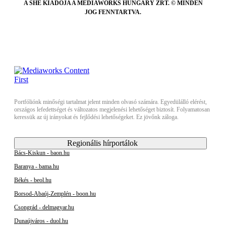
A SHE KIADÓJA A MEDIAWORKS HUNGARY ZRT. © MINDEN
JOG FENNTARTVA.
Portfóliónk minőségi tartalmat jelent minden olvasó számára. Egyedülálló elérést,
országos lefedettséget és változatos megjelenési lehetőséget biztosít. Folyamatosan
keressük az új irányokat és fejlődési lehetőségeket. Ez jövőnk záloga.
Regionális hírportálok
Bács-Kiskun - baon.hu
Baranya - bama.hu
Békés - beol.hu
Borsod-Abaúj-Zemplén - boon.hu
Csongrád - delmagyar.hu
Dunaújváros - duol.hu