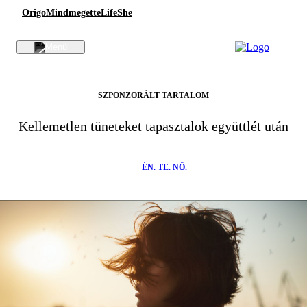
Origo
Mindmegette
Life
She
SZPONZORÁLT TARTALOM
Kellemetlen tüneteket tapasztalok együttlét után
ÉN. TE. NŐ.