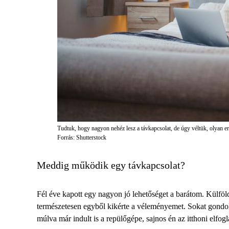
Tudtuk, hogy nagyon nehéz lesz a távkapcsolat, de úgy véltük, olyan e
Forrás: Shutterstock
Meddig működik egy távkapcsolat?
Fél éve kapott egy nagyon jó lehetőséget a barátom. Külföldö
természetesen egyből kikérte a véleményemet. Sokat gondol
múlva már indult is a repülőgépe, sajnos én az itthoni elfog