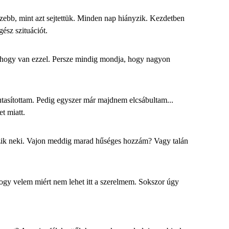
ebb, mint azt sejtettük. Minden nap hiányzik. Kezdetben
ész szituációt.
ő hogy van ezzel. Persze mindig mondja, hogy nagyon
lutasítottam. Pedig egyszer már majdnem elcsábultam...
t miatt.
lkozik neki. Vajon meddig marad hűséges hozzám? Vagy talán
ogy velem miért nem lehet itt a szerelmem. Sokszor úgy