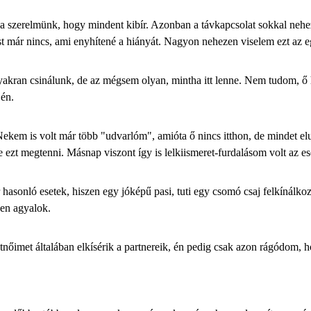
 a szerelmünk, hogy mindent kibír. Azonban a
távkapcsolat
sokkal nehez
már nincs, ami enyhítené a hiányát. Nagyon nehezen viselem ezt az eg
gyakran csinálunk, de az mégsem olyan, mintha itt lenne. Nem tudom, 
 én.
 Nekem is volt már több "udvarlóm", amióta ő nincs itthon, de mindet e
ezt megtenni. Másnap viszont így is lelkiismeret-furdalásom volt az ese
r hasonló esetek, hiszen egy jóképű pasi, tuti egy csomó csaj felkíná
en agyalok.
imet általában elkísérik a partnereik, én pedig csak azon rágódom, h