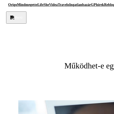
Origo
Mindmegette
Life
She
Videa
Travelo
Ingatlanbazár
GPhírek
Reblo
Működhet-e egy