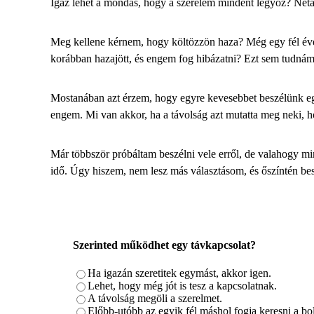
Igaz lehet a mondás, hogy
a szerelem mindent legyőz
? Netá
Meg kellene kérnem, hogy költözzön haza? Még egy fél évet 
korábban hazajött, és engem fog hibázatni? Ezt sem tudná
Mostanában azt érzem, hogy egyre kevesebbet beszélünk egy
engem. Mi van akkor, ha a távolság azt mutatta meg neki,
Már többször próbáltam beszélni vele erről, de valahogy mi
idő. Úgy hiszem, nem lesz más választásom, és őszíntén be
Szerinted működhet egy távkapcsolat?
Ha igazán szeretitek egymást, akkor igen.
Lehet, hogy még jót is tesz a kapcsolatnak.
A távolság megöli a szerelmet.
Előbb-utóbb az egyik fél máshol fogja keresni a bo