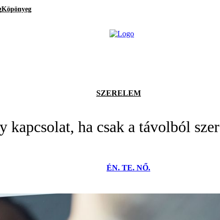
g
Köpönyeg
SZERELEM
 kapcsolat, ha csak a távolból sze
ÉN. TE. NŐ.