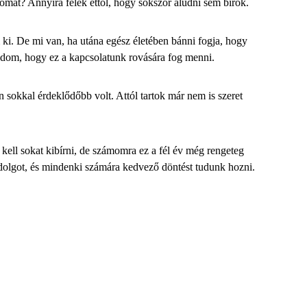
omat? Annyira félek ettől, hogy sokszor aludni sem birok.
ki. De mi van, ha utána egész életében bánni fogja, hogy
gódom, hogy
ez a kapcsolatunk rovására fog menni.
sokkal érdeklődőbb volt. Attól tartok már nem is szeret
kell sokat kibírni, de számomra ez a fél év még rengeteg
dolgot, és mindenki számára kedvező döntést tudunk hozni.