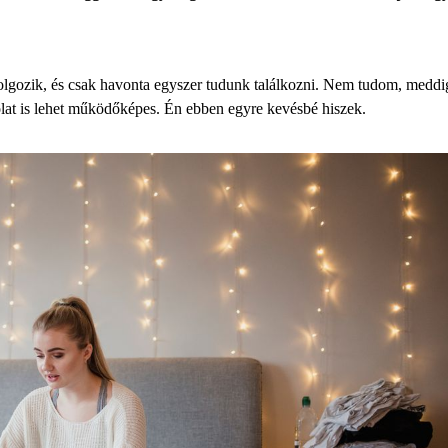
lgozik, és csak havonta egyszer tudunk találkozni. Nem tudom, meddi
olat is lehet működőképes. Én ebben egyre kevésbé hiszek.