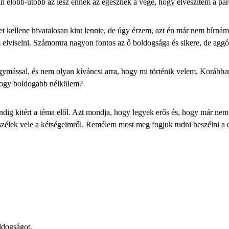
n előbb-utóbb az lesz ennek az egésznek a vége, hogy elveszítem a pár
kellene hivatalosan kint lennie, de úgy érzem, azt én már nem bírnám 
m elviselni. Számomra nagyon fontos az ő boldogsága és sikere, de ag
mással, és nem olyan kíváncsi arra, hogy mi történik velem. Korábban 
 hogy boldogabb nélkülem?
ndig kitért a téma elől. Azt mondja, hogy legyek erős és, hogy már nem 
szélek vele a kétségeimről. Remélem most meg fogjuk tudni beszélni a 
ldogságot.