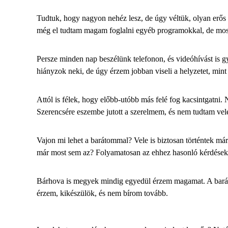
Tudtuk, hogy nagyon nehéz lesz, de úgy véltük, olyan erős
még el tudtam magam foglalni egyéb programokkal, de most 
Persze minden nap beszélünk telefonon, és videóhívást is 
hiányzok neki, de úgy érzem jobban viseli a helyzetet, mint
Attól is félek, hogy előbb-utóbb más felé fog kacsintgatni.
Szerencsére eszembe jutott a szerelmem, és nem tudtam vele 
Vajon mi lehet a barátommal? Vele is biztosan történtek má
már most sem az? Folyamatosan az ehhez hasonló kérdések
Bárhova is megyek mindig egyedül érzem magamat. A barátnő
érzem, kikészülök, és nem bírom tovább.