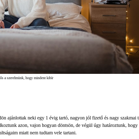
rős a szerelmünk, hogy mindent kibír
n ajánlottak neki egy 1 évig tartó, nagyon jól fizető és nagy szakmai ta
koztunk azon, vajon hogyan döntsön, de végül úgy határoztunk, hogy n
laltságaim miatt nem tudtam vele tartani.