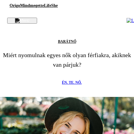
Origo
Mindmegette
Life
She
BARÁTNŐ
Miért nyomulnak egyes nők olyan férfiakra, akiknek
van párjuk?
ÉN. TE. NŐ.