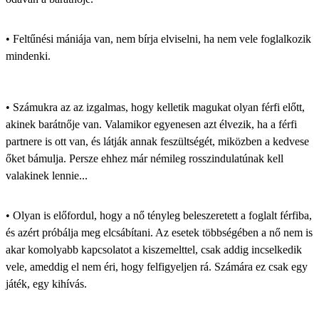
• Feltűnési mániája van, nem bírja elviselni, ha nem vele foglalkozik
mindenki.
• Számukra az az izgalmas, hogy kelletik magukat olyan férfi előtt,
akinek barátnője van. Valamikor egyenesen azt élvezik, ha a férfi
partnere is ott van, és látják annak feszültségét, miközben a kedvese
őket bámulja. Persze ehhez már némileg rosszindulatúnak kell
valakinek lennie...
• Olyan is előfordul, hogy a nő tényleg beleszeretett a foglalt férfiba,
és azért próbálja meg elcsábítani. Az esetek többségében a nő nem is
akar komolyabb kapcsolatot a kiszemelttel, csak addig incselkedik
vele, ameddig el nem éri, hogy felfigyeljen rá. Számára ez csak egy
játék, egy kihívás.