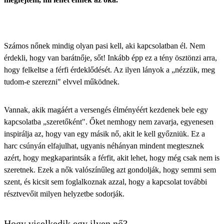
Számos nőnek mindig olyan pasi kell, aki kapcsolatban él. Nem
érdekli, hogy van barátnője, sőt! Inkább épp ez a tény ösztönzi arra,
hogy felkeltse a férfi érdeklődését. Az ilyen lányok a „nézzük, meg
tudom-e szerezni" elvvel működnek.
Vannak, akik magáért a versengés élményéért kezdenek bele egy
kapcsolatba „szeretőként". Őket nemhogy nem zavarja, egyenesen
inspirálja az, hogy van egy másik nő, akit le kell győzniük. Ez a
harc csúnyán elfajulhat, ugyanis néhányan mindent megtesznek
azért, hogy megkaparintsák a férfit, akit lehet, hogy még csak nem is
szeretnek. Ezek a nők valószínűleg azt gondolják, hogy semmi sem
szent, és kicsit sem foglalkoznak azzal, hogy a kapcsolat további
résztvevőit milyen helyzetbe sodorják.
Hogy viselkedik egy ilyen nő?