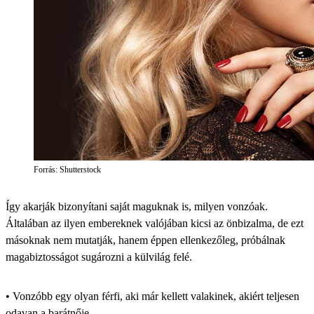
Forrás: Shutterstock
Így akarják bizonyítani saját maguknak is, milyen vonzóak.
Általában az ilyen embereknek valójában kicsi az önbizalma, de ezt
másoknak nem mutatják, hanem éppen ellenkezőleg, próbálnak
magabiztosságot sugározni a külvilág felé.
• Vonzóbb egy olyan férfi, aki már kellett valakinek, akiért teljesen
odavan a barátnője.