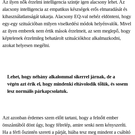
Az ilyen nők érzelmi intelligencia szintje igen alacsony lehet. Az
alacsony intelligencia az empatikus készségek erős elmaradását és
kihasználatlanságát takarja. Alacsony EQ-val nehéz eldönteni, hogy
egy-egy szituációban milyen viselkedési módok helyénvalók. Mivel
az ilyen emberek nem értik mások érzelmeit, az sem meglepő, hogy
képtelenek érzelmileg behatárolt szituációkhoz alkalmazkodni,
azokat helyesen megélni.
Lehet, hogy néhány alkalommal sikerrel járnak, de a
végén azt érik el, hogy mindenki eltávolodik tőlük, és sosem
lesz normális párkapcsolatuk.
Azt azonban érdemes szem előtt tartani, hogy a felnőtt ember
önszántából dönt úgy, hogy félrelép, amire senki nem kényszeríti.
Ha a férfi őszintén szereti a párját, hiába tesz meg mindent a csábító