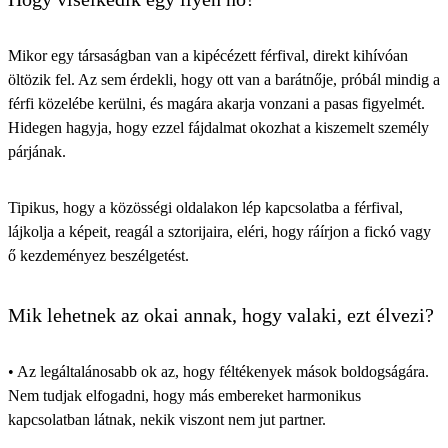
Mikor egy társaságban van a kipécézett férfival, direkt kihívóan
öltözik fel. Az sem érdekli, hogy ott van a barátnője, próbál mindig a
férfi közelébe kerülni, és magára akarja vonzani a pasas figyelmét.
Hidegen hagyja, hogy ezzel fájdalmat okozhat a kiszemelt személy
párjának.
Tipikus, hogy a közösségi oldalakon lép kapcsolatba a férfival,
lájkolja a képeit, reagál a sztorijaira, eléri, hogy ráírjon a fickó vagy
ő kezdeményez beszélgetést.
Mik lehetnek az okai annak, hogy valaki, ezt élvezi?
• Az legáltalánosabb ok az, hogy féltékenyek mások boldogságára.
Nem tudjak elfogadni, hogy más embereket harmonikus
kapcsolatban látnak, nekik viszont nem jut partner.