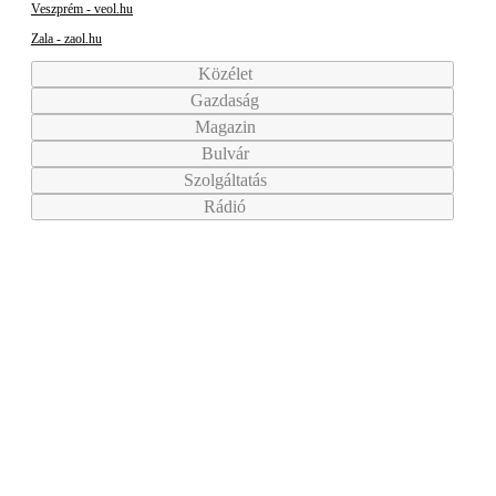
Veszprém - veol.hu
Zala - zaol.hu
Közélet
Gazdaság
Magazin
Bulvár
Szolgáltatás
Rádió