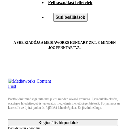
Felhasználási feltételek
Süti beállítások
A SHE KIADÓJA A MEDIAWORKS HUNGARY ZRT. © MINDEN
JOG FENNTARTVA.
Portfóliónk minőségi tartalmat jelent minden olvasó számára. Egyedülálló elérést,
országos lefedettséget és változatos megjelenési lehetőséget biztosít. Folyamatosan
keressük az új irányokat és fejlődési lehetőségeket. Ez jövőnk záloga.
Regionális hírportálok
Bács-Kiskun - baon.hu