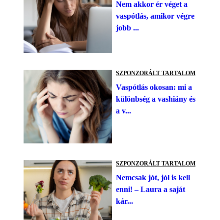
Nem akkor ér véget a
vaspótlás, amikor végre
jobb ...
SZPONZORÁLT TARTALOM
Vaspótlás okosan: mi a
különbség a vashiány és
a v...
SZPONZORÁLT TARTALOM
Nemcsak jót, jól is kell
enni! – Laura a saját
kár...