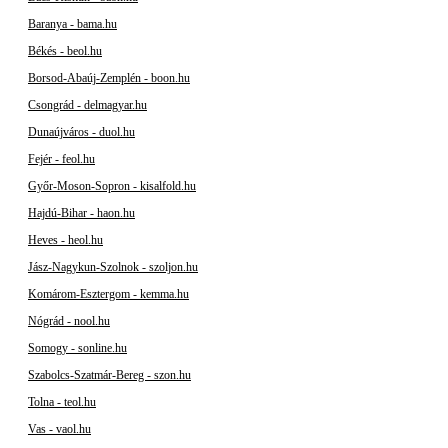
Baranya - bama.hu
Békés - beol.hu
Borsod-Abaúj-Zemplén - boon.hu
Csongrád - delmagyar.hu
Dunaújváros - duol.hu
Fejér - feol.hu
Győr-Moson-Sopron - kisalfold.hu
Hajdú-Bihar - haon.hu
Heves - heol.hu
Jász-Nagykun-Szolnok - szoljon.hu
Komárom-Esztergom - kemma.hu
Nógrád - nool.hu
Somogy - sonline.hu
Szabolcs-Szatmár-Bereg - szon.hu
Tolna - teol.hu
Vas - vaol.hu