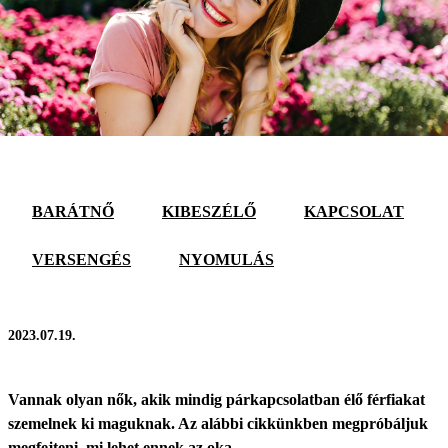
BARÁTNŐ
KIBESZÉLŐ
KAPCSOLAT
VERSENGÉS
NYOMULÁS
2023.07.19.
Vannak olyan nők, akik mindig párkapcsolatban élő férfiakat
szemelnek ki maguknak. Az alábbi cikkünkben megpróbáljuk
megfejteni, mi lehet ennek az oka.