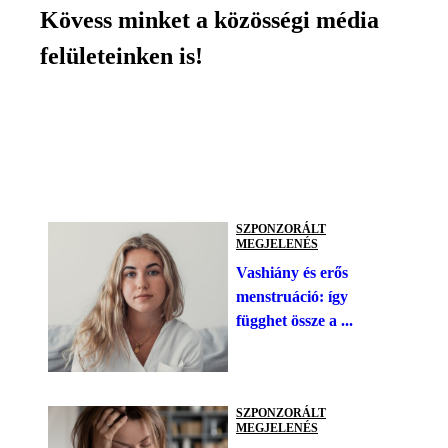
Kövess minket a közösségi média
felületeinken is!
SZPONZORÁLT
MEGJELENÉS
Vashiány és erős
menstruáció: így
függhet össze a ...
SZPONZORÁLT
MEGJELENÉS