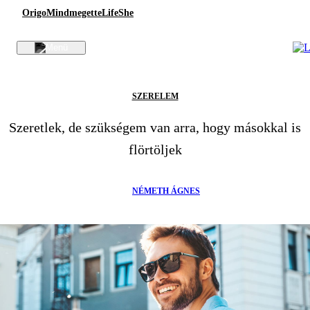
Origo
Mindmegette
Life
She
SZERELEM
Szeretlek, de szükségem van arra, hogy másokkal is
flörtöljek
NÉMETH ÁGNES