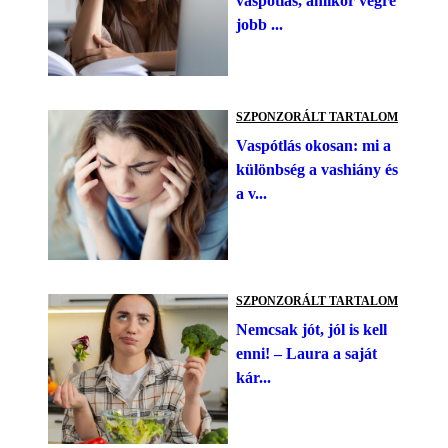
vaspótlás, amikor végre
jobb ...
SZPONZORÁLT TARTALOM
Vaspótlás okosan: mi a
különbség a vashiány és
a v...
SZPONZORÁLT TARTALOM
Nemcsak jót, jól is kell
enni! – Laura a saját
kár...