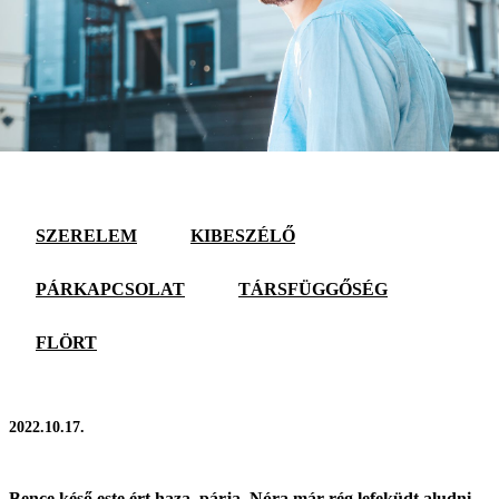
SZERELEM
KIBESZÉLŐ
PÁRKAPCSOLAT
TÁRSFÜGGŐSÉG
FLÖRT
2022.10.17.
Bence késő este ért haza, párja, Nóra már rég lefeküdt aludni.