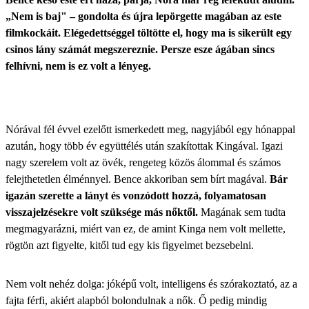
„Nem is baj" – gondolta és újra lepörgette magában az este
filmkockáit. Elégedettséggel töltötte el, hogy ma is sikerült egy
csinos lány számát megszereznie. Persze esze ágában sincs
felhívni, nem is ez volt a lényeg.
Nórával fél évvel ezelőtt ismerkedett meg, nagyjából egy hónappal
azután, hogy több év együttélés után szakítottak Kingával. Igazi
nagy szerelem volt az övék, rengeteg közös álommal és számos
felejthetetlen élménnyel. Bence akkoriban sem bírt magával.
Bár
igazán szerette a lányt és vonzódott hozzá, folyamatosan
visszajelzésekre volt szüksége más nőktől.
Magának sem tudta
megmagyarázni, miért van ez, de amint Kinga nem volt mellette,
rögtön azt figyelte, kitől tud egy kis figyelmet bezsebelni.
Nem volt nehéz dolga: jóképű volt, intelligens és szórakoztató, az a
fajta férfi, akiért alapból bolondulnak a nők. Ő pedig mindig