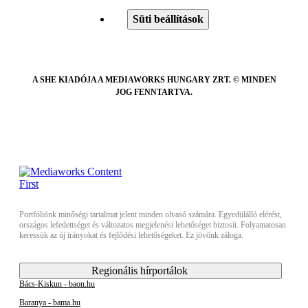
Süti beállítások
A SHE KIADÓJA A MEDIAWORKS HUNGARY ZRT. © MINDEN
JOG FENNTARTVA.
Portfóliónk minőségi tartalmat jelent minden olvasó számára. Egyedülálló elérést,
országos lefedettséget és változatos megjelenési lehetőséget biztosít. Folyamatosan
keressük az új irányokat és fejlődési lehetőségeket. Ez jövőnk záloga.
Regionális hírportálok
Bács-Kiskun - baon.hu
Baranya - bama.hu