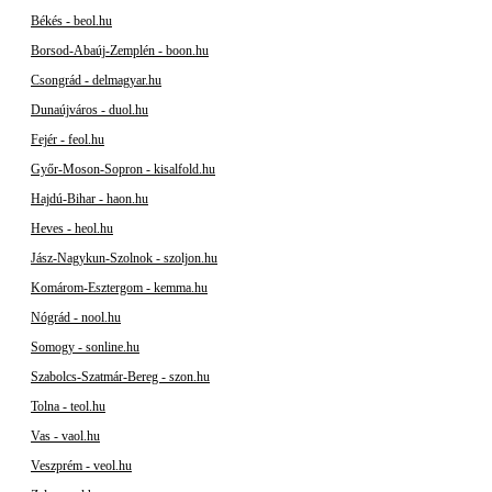
Békés - beol.hu
Borsod-Abaúj-Zemplén - boon.hu
Csongrád - delmagyar.hu
Dunaújváros - duol.hu
Fejér - feol.hu
Győr-Moson-Sopron - kisalfold.hu
Hajdú-Bihar - haon.hu
Heves - heol.hu
Jász-Nagykun-Szolnok - szoljon.hu
Komárom-Esztergom - kemma.hu
Nógrád - nool.hu
Somogy - sonline.hu
Szabolcs-Szatmár-Bereg - szon.hu
Tolna - teol.hu
Vas - vaol.hu
Veszprém - veol.hu