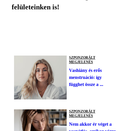
felületeinken is!
SZPONZORÁLT
MEGJELENÉS
Vashiány és erős
menstruáció: így
függhet össze a ...
SZPONZORÁLT
MEGJELENÉS
Nem akkor ér véget a