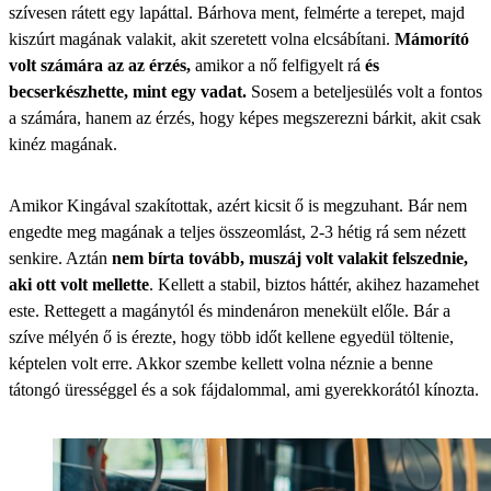
szívesen rátett egy lapáttal. Bárhova ment, felmérte a terepet, majd
kiszúrt magának valakit, akit szeretett volna elcsábítani.
Mámorító
volt számára az az érzés,
amikor a nő felfigyelt rá
és
becserkészhette, mint egy vadat.
Sosem a beteljesülés volt a fontos
a számára, hanem az érzés, hogy képes megszerezni bárkit, akit csak
kinéz magának.
Amikor Kingával szakítottak, azért kicsit ő is megzuhant. Bár nem
engedte meg magának a teljes összeomlást, 2-3 hétig rá sem nézett
senkire. Aztán
nem bírta tovább, muszáj volt valakit felszednie,
aki ott volt mellette
. Kellett a stabil, biztos háttér, akihez hazamehet
este. Rettegett a magánytól és mindenáron menekült előle. Bár a
szíve mélyén ő is érezte, hogy több időt kellene egyedül töltenie,
képtelen volt erre. Akkor szembe kellett volna néznie a benne
tátongó ürességgel és a sok fájdalommal, ami gyerekkorától kínozta.