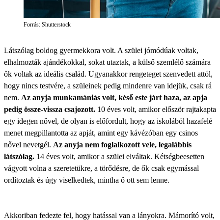
Forrás: Shutterstock
Látszólag boldog gyermekkora volt. A szülei jómódúak voltak,
elhalmozták ajándékokkal, sokat utaztak, a külső szemlélő számára
ők voltak az ideális család. Ugyanakkor rengeteget szenvedett attól,
hogy nincs testvére, a szüleinek pedig mindenre van idejük, csak rá
nem.
Az anyja munkamániás volt, késő este járt haza, az apja
pedig össze-vissza csajozott.
10 éves volt, amikor először rajtakapta
egy idegen nővel, de olyan is előfordult, hogy az iskolából hazafelé
menet megpillantotta az apját, amint egy kávézóban egy csinos
nővel nevetgél.
Az anyja nem foglalkozott vele, legalábbis
látszólag.
14 éves volt, amikor a szülei elváltak. Kétségbeesetten
vágyott volna a szeretetükre, a törődésre, de ők csak egymással
ordítoztak és úgy viselkedtek, mintha ő ott sem lenne.
Akkoriban fedezte fel, hogy hatással van a lányokra. Mámorító volt,