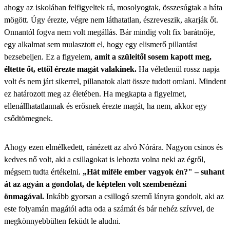
ahogy az iskolában felfigyeltek rá, mosolyogtak, összesúgtak a háta
mögött. Úgy érezte, végre nem láthatatlan, észreveszik, akarják őt.
Onnantól fogva nem volt megállás. Bár mindig volt fix barátnője,
egy alkalmat sem mulasztott el, hogy egy elismerő pillantást
bezsebeljen. Ez
a figyelem,
amit a szüleitől sosem kapott meg,
éltette őt, ettől érezte magát valakinek.
Ha véletlenül rossz napja
volt és nem járt sikerrel, pillanatok alatt össze tudott omlani. Mindent
ez határozott meg az életében. Ha megkapta a figyelmet,
ellenállhatatlannak és erősnek érezte magát, ha nem, akkor egy
csődtömegnek.
Ahogy ezen elmélkedett, ránézett az alvó Nórára. Nagyon csinos és
kedves nő volt, aki a csillagokat is lehozta volna neki az égről,
mégsem tudta értékelni.
„Hát miféle ember vagyok én?" – suhant
át az agyán a gondolat, de képtelen volt szembenézni
önmagával.
Inkább gyorsan a csillogó szemű lányra gondolt, aki az
este folyamán magától adta oda a számát és bár nehéz szívvel, de
megkönnyebbülten feküdt le aludni.