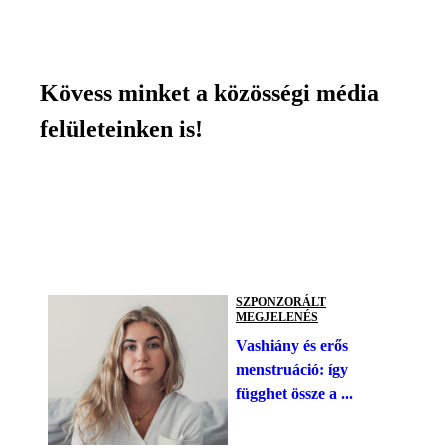
Kövess minket a közösségi média
felületeinken is!
SZPONZORÁLT
MEGJELENÉS
Vashiány és erős
menstruáció: így
függhet össze a ...