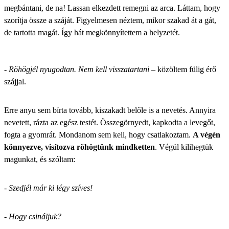
megbántani, de na! Lassan elkezdett remegni az arca. Láttam, hogy
szorítja össze a száját. Figyelmesen néztem, mikor szakad át a gát,
de tartotta magát. Így hát megkönnyítettem a helyzetét.
- Röhögjél nyugodtan. Nem kell visszatartani
– közöltem fülig érő
szájjal.
Erre anyu sem bírta tovább, kiszakadt belőle is a nevetés. Annyira
nevetett, rázta az egész testét. Összegörnyedt, kapkodta a levegőt,
fogta a gyomrát. Mondanom sem kell, hogy csatlakoztam.
A végén
könnyezve, visítozva röhögtünk mindketten
. Végül kilihegtük
magunkat, és szóltam:
- Szedjél már ki légy szíves!
- Hogy csináljuk?