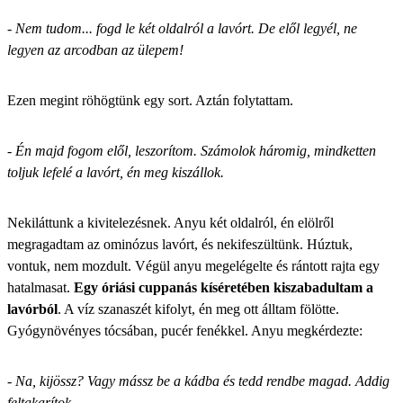
- Nem tudom... fogd le két oldalról a lavórt. De elől legyél, ne
legyen az arcodban az ülepem!
Ezen megint röhögtünk egy sort. Aztán folytattam.
-
Én majd fogom elől, leszorítom. Számolok háromig, mindketten
toljuk lefelé a lavórt, én meg kiszállok.
Nekiláttunk a kivitelezésnek. Anyu két oldalról, én elölről
megragadtam az ominózus lavórt, és nekifeszültünk. Húztuk,
vontuk, nem mozdult. Végül anyu megelégelte és rántott rajta egy
hatalmasat.
Egy óriási cuppanás kíséretében kiszabadultam a
lavórból
. A víz szanaszét kifolyt, én meg ott álltam fölötte.
Gyógynövényes tócsában, pucér fenékkel. Anyu megkérdezte:
- Na, kijössz? Vagy mássz be a kádba és tedd rendbe magad. Addig
feltakarítok.