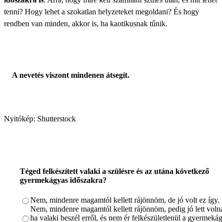
tenni? Hogy lehet a szokatlan helyzeteket megoldani? És hogy
rendben van minden, akkor is, ha kaotikusnak tűnik.
A nevetés viszont mindenen átsegít.
Nyitókép: Shutterstock
Téged felkészített valaki a szülésre és az utána következő
gyermekágyas időszakra?
Nem, mindenre magamtól kellett rájönnöm, de jó volt ez így.
Nem, mindenre magamtól kellett rájönnöm, pedig jó lett voln
ha valaki beszél erről, és nem ér felkészületlenül a gyermeká