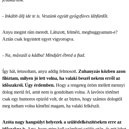
- Inkább állj ide te is. Veszünk együtt gyógyfüves lábfürdőt.
Anyu megint rám meredt. Látszott, felméri, megbuggyantam-e?
Aztán csak legyintett egyet vigyorogva.
- Na, másszál a kádba! Mindjárt ébred a fiad.
Így hát, letusoltam, anyu addig felmosott.
Zuhanyzás közben azon
filóztam, milyen jó lett volna, ha valaki beszél nekem erről az
időszakról. Úgy érdemben.
Hogy
a rengeteg öröm mellett mennyi
dolog merül fel
, amit nem is gondoltam volna. A lavóros történet
csak egy humoros epizód volt, de az biztos, hogy számos dologtól
meg tudtam volna kímélni magam, ha valaki felkészít.
Azóta nagy hangsúlyt helyezek a szülésfelkészítéseken erre az
időszakra is
. Arra, hogy mire kell számítani szülés után, és mit lehet