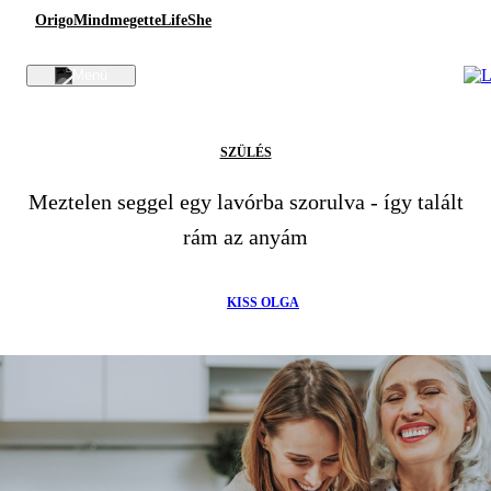
Origo
Mindmegette
Life
She
SZÜLÉS
Meztelen seggel egy lavórba szorulva - így talált
rám az anyám
KISS OLGA