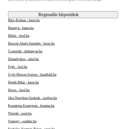
Regionális hírportálok
Bács-Kiskun - baon.hu
Baranya - bama.hu
Békés - beol.hu
Borsod-Abaúj-Zemplén - boon.hu
Csongrád - delmagyar.hu
Dunaújváros - duol.hu
Fejér - feol.hu
Győr-Moson-Sopron - kisalfold.hu
Hajdú-Bihar - haon.hu
Heves - heol.hu
Jász-Nagykun-Szolnok - szoljon.hu
Komárom-Esztergom - kemma.hu
Nógrád - nool.hu
Somogy - sonline.hu