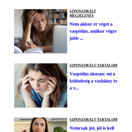
SZPONZORÁLT
MEGJELENÉS
Nem akkor ér véget a
vaspótlás, amikor végre
jobb ...
SZPONZORÁLT TARTALOM
Vaspótlás okosan: mi a
különbség a vashiány és
a v...
SZPONZORÁLT TARTALOM
Nemcsak jót, jól is kell