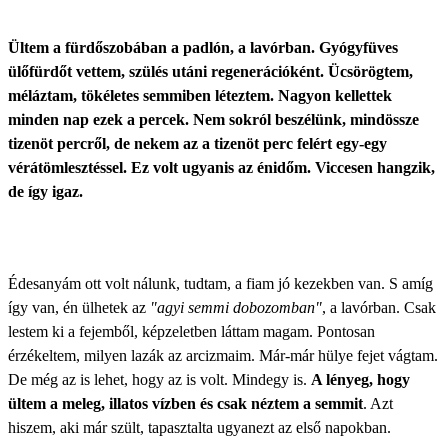
Ültem a fürdőszobában a padlón, a lavórban. Gyógyfüves
ülőfürdőt vettem, szülés utáni regenerációként. Ücsörögtem,
méláztam, tökéletes semmiben léteztem. Nagyon kellettek
minden nap ezek a percek. Nem sokról beszélünk, mindössze
tizenöt percről, de nekem az a tizenöt perc felért egy-egy
vérátömlesztéssel. Ez volt ugyanis az énidőm. Viccesen hangzik,
de így igaz.
Édesanyám ott volt nálunk, tudtam,
a fiam jó kezekben van
. S amíg
így van, én ülhetek az
"agyi semmi dobozomban"
, a lavórban. Csak
lestem ki a fejemből, képzeletben láttam magam. Pontosan
érzékeltem, milyen lazák az arcizmaim. Már-már hülye fejet vágtam.
De még az is lehet, hogy az is volt. Mindegy is.
A lényeg, hogy
ültem a meleg, illatos vízben és csak néztem a semmit
. Azt
hiszem, aki már szült, tapasztalta ugyanezt az első napokban.