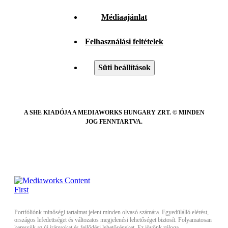
Médiaajánlat
Felhasználási feltételek
Süti beállítások
A SHE KIADÓJA A MEDIAWORKS HUNGARY ZRT. © MINDEN
JOG FENNTARTVA.
Portfóliónk minőségi tartalmat jelent minden olvasó számára. Egyedülálló elérést,
országos lefedettséget és változatos megjelenési lehetőséget biztosít. Folyamatosan
keressük az új irányokat és fejlődési lehetőségeket. Ez jövőnk záloga.