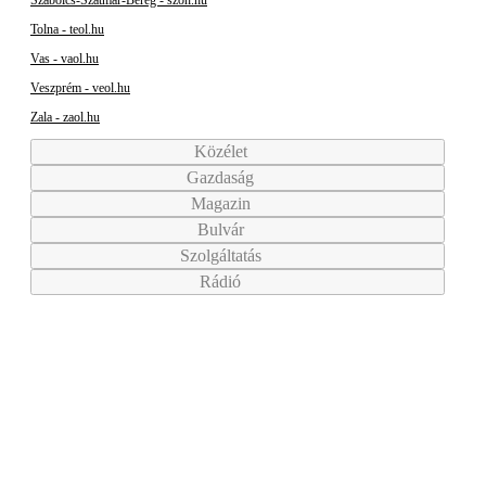
Szabolcs-Szatmár-Bereg - szon.hu
Tolna - teol.hu
Vas - vaol.hu
Veszprém - veol.hu
Zala - zaol.hu
Közélet
Gazdaság
Magazin
Bulvár
Szolgáltatás
Rádió