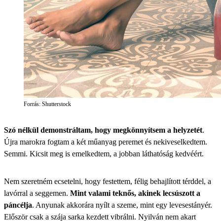
Forrás: Shutterstock
Szó nélkül demonstráltam, hogy megkönnyítsem a helyzetét
.
Újra marokra fogtam a két műanyag peremet és nekiveselkedtem.
Semmi. Kicsit meg is emelkedtem, a jobban láthatóság kedvéért.
Nem szeretném ecsetelni, hogy festettem, félig behajlított térddel, a
lavórral a seggemen.
Mint valami teknős, akinek lecsúszott a
páncélja
. Anyunak akkorára nyílt a szeme, mint egy levesestányér.
Először csak a szája sarka kezdett vibrálni. Nyilván nem akart