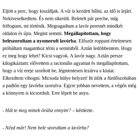
Eljött a perc, hogy kiszálljak. A víz is kezdett hűlni, az idő is lejárt.
Nekiveselkedtem. És nem sikerült. Beletelt pár percbe, míg
felfogtam, mi történik. Megragadtam a lavór peremét mindkét
oldalon és újra. Megint semmi.
Megállapítottam, hogy
beleszorultam a nyomorult lavórba
. Először roppant értelmesen
próbáltam magamhoz térni a semmiből. Aztán ledöbbentem. Hogy
ez meg hogy lehet? Kicsi vagyok. A lavór nagy. Aztán persze
kilogikáztam: elővettem a racionális agyamat és megállapítottam,
hogy a víz ereje szorított be, légmentesen lezárva a kiutat.
Elkezdtem vihogni. Micsoda hülye helyzet! Itt ülök a fürdőszobában
a padlón egy lavórba szorulva. Egyre jobban nevettem, a végén még
a könnyem is kicsordult. Erre lépett be anyu.
- Hát te meg minek örülsz ennyire?
– kérdezte.
- Nézd már! Nem bele szorultam a lavórba?