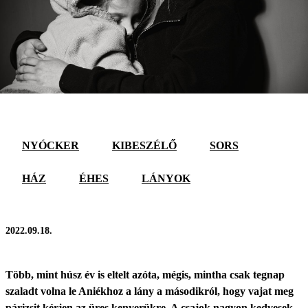
NYÓCKER
KIBESZÉLŐ
SORS
HÁZ
ÉHES
LÁNYOK
2022.09.18.
Több, mint húsz év is eltelt azóta, mégis, mintha csak tegnap
szaladt volna le Aniékhoz a lány a másodikról, hogy vajat meg
párizsit kérjen az üres kenyerükre. A csajok nagyon kedvesek