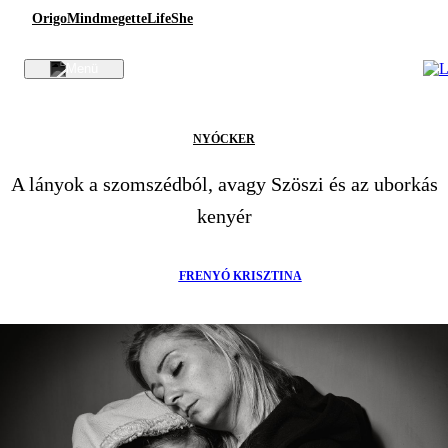
Origo
Mindmegette
Life
She
NYÓCKER
A lányok a szomszédból, avagy Szöszi és az uborkás
kenyér
FRENYÓ KRISZTINA