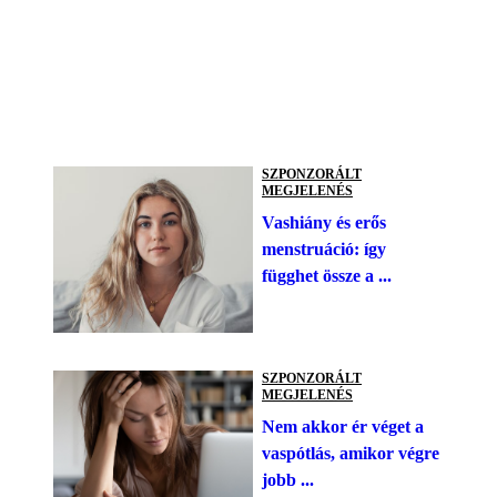
SZPONZORÁLT
MEGJELENÉS
Vashiány és erős
menstruáció: így
függhet össze a ...
SZPONZORÁLT
MEGJELENÉS
Nem akkor ér véget a
vaspótlás, amikor végre
jobb ...