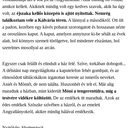
amikor kellett. Akiknek mindig volt egy kedves szavuk, akik ha úgy
volt, az
éjszaka kellős közepén is ajtót nyitottak. Nemrég
találkoztam vele a Kálvária téren.
A lánnyal a másodikról. Ott ült
a padon, kezében egy kávés poharat szorongatott és hosszasan nézte
az oroszlános kaput. A kaput, amelyen annyiszor ki-be sétált az évek
alatt, hol könnyes szemeit törölgetve, hol mindenre elszántan, hol
szerelmes mosollyal az arcán.
Egyszer csak felállt és elindult a ház felé. Szíve, torkában dobogott...
A délutáni nap megvilágította a kaputelefon fehér gombjait, és az
elmosódott táblácskákon izgatottan kereste az ismerős neveket.
Aniét és Móniét, de nem találta. Huszonhét év telt el. Már alig
maradtak a házban, mint kiderült
Móni a tengerentúlra, míg a
testvére vidékre költözött.
De az emlékek itt maradtak. Azok az
édes emlékek Szöszke szívében a házról, és az emeleti
Angyallányokról, akikre mindig hálával emlékezik.
Nyitókép: Shutterstock