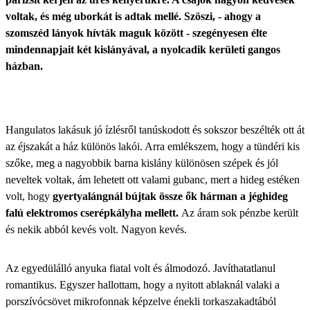
voltak, és még uborkát is adtak mellé. Szöszi, - ahogy a
szomszéd lányok hívták maguk között - szegényesen élte
mindennapjait két kislányával, a nyolcadik kerületi gangos
házban.
Hangulatos lakásuk jó ízlésről tanúskodott és sokszor beszélték ott át
az éjszakát a ház különös lakói. Arra emlékszem, hogy a tündéri kis
szőke, meg a nagyobbik barna kislány különösen szépek és jól
neveltek voltak, ám lehetett ott valami gubanc, mert a hideg estéken
volt, hogy
gyertyalángnál bújtak össze ők hárman a jéghideg
falú elektromos cserépkályha mellett.
Az áram sok pénzbe került
és nekik abból kevés volt. Nagyon kevés.
Az egyedülálló anyuka fiatal volt és álmodozó. Javíthatatlanul
romantikus. Egyszer hallottam, hogy a nyitott ablaknál valaki a
porszívócsövet mikrofonnak képzelve énekli torkaszakadtából