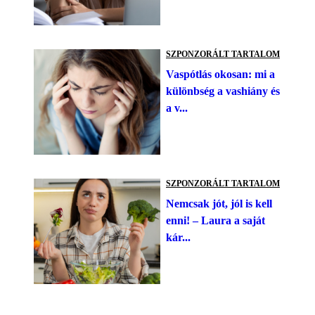
SZPONZORÁLT TARTALOM
Vaspótlás okosan: mi a
különbség a vashiány és
a v...
SZPONZORÁLT TARTALOM
Nemcsak jót, jól is kell
enni! – Laura a saját
kár...