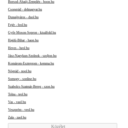
Borsod-Abaúj-Zemplén - boon.hu
Csongrád - delmagyar.hu
Dunaújváros - duol.hu
Fejér - feol.hu
Győr-Moson-Sopron - kisalfold.hu
Hajdú-Bihar - haon.hu
Heves - heol.hu
Jász-Nagykun-Szolnok - szoljon.hu
Komárom-Esztergom - kemma.hu
Nógrád - nool.hu
Somogy - sonline.hu
Szabolcs-Szatmár-Bereg - szon.hu
Tolna - teol.hu
Vas - vaol.hu
Veszprém - veol.hu
Zala - zaol.hu
Közélet