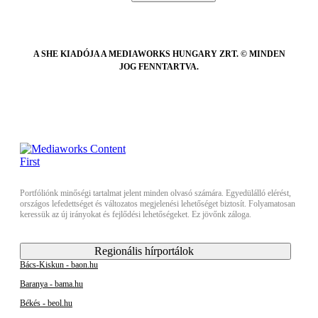
A SHE KIADÓJA A MEDIAWORKS HUNGARY ZRT. © MINDEN
JOG FENNTARTVA.
Portfóliónk minőségi tartalmat jelent minden olvasó számára. Egyedülálló elérést,
országos lefedettséget és változatos megjelenési lehetőséget biztosít. Folyamatosan
keressük az új irányokat és fejlődési lehetőségeket. Ez jövőnk záloga.
Regionális hírportálok
Bács-Kiskun - baon.hu
Baranya - bama.hu
Békés - beol.hu