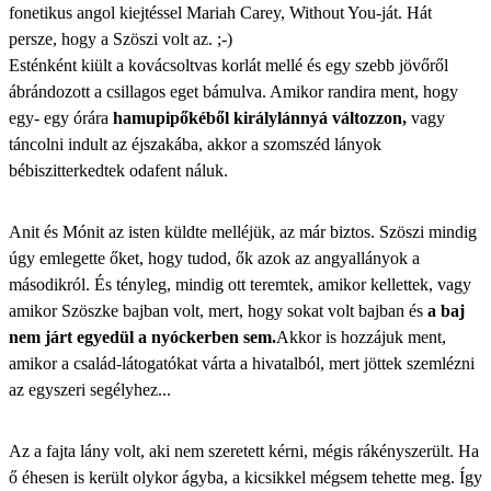
fonetikus angol kiejtéssel Mariah Carey, Without You-ját. Hát
persze, hogy a Szöszi volt az. ;-)
Esténként kiült a kovácsoltvas korlát mellé és egy szebb jövőről
ábrándozott a csillagos eget bámulva. Amikor randira ment, hogy
egy- egy órára
hamupipőkéből királylánnyá változzon,
vagy
táncolni indult az éjszakába, akkor a szomszéd lányok
bébiszitterkedtek odafent náluk.
Anit és Mónit az isten küldte melléjük, az már biztos. Szöszi mindig
úgy emlegette őket, hogy tudod, ők azok az angyallányok a
másodikról. És tényleg, mindig ott teremtek, amikor kellettek, vagy
amikor Szöszke bajban volt, mert, hogy sokat volt bajban és
a baj
nem járt egyedül a nyóckerben sem.
Akkor is hozzájuk ment,
amikor a család-látogatókat várta a hivatalból, mert jöttek szemlézni
az egyszeri segélyhez...
Az a fajta lány volt, aki nem szeretett kérni, mégis rákényszerült. Ha
ő éhesen is került olykor ágyba, a kicsikkel mégsem tehette meg. Így