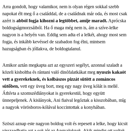
Arra gondolt, hogy valamikor, nem is olyan régen sokkal szebb
napokat élt meg ő a családdal, de a családnak már oda, és most csak
azért is
abból fogja kihozni a legtöbbet, amije maradt.
Aprócska
boldogságmorzsáiból. Ha ő maga még nem is, ám a szíve-lelke
nagyon is a helyén van. Eddig sem adta el a lelkét, ahogy most sem
fogja, és inkább kevéssel de szabadon fog élni, mintsem
hazugságban és jóllakva, de boldogtalanul.
Amikor aztán megkapta azt az egyszeri segélyt, azonnal szaladt a
közeli kisboltba és rántani való dinófalatkákat meg
nyuszis kakaót
vett a gyerekeknek, és kolbászos pizzát sütött a zománcos
sütőben,
vett egy üveg bort, meg egy nagy üveg kólát is mellé.
Áthívta a szomszédlányokat is gyerekestül, hogy együtt
ünnepeljenek. A kislányok, Ani fiaival legóztak a kisszobában, míg
a nagyok vörösboros-kólával koccintottak a konyhában.
Szöszi aznap este nagyon boldog volt és repesett a lelke, hogy kicsit
visszaadhatja azt a sok jót az Angyaloknak. Akik mindig ott voltak,