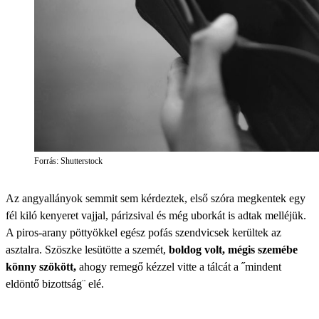
Forrás: Shutterstock
Az angyallányok semmit sem kérdeztek, első szóra megkentek egy
fél kiló kenyeret vajjal, párizsival és még uborkát is adtak melléjük.
A piros-arany pöttyökkel egész pofás szendvicsek kerültek az
asztalra. Szöszke lesütötte a szemét,
boldog volt, mégis szemébe
könny szökött,
ahogy remegő kézzel vitte a tálcát a ˝mindent
eldöntő bizottság¨ elé.