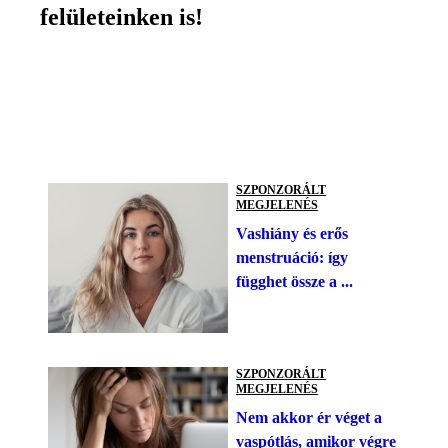
felületeinken is!
SZPONZORÁLT
MEGJELENÉS
Vashiány és erős
menstruáció: így
függhet össze a ...
SZPONZORÁLT
MEGJELENÉS
Nem akkor ér véget a
vaspótlás, amikor végre