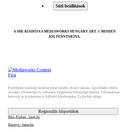
Süti beállítások
A SHE KIADÓJA A MEDIAWORKS HUNGARY ZRT. © MINDEN
JOG FENNTARTVA.
Portfóliónk minőségi tartalmat jelent minden olvasó számára. Egyedülálló elérést,
országos lefedettséget és változatos megjelenési lehetőséget biztosít. Folyamatosan
keressük az új irányokat és fejlődési lehetőségeket. Ez jövőnk záloga.
Regionális hírportálok
Bács-Kiskun - baon.hu
Baranya - bama.hu