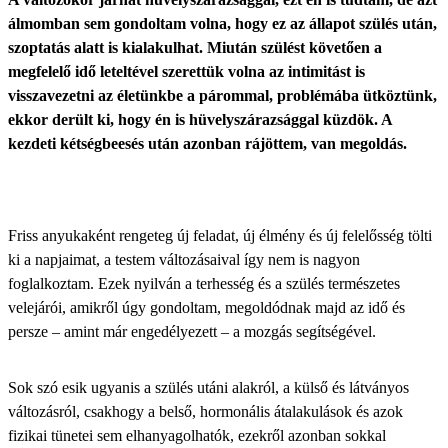
álmomban sem gondoltam volna, hogy ez az állapot szülés után,
szoptatás alatt is kialakulhat. Miután szülést követően a
megfelelő idő leteltével szerettük volna az intimitást is
visszavezetni az életünkbe a párommal, problémába ütköztünk,
ekkor derült ki, hogy én is hüvelyszárazsággal küzdök. A
kezdeti kétségbeesés után azonban rájöttem, van megoldás.
Friss anyukaként rengeteg új feladat, új élmény és új felelősség tölti
ki a napjaimat, a testem változásaival így nem is nagyon
foglalkoztam. Ezek nyilván a terhesség és a szülés természetes
velejárói, amikről úgy gondoltam, megoldódnak majd az idő és
persze – amint már engedélyezett – a mozgás segítségével.
Sok szó esik ugyanis a szülés utáni alakról, a külső és látványos
változásról, csakhogy a belső, hormonális átalakulások és azok
fizikai tünetei sem elhanyagolhatók, ezekről azonban sokkal