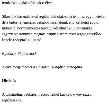
fertőzések kialakulásának esélyét.
Síkosítók használatával segíthetünk olajozottá tenni az együttléteket,
de a tartós regenerálás céljából használjunk egy-két hétig ápoló,
hidratáló, hormonmentes hüvelyi készítményt. Orvosunkkal
egyeztetve könnyen megtalálhatjuk a számunkra legmegfelelőbb
kezelést szoptatás alatt is!
Nyitókép: Shutterstock
A cikk megjelenését a Phytotec Hungária támogatta.
Hirdetés
A
Cikatridina
patikában recept nélkül kapható gyógyászati
segédeszköz.