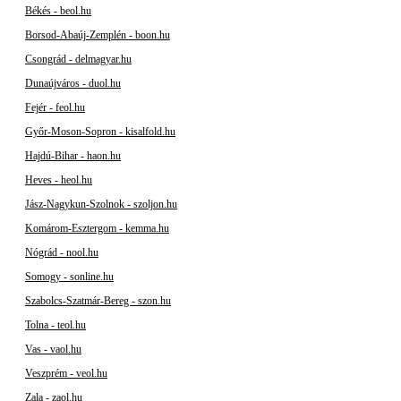
Békés - beol.hu
Borsod-Abaúj-Zemplén - boon.hu
Csongrád - delmagyar.hu
Dunaújváros - duol.hu
Fejér - feol.hu
Győr-Moson-Sopron - kisalfold.hu
Hajdú-Bihar - haon.hu
Heves - heol.hu
Jász-Nagykun-Szolnok - szoljon.hu
Komárom-Esztergom - kemma.hu
Nógrád - nool.hu
Somogy - sonline.hu
Szabolcs-Szatmár-Bereg - szon.hu
Tolna - teol.hu
Vas - vaol.hu
Veszprém - veol.hu
Zala - zaol.hu