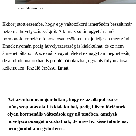
Forrás: Shutterstock
Ekkor jutott eszembe, hogy egy változókorú ismerősöm beszélt már
nekem a hüvelyszárazságról. A klimax során ugyebár a női
hormonok termelése fokozatosan csökken, majd teljesen megszűnik.
Ennek nyomán pedig hüvelyszárazság is kialakulhat, és ez nem
átmeneti állapot. A szexuális együttléteket ez nagyban megnehezíti,
de a mindennapokban is problémát okozhat, ugyanis folyamatosan
kellemetlen, feszülő érzéssel járhat.
Azt azonban nem gondoltam, hogy ez az állapot szülés
után, szoptatás alatt is kialakulhat, pedig bőven történnek
olyan hormonális változások egy nő testében, amelyek
hüvelyszárazságot okozhatnak, de mivel ez kissé tabutéma,
nem gondoltam egyből erre.