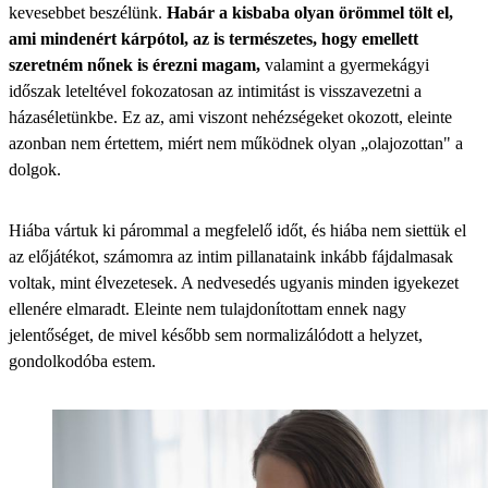
kevesebbet beszélünk.
Habár a kisbaba olyan örömmel tölt el,
ami mindenért kárpótol, az is természetes, hogy emellett
szeretném nőnek is érezni magam,
valamint a gyermekágyi
időszak leteltével fokozatosan az intimitást is visszavezetni a
házaséletünkbe. Ez az, ami viszont nehézségeket okozott, eleinte
azonban nem értettem, miért nem működnek olyan „olajozottan" a
dolgok.
Hiába vártuk ki párommal a megfelelő időt, és hiába nem siettük el
az előjátékot, számomra az intim pillanataink inkább fájdalmasak
voltak, mint élvezetesek. A nedvesedés ugyanis minden igyekezet
ellenére elmaradt. Eleinte nem tulajdonítottam ennek nagy
jelentőséget, de mivel később sem normalizálódott a helyzet,
gondolkodóba estem.