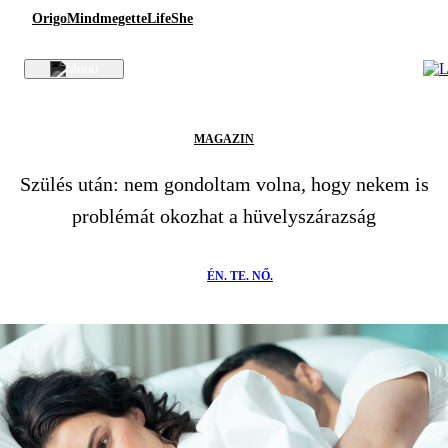
Origo
Mindmegette
Life
She
MAGAZIN
Szülés után: nem gondoltam volna, hogy nekem is
problémát okozhat a hüvelyszárazság
ÉN. TE. NŐ.