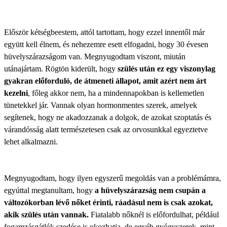
Először kétségbeestem, attól tartottam, hogy ezzel innentől már
együtt kell élnem, és nehezemre esett elfogadni, hogy 30 évesen
hüvelyszárazságom van. Megnyugodtam viszont, miután
utánajártam. Rögtön kiderült, hogy
szülés után ez egy viszonylag
gyakran előforduló, de átmeneti állapot, amit azért nem árt
kezelni
, főleg akkor nem, ha a mindennapokban is kellemetlen
tünetekkel jár. Vannak olyan hormonmentes szerek, amelyek
segítenek, hogy ne akadozzanak a dolgok, de azokat szoptatás és
várandósság alatt természetesen csak az orvosunkkal egyeztetve
lehet alkalmazni.
Megnyugodtam, hogy ilyen egyszerű megoldás van a problémámra,
egyúttal megtanultam, hogy
a hüvelyszárazság nem csupán a
változókorban lévő nőket érinti, ráadásul nem is csak azokat,
akik szülés után vannak.
Fiatalabb nőknél is előfordulhat, például
fogamzásgátlók szedése is okozhatja, de egyéb gyógyszerek, mint