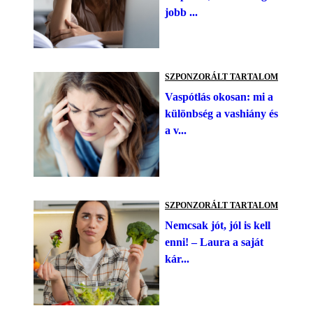
jobb ...
SZPONZORÁLT TARTALOM
Vaspótlás okosan: mi a
különbség a vashiány és
a v...
SZPONZORÁLT TARTALOM
Nemcsak jót, jól is kell
enni! – Laura a saját
kár...