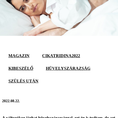
MAGAZIN
CIKATRIDINA2022
KIBESZÉLŐ
HÜVELYSZÁRAZSÁG
SZÜLÉS UTÁN
2022.08.22.
A változókor járhat hüvelyszárazsággal, ezt én is tudtam, de azt