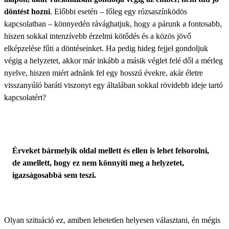
döntést hozni
. Előbbi esetén – főleg egy rózsaszínködös
kapcsolatban – könnyedén rávághatjuk, hogy a párunk a fontosabb,
hiszen sokkal intenzívebb érzelmi kötődés és a közös jövő
elképzelése fűti a döntéseinket. Ha pedig hideg fejjel gondoljuk
végig a helyzetet, akkor már inkább a másik véglet felé dől a mérleg
nyelve, hiszen miért adnánk fel egy hosszú évekre, akár életre
visszanyúló baráti viszonyt egy általában sokkal rövidebb ideje tartó
kapcsolatért?
Érveket bármelyik oldal mellett és ellen is lehet felsorolni,
de amellett, hogy ez nem könnyíti meg a helyzetet,
igazságosabbá sem teszi.
Olyan szituáció ez, amiben lehetetlen helyesen választani, én mégis