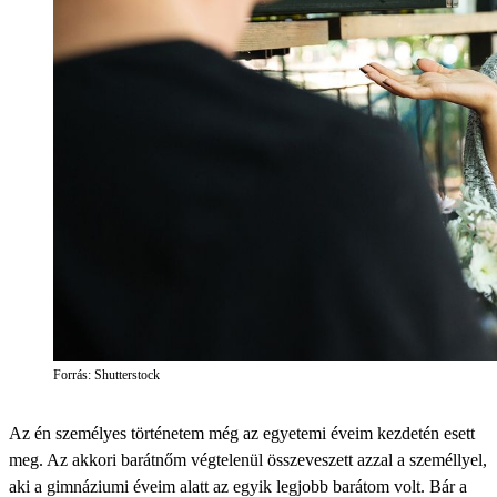
Forrás: Shutterstock
Az én személyes történetem még az egyetemi éveim kezdetén esett
meg. Az akkori barátnőm végtelenül összeveszett azzal a személlyel,
aki a gimnáziumi éveim alatt az egyik legjobb barátom volt. Bár a