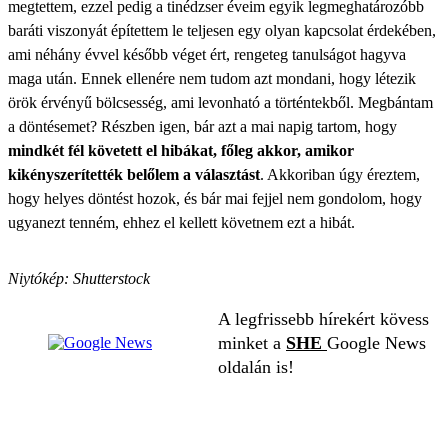
megtettem, ezzel pedig a tinédzser éveim egyik legmeghatározóbb
baráti viszonyát építettem le teljesen egy olyan kapcsolat érdekében,
ami néhány évvel később véget ért, rengeteg tanulságot hagyva
maga után. Ennek ellenére nem tudom azt mondani, hogy létezik
örök érvényű bölcsesség, ami levonható a történtekből. Megbántam
a döntésemet? Részben igen, bár azt a mai napig tartom, hogy
mindkét fél követett el hibákat, főleg akkor, amikor
kikényszerítették belőlem a választást
. Akkoriban úgy éreztem,
hogy helyes döntést hozok, és bár mai fejjel nem gondolom, hogy
ugyanezt tenném, ehhez el kellett követnem ezt a hibát.
Niytókép: Shutterstock
A legfrissebb hírekért kövess
minket a
SHE
Google News
oldalán is!