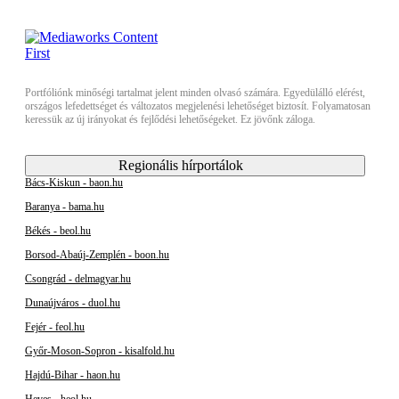
Portfóliónk minőségi tartalmat jelent minden olvasó számára. Egyedülálló elérést,
országos lefedettséget és változatos megjelenési lehetőséget biztosít. Folyamatosan
keressük az új irányokat és fejlődési lehetőségeket. Ez jövőnk záloga.
Regionális hírportálok
Bács-Kiskun - baon.hu
Baranya - bama.hu
Békés - beol.hu
Borsod-Abaúj-Zemplén - boon.hu
Csongrád - delmagyar.hu
Dunaújváros - duol.hu
Fejér - feol.hu
Győr-Moson-Sopron - kisalfold.hu
Hajdú-Bihar - haon.hu
Heves - heol.hu