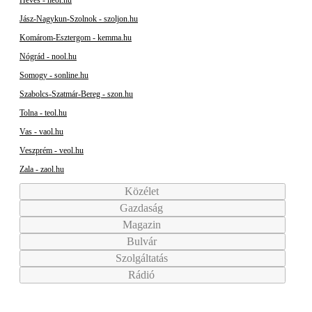
Jász-Nagykun-Szolnok - szoljon.hu
Komárom-Esztergom - kemma.hu
Nógrád - nool.hu
Somogy - sonline.hu
Szabolcs-Szatmár-Bereg - szon.hu
Tolna - teol.hu
Vas - vaol.hu
Veszprém - veol.hu
Zala - zaol.hu
Közélet
Gazdaság
Magazin
Bulvár
Szolgáltatás
Rádió