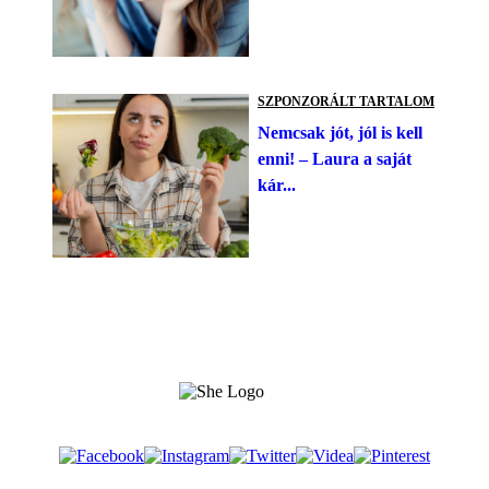
SZPONZORÁLT TARTALOM
Nemcsak jót, jól is kell
enni! – Laura a saját
kár...