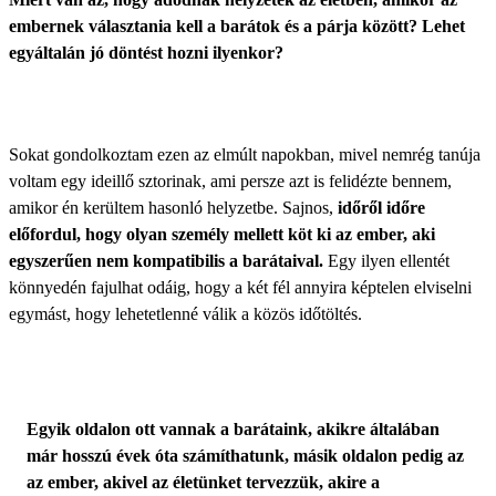
embernek választania kell a barátok és a párja között? Lehet
egyáltalán jó döntést hozni ilyenkor?
Sokat gondolkoztam ezen az elmúlt napokban, mivel nemrég tanúja
voltam egy ideillő sztorinak, ami persze azt is felidézte bennem,
amikor én kerültem hasonló helyzetbe. Sajnos,
időről időre
előfordul, hogy olyan személy mellett köt ki az ember, aki
egyszerűen nem kompatibilis a barátaival.
Egy ilyen ellentét
könnyedén fajulhat odáig, hogy a két fél annyira képtelen elviselni
egymást, hogy lehetetlenné válik a közös időtöltés.
Egyik oldalon ott vannak a barátaink, akikre általában
már hosszú évek óta számíthatunk, másik oldalon pedig az
az ember, akivel az életünket tervezzük, akire a