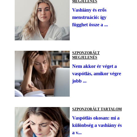
MEGJELENÉS
Vashiány és erős
menstruáció: így
függhet össze a ...
SZPONZORÁLT
MEGJELENÉS
Nem akkor ér véget a
vaspótlás, amikor végre
jobb ...
SZPONZORÁLT TARTALOM
Vaspótlás okosan: mi a
különbség a vashiány és
a v...