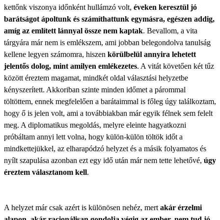
kettőnk viszonya időnként hullámzó volt,
éveken keresztül jó
barátságot ápoltunk és számíthattunk egymásra, egészen addig,
amíg az említett lánnyal össze nem kaptak
. Bevallom, a vita
tárgyára már nem is emlékszem, ami jobban belegondolva tanulság
kellene legyen számomra, hiszen
körülbelül annyira lehetett
jelentős dolog, mint amilyen emlékezetes
. A vitát követően két tűz
között éreztem magamat, mindkét oldal választási helyzetbe
kényszerített. Akkoriban szinte minden időmet a párommal
töltöttem, ennek megfelelően a barátaimmal is főleg úgy találkoztam,
hogy ő is jelen volt, ami a továbbiakban már egyik félnek sem felelt
meg. A diplomatikus megoldás, melyre eleinte hagyatkozni
próbáltam annyi lett volna, hogy külön-külön töltök időt a
mindkettejükkel, az elharapódzó helyzet és a másik folyamatos és
nyílt szapulása azonban ezt egy idő után már nem tette lehetővé,
úgy
éreztem választanom kell
.
A helyzet már csak azért is különösen nehéz, mert
akár érzelmi
alapon, akár racionálisan gondolja végig az ember, nem tud jó