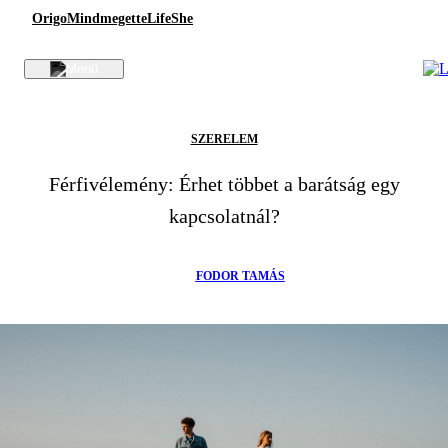
Origo
Mindmegette
Life
She
SZERELEM
Férfivélemény: Érhet többet a barátság egy
kapcsolatnál?
FODOR TAMÁS