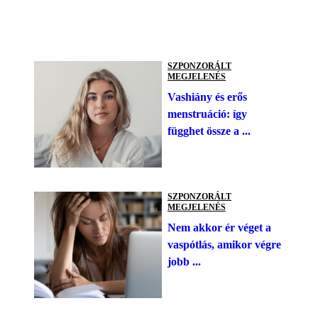
SZPONZORÁLT
MEGJELENÉS
Vashiány és erős
menstruáció: így
függhet össze a ...
SZPONZORÁLT
MEGJELENÉS
Nem akkor ér véget a
vaspótlás, amikor végre
jobb ...