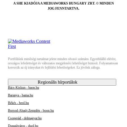
A SHE KIADÓJA A MEDIAWORKS HUNGARY ZRT. © MINDEN
JOG FENNTARTVA.
Portfóliónk minőségi tartalmat jelent minden olvasó számára. Egyedülálló elérést,
országos lefedettséget és változatos megjelenési lehetőséget biztosít. Folyamatosan
keressük az új irányokat és fejlődési lehetőségeket. Ez jövőnk záloga.
Regionális hírportálok
Bács-Kiskun - baon.hu
Baranya - bama.hu
Békés - beol.hu
Borsod-Abaúj-Zemplén - boon.hu
Csongrád - delmagyar.hu
Dunaújváros - duol.hu