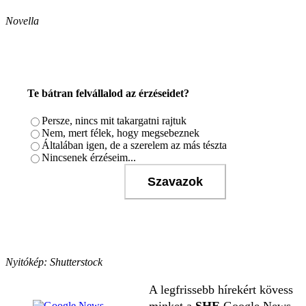
Novella
Te bátran felvállalod az érzéseidet?
Persze, nincs mit takargatni rajtuk
Nem, mert félek, hogy megsebeznek
Általában igen, de a szerelem az más tészta
Nincsenek érzéseim...
Szavazok
Nyitókép: Shutterstock
A legfrissebb hírekért kövess
minket a
SHE
Google News