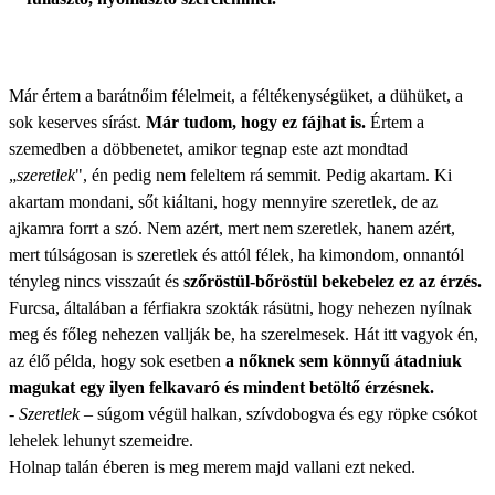
Már értem a barátnőim félelmeit, a féltékenységüket, a dühüket, a
sok keserves sírást.
Már tudom, hogy ez fájhat is.
Értem a
szemedben a döbbenetet, amikor tegnap este azt mondtad
„
szeretlek
", én pedig nem feleltem rá semmit. Pedig akartam. Ki
akartam mondani, sőt kiáltani, hogy mennyire szeretlek, de az
ajkamra forrt a szó. Nem azért, mert nem szeretlek, hanem azért,
mert túlságosan is szeretlek és attól félek, ha kimondom, onnantól
tényleg nincs visszaút és
szőröstül-bőröstül bekebelez ez az érzés.
Furcsa, általában a férfiakra szokták rásütni, hogy nehezen nyílnak
meg és főleg nehezen vallják be, ha szerelmesek. Hát itt vagyok én,
az élő példa, hogy sok esetben
a nőknek sem könnyű átadniuk
magukat egy ilyen felkavaró és mindent betöltő érzésnek.
-
Szeretlek
– súgom végül halkan, szívdobogva és egy röpke csókot
lehelek lehunyt szemeidre.
Holnap talán éberen is meg merem majd vallani ezt neked.