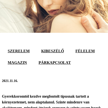
SZERELEM
KIBESZÉLŐ
FÉLELEM
MAGAZIN
PÁRKAPCSOLAT
2021.11.16.
Gyerekkoromtól kezdve megfontolt típusnak tartott a
környezetemet, nem alaptalanul. Szinte mindenre van
akciótervem, mindent átrágok ezerszer és szinte sosem hozok