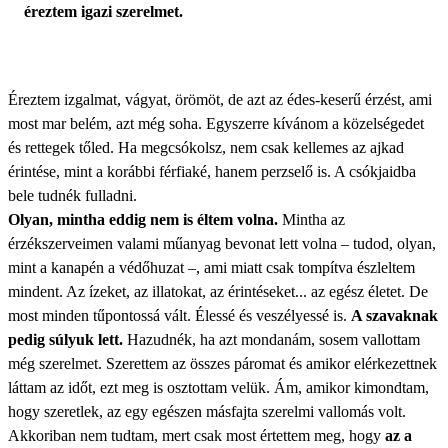
éreztem igazi szerelmet.
Éreztem izgalmat, vágyat, örömöt, de azt az édes-keserű érzést, ami
most mar belém, azt még soha. Egyszerre kívánom a közelségedet
és rettegek tőled. Ha megcsókolsz, nem csak kellemes az ajkad
érintése, mint a korábbi férfiaké, hanem perzselő is. A csókjaidba
bele tudnék fulladni.
Olyan, mintha eddig nem is éltem volna.
Mintha az
érzékszerveimen valami műanyag bevonat lett volna – tudod, olyan,
mint a kanapén a védőhuzat –, ami miatt csak tompítva észleltem
mindent. Az ízeket, az illatokat, az érintéseket... az egész életet. De
most minden tűpontossá vált. Élessé és veszélyessé is.
A szavaknak
pedig súlyuk lett.
Hazudnék, ha azt mondanám, sosem vallottam
még szerelmet. Szerettem az összes páromat és amikor elérkezettnek
láttam az időt, ezt meg is osztottam velük. Ám, amikor kimondtam,
hogy szeretlek, az egy egészen másfajta szerelmi vallomás volt.
Akkoriban nem tudtam, mert csak most értettem meg, hogy
az a