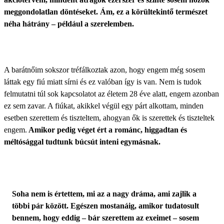
meggondolatlan döntéseket. Ám, ez a körültekintő természet
néha hátrány – például a szerelemben.
A barátnőim sokszor tréfálkoztak azon, hogy engem még sosem
láttak egy fiú miatt sírni és ez valóban így is van. Nem is tudok
felmutatni túl sok kapcsolatot az életem 28 éve alatt, engem azonban
ez sem zavar. A fiúkat, akikkel végül egy párt alkottam, minden
esetben szerettem és tiszteltem, ahogyan ők is szerettek és tiszteltek
engem.
Amikor pedig véget ért a románc, higgadtan és
méltósággal tudtunk búcsút inteni egymásnak.
Soha nem is értettem, mi az a nagy dráma, ami zajlik a
többi pár között. Egészen mostanáig, amikor tudatosult
bennem, hogy eddig – bár szerettem az exeimet – sosem