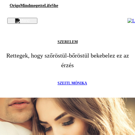
Origo
Mindmegette
Life
She
SZERELEM
Rettegek, hogy szőröstül-bőröstül bekebelez ez az
érzés
SZEITL MÓNIKA