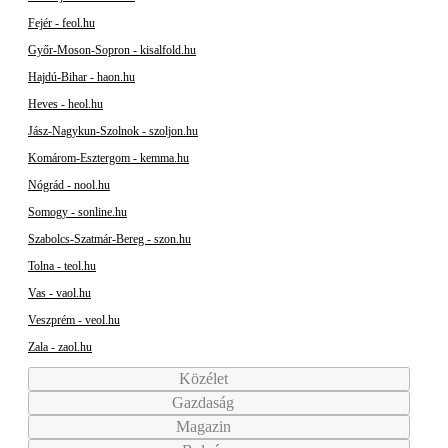
Fejér - feol.hu
Győr-Moson-Sopron - kisalfold.hu
Hajdú-Bihar - haon.hu
Heves - heol.hu
Jász-Nagykun-Szolnok - szoljon.hu
Komárom-Esztergom - kemma.hu
Nógrád - nool.hu
Somogy - sonline.hu
Szabolcs-Szatmár-Bereg - szon.hu
Tolna - teol.hu
Vas - vaol.hu
Veszprém - veol.hu
Zala - zaol.hu
Közélet
Gazdaság
Magazin