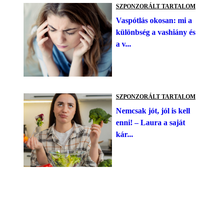
SZPONZORÁLT TARTALOM
Vaspótlás okosan: mi a
különbség a vashiány és
a v...
SZPONZORÁLT TARTALOM
Nemcsak jót, jól is kell
enni! – Laura a saját
kár...