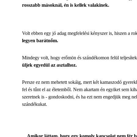
rosszabb másoknál, én is kellek valakinek.
Volt ebben egy jó adag megfelelési kényszer is, hiszen a r
legyen barátnőm.
Mindegy volt, hogy erőmön és szándékomon felül teljesítek,
üljek egyedül az asztalhoz.
Persze ez nem mehetett sokáig, mert két kamaszodó gyerekke
fel és tűnt el az életemből. Nem akartam én egyiket sem kih
szeretnek is - gondoskodni, és ha ezt nem engedjük meg ne
szándékukat.
Amikor láttam, hogy egy komoly kapcsolat nem fér b