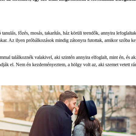
 tanulás, főzés, mosás, takarítás, ház körüli teendők, annyira lefoglalt
ar. Az ilyen próbálkozások mindig zátonyra futottak, amikor szóba kerü
ommal találkoznék valakivel, aki szintén annyira elfoglalt, mint én, és
fogadják el. Nem én kezdeményeztem, a hölgy volt az, aki szemet vetett r