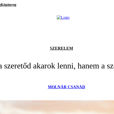
g
Köpönyeg
SZERELEM
 szeretőd akarok lenni, hanem a s
MOLNÁR CSANÁD