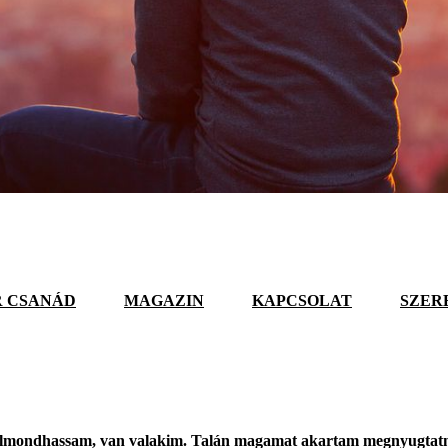
 CSANÁD
MAGAZIN
KAPCSOLAT
SZER
elmondhassam, van valakim. Talán magamat akartam megnyugtatni, 