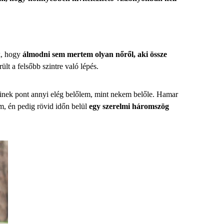
ak, hogy
álmodni sem mertem olyan nőről, aki össze
lt a felsőbb szintre való lépés.
 akinek pont annyi elég belőlem, mint nekem belőle. Hamar
ám, én pedig rövid időn belül
egy szerelmi háromszög