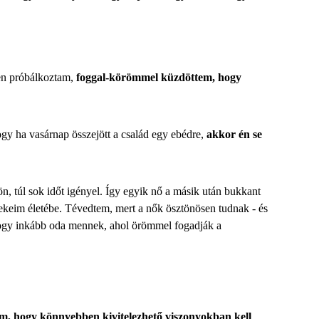
sen próbálkoztam,
foggal-körömmel küzdöttem, hogy
ogy ha vasárnap összejött a család egy ebédre,
akkor én se
, túl sok időt igényel. Így egyik nő a másik után bukkant
erekeim életébe. Tévedtem, mert a nők ösztönösen tudnak - és
ogy inkább oda mennek, ahol örömmel fogadják a
m, hogy könnyebben kivitelezhető viszonyokban kell