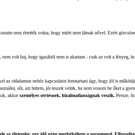
okonaim nem értették volna, hogy miért nem látnak nővel. Ezért görcsö
 nem volt baj, hogy igazából nem is akartam - csak az volt a lényeg, h
l az oldalamon nehéz kapcsolatot fenntartani úgy, hogy jól is működjön
asználni, sőt, azt hittem, jót teszek velük, ha nem vonom be őket a gy
kik, akkor
személyes sértésnek, bizalmatlanságnak veszik.
Persze, h
ele az életembe, egy idő után megbékéltem a sorsommal. Elfogadta