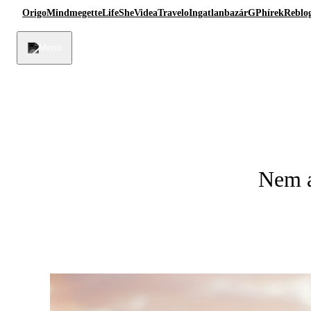
Origo
Mindmegette
Life
She
Videa
Travelo
Ingatlanbazár
GPhírek
Reblo
Nem a