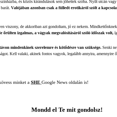
 színházba, és közös kirándulások sem jöhettek szóba. Nyílt utcán vagy
 barát.
Valójában azonban csak a fülledt erotikáról szólt a kapcsol
lyen viszony, de akkoriban azt gondoltam, jó ez nekem. Mindkettőnknek 
e őrülten izgalmas, a vágyak megvalósításáról szóló időszak volt,
íg
távon mindenkinek szerelemre és kötődésre van szüksége.
Senki nem
got. Kell valaki, akinek fontos vagyok, legalább annyira, amennyire ő
 kövess minket a
SHE
Google News oldalán is!
Mondd el Te mit gondolsz!