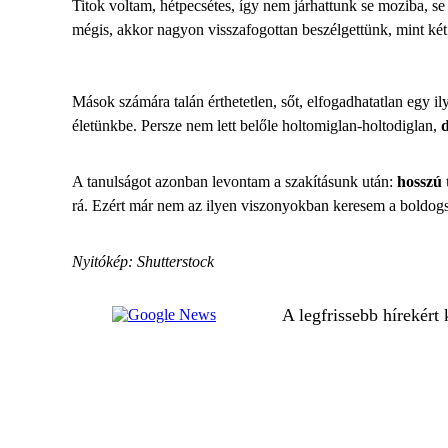
Titok voltam, hétpecsétes, így nem járhattunk se moziba, se
mégis, akkor nagyon visszafogottan beszélgettünk, mint két
Mások számára talán érthetetlen, sőt, elfogadhatatlan egy i
életünkbe. Persze nem lett belőle holtomiglan-holtodiglan,
d
A tanulságot azonban levontam a szakításunk után:
hosszú 
rá. Ezért már nem az ilyen viszonyokban keresem a boldogsá
Nyitókép: Shutterstock
A legfrissebb hírekért