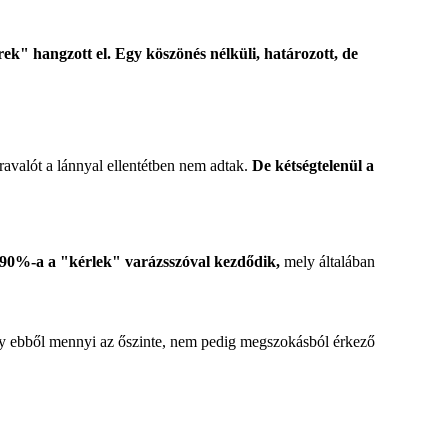
rek" hangzott el. Egy köszönés nélküli, határozott, de
ravalót a lánnyal ellentétben nem adtak.
De kétségtelenül a
 90%-a a "kérlek" varázsszóval kezdődik,
mely általában
ogy ebből mennyi az őszinte, nem pedig megszokásból érkező