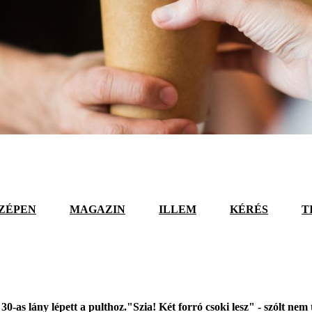
ZÉPEN
MAGAZIN
ILLEM
KÉRÉS
T
 30-as lány lépett a pulthoz."Szia! Két forró csoki lesz" - szólt n