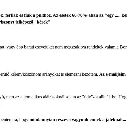
, férfiak és fiúk a pulthoz. Az esetek 60-70%-ában az "egy ..... ké
viszonyt jelképező "kérek".
kat, vagy épp baráti csevejüket nem megszakítva rendeltek valamit. Bor
lmerülő kérem/köszönöm arányokat is elemezni kezdtem.
Az e-mailjeim
yú,
mert az automatikus aláírásoknál sokan az "üdv"-öt állítják be. H
.
bbentem rá, hogy
mindannyian részesei vagyunk ennek a játéknak...