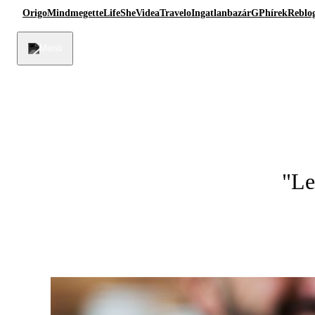
Origo
Mindmegette
Life
She
Videa
Travelo
Ingatlanbazár
GPhírek
Reblo
"Le