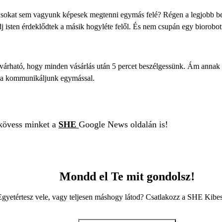
ztusokat sem vagyunk képesek megtenni egymás felé? Régen a legjobb be
dj isten érdeklődtek a másik hogyléte felől. És nem csupán egy biorobot
em elvárható, hogy minden vásárlás után 5 percet beszélgessünk. Ám anna
ára kommunikáljunk egymással.
 kövess minket a
SHE
Google News oldalán is!
Mondd el Te mit gondolsz!
Egyetértesz vele, vagy teljesen máshogy látod? Csatlakozz a SHE Kib