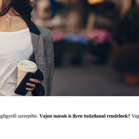
egfigyelő szerepébe.
Vajon mások is ilyen tudatlanul rendelnek?
Vagy