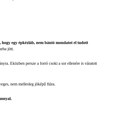
ül, hogy egy épkézláb, nem bántó mondatot el tudott
rba jött.
ányra. Eközben persze a forró csoki a sor ellenére is váratott
veges, nem mellesleg jóképű fiúra.
ánnyal.