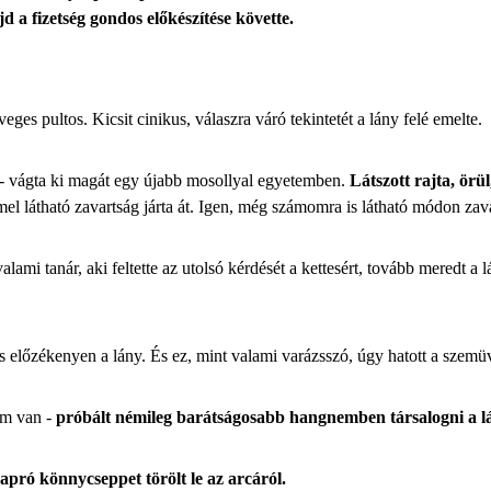
d a fizetség gondos előkészítése követte.
es pultos. Kicsit cinikus, válaszra váró tekintetét a lány felé emelte.
bb - vágta ki magát egy újabb mosollyal egyetemben.
Látszott rajta, ör
el látható zavartság járta át. Igen, még számomra is látható módon zava
alami tanár, aki feltette az utolsó kérdését a kettesért, tovább meredt a l
is előzékenyen a lány. És ez, mint valami varázsszó, úgy hatott a szemü
em van -
próbált némileg barátságosabb hangnemben társalogni a l
apró könnycseppet törölt le az arcáról.