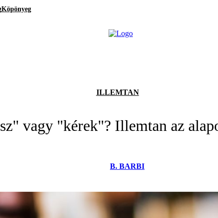
g
Köpönyeg
ILLEMTAN
sz" vagy "kérek"? Illemtan az alapo
B. BARBI