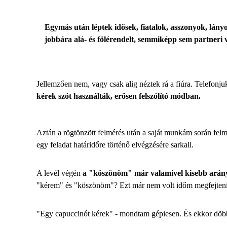
Egymás után léptek idősek, fiatalok, asszonyok, lányok
jobbára alá- és fölérendelt, semmiképp sem partneri 
Jellemzően nem, vagy csak alig néztek rá a fiúra. Telefonju
kérek szót használták, erősen felszólító módban.
Aztán a rögtönzött felmérés után a saját munkám során fe
egy feladat határidőre történő elvégzésére sarkall.
A levél végén
a "köszönöm" már valamivel kisebb arán
"kérem" és "köszönöm"? Ezt már nem volt időm megfejteni
"Egy capuccinót kérek" - mondtam gépiesen. És ekkor dö