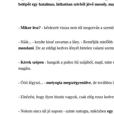
belépőt egy hatalmas, láthatóan szívből jövő mosoly, maj
-
Mikor lesz?
- kérdezett vissza nem túl mogorván a szemüveg
- Háát... - kezdte kissé zavartan a lány. - Reméljük mielő
mondani
. De az eddigi kedves lényét hirtelen valami szemm
-
Kérek szépen
- hangzik a pultos fiú szájából, majd, mint v
magára.
- Ööö légyszi... -
motyogta megszégyenülve
, de továbbra 
- Elnézést, hogy ilyen hisztis vagyok, csak elég rossz kedv
- Nekem sincs túl jó napom - szinte suttogta, miközben
egy 