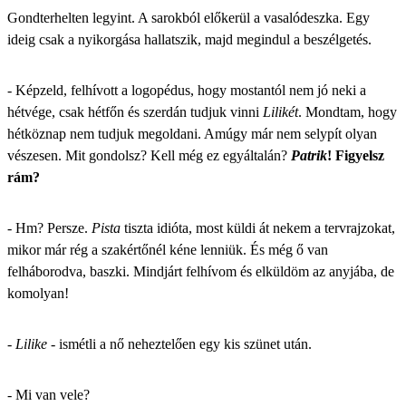
Gondterhelten legyint. A sarokból előkerül a vasalódeszka. Egy
ideig csak a nyikorgása hallatszik, majd megindul a beszélgetés.
- Képzeld, felhívott a logopédus, hogy mostantól nem jó neki a
hétvége, csak hétfőn és szerdán tudjuk vinni
Lilikét
. Mondtam, hogy
hétköznap nem tudjuk megoldani. Amúgy már nem selypít olyan
vészesen. Mit gondolsz? Kell még ez egyáltalán?
Patrik
! Figyelsz
rám?
- Hm? Persze.
Pista
tiszta idióta, most küldi át nekem a tervrajzokat,
mikor már rég a szakértőnél kéne lenniük. És még ő van
felháborodva, baszki. Mindjárt felhívom és elküldöm az anyjába, de
komolyan!
-
Lilike
- ismétli a nő neheztelően egy kis szünet után.
- Mi van vele?