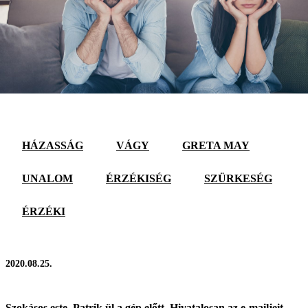
HÁZASSÁG
VÁGY
GRETA MAY
UNALOM
ÉRZÉKISÉG
SZÜRKESÉG
ÉRZÉKI
2020.08.25.
Szokásos este. Patrik ül a gép előtt. Hivatalosan az e-mailjeit