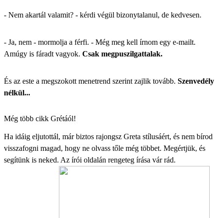
- Nem akartál valamit? - kérdi végül bizonytalanul, de kedvesen.
- Ja, nem - mormolja a férfi. - Még meg kell írnom egy e-mailt.
Amúgy is fáradt vagyok.
Csak megpuszilgattalak.
És az este a megszokott menetrend szerint zajlik tovább.
Szenvedély
nélkül...
Még több cikk Grétáól!
Ha idáig eljutottál, már biztos rajongsz Greta stílusáért, és nem bírod
visszafogni magad, hogy ne olvass tőle még többet. Megértjük, és
segítünk is neked. Az
írói oldalán
rengeteg írása vár rád.