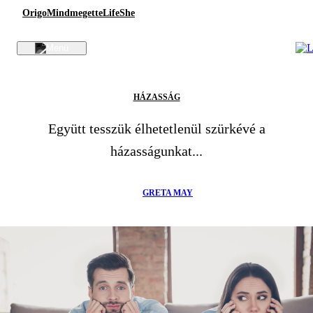
Origo
Mindmegette
Life
She
HÁZASSÁG
Együtt tesszük élhetetlenül szürkévé a
házasságunkat...
GRETA MAY