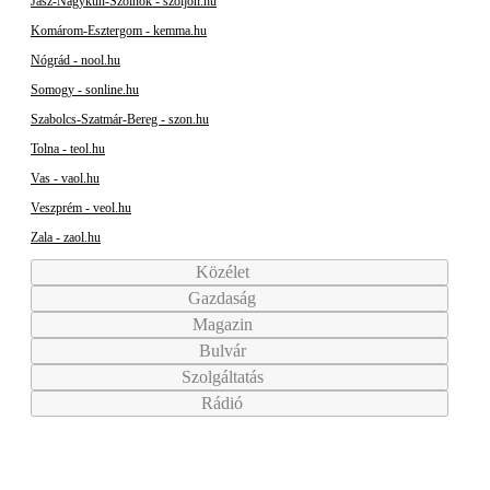
Jász-Nagykun-Szolnok - szoljon.hu
Komárom-Esztergom - kemma.hu
Nógrád - nool.hu
Somogy - sonline.hu
Szabolcs-Szatmár-Bereg - szon.hu
Tolna - teol.hu
Vas - vaol.hu
Veszprém - veol.hu
Zala - zaol.hu
Közélet
Gazdaság
Magazin
Bulvár
Szolgáltatás
Rádió