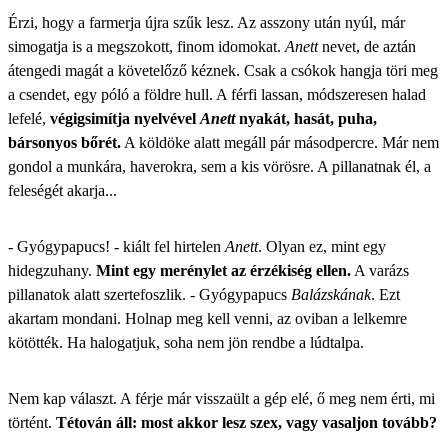
Érzi, hogy a farmerja újra szűk lesz. Az asszony után nyúl, már
simogatja is a megszokott, finom idomokat.
Anett
nevet, de aztán
átengedi magát a követelőző kéznek. Csak a csókok hangja töri meg
a csendet, egy póló a földre hull. A férfi lassan, módszeresen halad
lefelé,
végigsimítja nyelvével
Anett
nyakát, hasát, puha,
bársonyos bőrét.
A köldöke alatt megáll pár másodpercre. Már nem
gondol a munkára, haverokra, sem a kis vörösre. A pillanatnak él, a
feleségét akarja...
- Gyógypapucs! - kiált fel hirtelen
Anett
. Olyan ez, mint egy
hidegzuhany.
Mint egy merénylet az érzékiség ellen.
A varázs
pillanatok alatt szertefoszlik. - Gyógypapucs
Balázskának
. Ezt
akartam mondani. Holnap meg kell venni, az oviban a lelkemre
kötötték. Ha halogatjuk, soha nem jön rendbe a lúdtalpa.
Nem kap választ. A férje már visszaült a gép elé, ő meg nem érti, mi
történt.
Tétován áll: most akkor lesz szex, vagy vasaljon tovább?