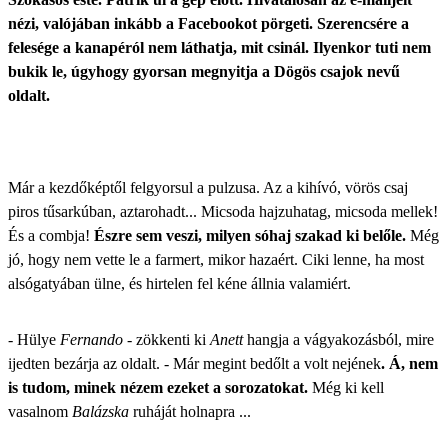
nézi, valójában inkább a Facebookot pörgeti. Szerencsére a
felesége a kanapéról nem láthatja, mit csinál. Ilyenkor tuti nem
bukik le, úgyhogy gyorsan megnyitja a Dögös csajok nevű
oldalt.
Már a kezdőképtől felgyorsul a pulzusa. Az a kihívó, vörös csaj
piros tűsarkúban, aztarohadt... Micsoda hajzuhatag, micsoda mellek!
És a combja!
Észre sem veszi, milyen sóhaj szakad ki belőle.
Még
jó, hogy nem vette le a farmert, mikor hazaért. Ciki lenne, ha most
alsógatyában ülne, és hirtelen fel kéne állnia valamiért.
- Hülye
Fernando
- zökkenti ki
Anett
hangja a vágyakozásból, mire
ijedten bezárja az oldalt. - Már megint bedőlt a volt nejének
. Á, nem
is tudom, minek nézem ezeket a sorozatokat.
Még ki kell
vasalnom
Balázska
ruháját holnapra ...