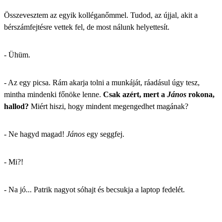
Összevesztem az egyik kolléganőmmel. Tudod, az újjal, akit a
bérszámfejtésre vettek fel, de most nálunk helyettesít.
- Ühüm.
- Az egy picsa. Rám akarja tolni a munkáját, ráadásul úgy tesz,
mintha mindenki főnöke lenne.
Csak azért, mert a
János
rokona,
hallod?
Miért hiszi, hogy mindent megengedhet magának?
- Ne hagyd magad!
János
egy seggfej.
- Mi?!
- Na jó... Patrik nagyot sóhajt és becsukja a laptop fedelét.