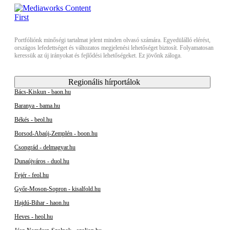
Portfóliónk minőségi tartalmat jelent minden olvasó számára. Egyedülálló elérést,
országos lefedettséget és változatos megjelenési lehetőséget biztosít. Folyamatosan
keressük az új irányokat és fejlődési lehetőségeket. Ez jövőnk záloga.
Regionális hírportálok
Bács-Kiskun - baon.hu
Baranya - bama.hu
Békés - beol.hu
Borsod-Abaúj-Zemplén - boon.hu
Csongrád - delmagyar.hu
Dunaújváros - duol.hu
Fejér - feol.hu
Győr-Moson-Sopron - kisalfold.hu
Hajdú-Bihar - haon.hu
Heves - heol.hu