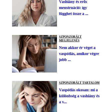
Vashiány és erős
menstruáció: így
függhet össze a ...
SZPONZORÁLT
MEGJELENÉS
Nem akkor ér véget a
vaspótlás, amikor végre
jobb ...
SZPONZORÁLT TARTALOM
Vaspótlás okosan: mi a
különbség a vashiány és
a v...