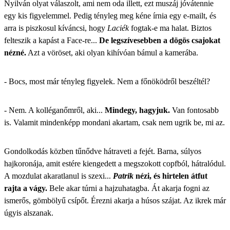
Nyilván olyat válaszolt, ami nem oda illett, ezt muszáj jóvátennie
egy kis figyelemmel. Pedig tényleg meg kéne írnia egy e-mailt, és
arra is piszkosul kíváncsi, hogy
Laciék
fogtak-e ma halat. Biztos
felteszik a kapást a Face-re...
De legszívesebben a dögös csajokat
nézné.
Azt a vöröset, aki olyan kihívóan bámul a kamerába.
- Bocs, most már tényleg figyelek. Nem a főnöködről beszéltél?
- Nem. A kolléganőmről, aki...
Mindegy, hagyjuk.
Van fontosabb
is. Valamit mindenképp mondani akartam, csak nem ugrik be, mi az.
Gondolkodás közben tűnődve hátraveti a fejét. Barna, súlyos
hajkoronája, amit estére kiengedett a megszokott copfból, hátralódul.
A mozdulat akaratlanul is szexi...
Patrik
nézi, és hirtelen átfut
rajta a vágy.
Bele akar túrni a hajzuhatagba. Át akarja fogni az
ismerős, gömbölyű csípőt. Érezni akarja a húsos szájat. Az ikrek már
úgyis alszanak.