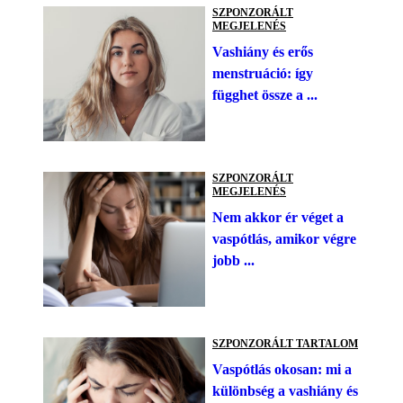
SZPONZORÁLT
MEGJELENÉS
Vashiány és erős
menstruáció: így
függhet össze a ...
SZPONZORÁLT
MEGJELENÉS
Nem akkor ér véget a
vaspótlás, amikor végre
jobb ...
SZPONZORÁLT TARTALOM
Vaspótlás okosan: mi a
különbség a vashiány és