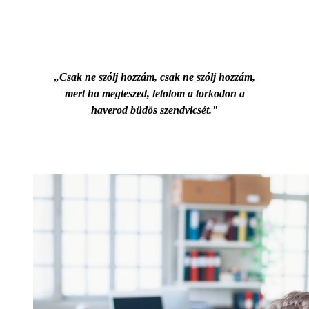
„Csak ne szólj hozzám, csak ne szólj hozzám,
mert ha megteszed, letolom a torkodon a
haverod büdös szendvicsét."