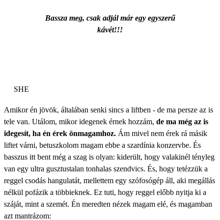
Bassza meg, csak adjál már egy egyszerű
kávét!!!
SHE
Amikor én jövök, általában senki sincs a liftben - de ma persze az is
tele van. Utálom, mikor idegenek érnek hozzám,
de ma még az is
idegesít, ha én érek önmagamhoz.
Ám mivel nem érek rá másik
liftet várni, betuszkolom magam ebbe a szardínia konzervbe. És
basszus itt bent még a szag is olyan: kiderült, hogy valakinél tényleg
van egy ultra gusztustalan tonhalas szendvics. És, hogy tetézzük a
reggel csodás hangulatát, mellettem egy szófosógép áll, aki megállás
nélkül pofázik a többieknek. Ez tuti, hogy reggel előbb nyitja ki a
száját, mint a szemét. Én meredten nézek magam elé, és magamban
azt mantrázom: