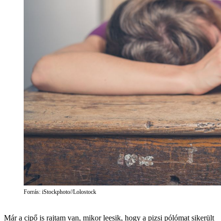
Forrás: iStockphoto//Lolostock
Már a cipő is rajtam van, mikor leesik, hogy a pizsi pólómat sikerült