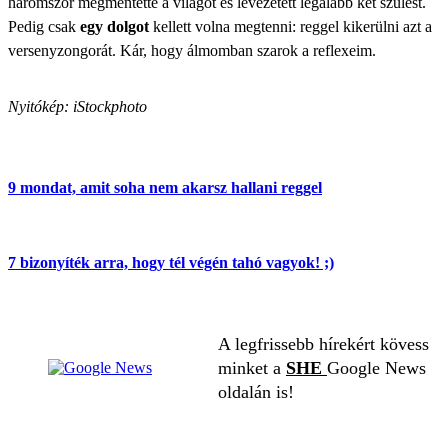
háromszor megmentette a világot és levezetett legalább két szülést.
Pedig csak
egy dolgot
kellett volna megtenni: reggel kikerülni azt a
versenyzongorát. Kár, hogy álmomban szarok a reflexeim.
Nyitókép: iStockphoto
9 mondat, amit soha nem akarsz hallani reggel
7 bizonyíték arra, hogy tél végén tahó vagyok! ;)
A legfrissebb hírekért kövess
minket a
SHE
Google News
oldalán is!