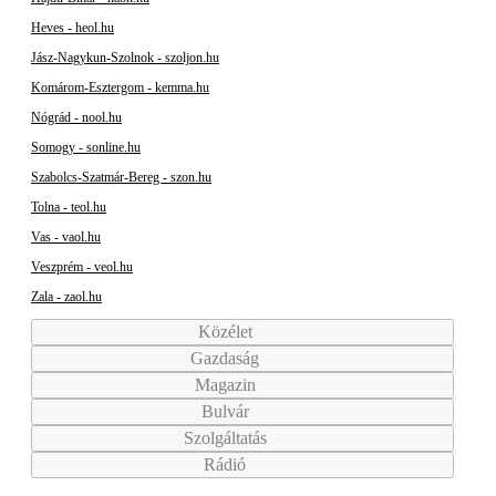
Heves - heol.hu
Jász-Nagykun-Szolnok - szoljon.hu
Komárom-Esztergom - kemma.hu
Nógrád - nool.hu
Somogy - sonline.hu
Szabolcs-Szatmár-Bereg - szon.hu
Tolna - teol.hu
Vas - vaol.hu
Veszprém - veol.hu
Zala - zaol.hu
Közélet
Gazdaság
Magazin
Bulvár
Szolgáltatás
Rádió