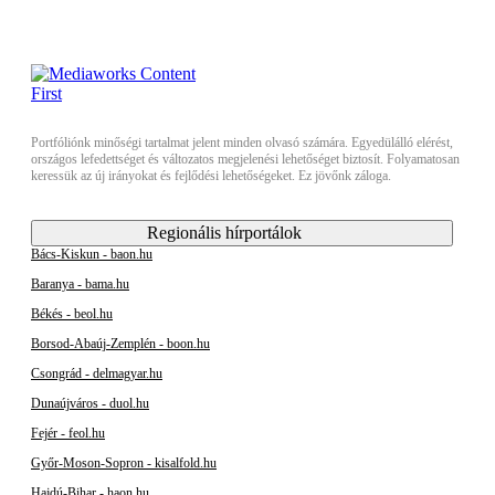
Portfóliónk minőségi tartalmat jelent minden olvasó számára. Egyedülálló elérést,
országos lefedettséget és változatos megjelenési lehetőséget biztosít. Folyamatosan
keressük az új irányokat és fejlődési lehetőségeket. Ez jövőnk záloga.
Regionális hírportálok
Bács-Kiskun - baon.hu
Baranya - bama.hu
Békés - beol.hu
Borsod-Abaúj-Zemplén - boon.hu
Csongrád - delmagyar.hu
Dunaújváros - duol.hu
Fejér - feol.hu
Győr-Moson-Sopron - kisalfold.hu
Hajdú-Bihar - haon.hu