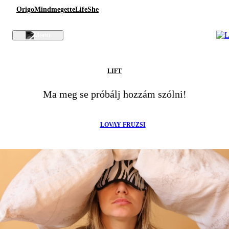
Origo
Mindmegette
Life
She
LIFT
Ma meg se próbálj hozzám szólni!
LOVAY FRUZSI