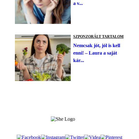
a v...
SZPONZORÁLT TARTALOM
Nemcsak jót, jól is kell
enni! – Laura a saját
kár...