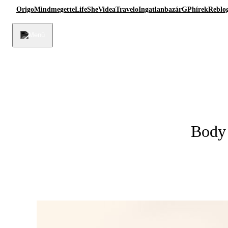
Origo
Mindmegette
Life
She
Videa
Travelo
Ingatlanbazár
GPhírek
Reblo
Body 