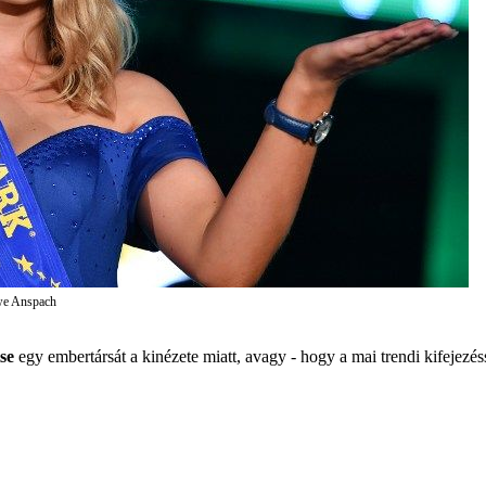
Uwe Anspach
tse
egy embertársát a kinézete miatt, avagy - hogy a mai trendi kifejezéss