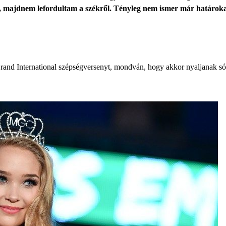
t, majdnem lefordultam a székről. Tényleg nem ismer már határokat
Grand International szépségversenyt, mondván, hogy akkor nyaljanak só