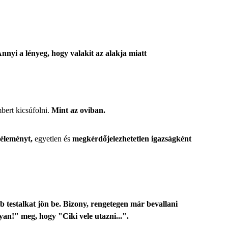
nnyi a lényeg, hogy valakit az alakja miatt
bert kicsúfolni.
Mint az oviban.
véleményt,
egyetlen és
megkérdőjelezhetetlen igazságként
testalkat jön be. Bizony, rengetegen már bevallani
n!" meg, hogy "Ciki vele utazni...".