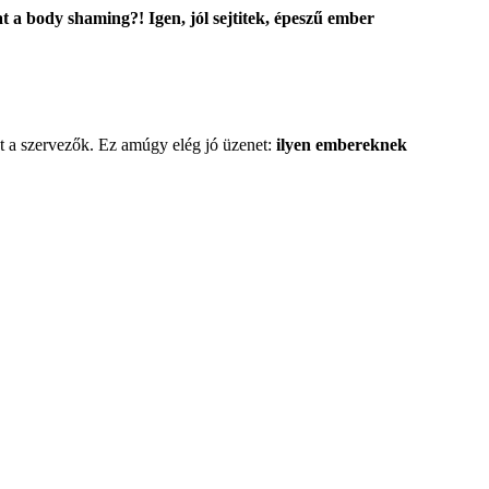
 a body shaming?! Igen, jól sejtitek, épeszű ember
t a szervezők. Ez amúgy elég jó üzenet:
ilyen embereknek