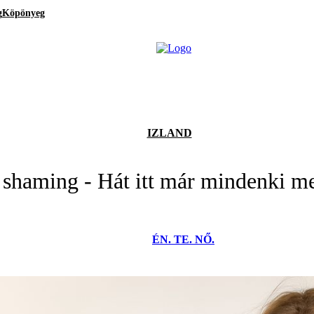
g
Köpönyeg
IZLAND
shaming - Hát itt már mindenki me
ÉN. TE. NŐ.