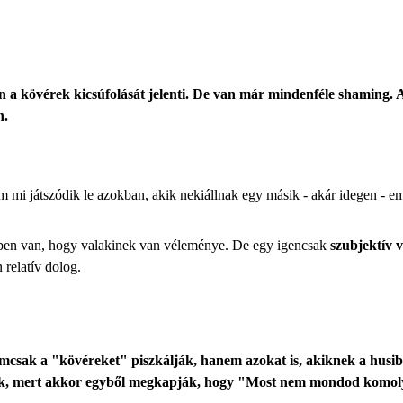
n a kövérek kicsúfolását jelenti. De van már mindenféle shaming. A
n.
mi játszódik le azokban, akik nekiállnak egy másik - akár idegen - em
ndben van, hogy valakinek van véleménye. De egy igencsak
szubjektív 
 relatív dolog.
ak a "kövéreket" piszkálják, hanem azokat is, akiknek a husibb 
etük, mert akkor egyből megkapják, hogy "Most nem mondod komolya