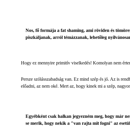
Nos, fő formája a fat shaming, ami röviden és tömöre
piszkáljanak, arról témázzanak, lehetőleg nyilvánosa
Hogy ez mennyire primitív viselkedés! Komolyan nem értem 
Persze szólásszabadság van. Ez mind szép és jó. Az is re
előadni, az nem oké. Mert az, hogy kinek mi a szép, nagyon
Egyébként csak halkan jegyezném meg, hogy már nemcs
se merik, hogy nekik a "van rajta mit fogni" az es