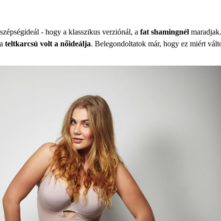
szépségideál - hogy a klasszikus verziónál, a
fat shamingnél
maradjak.
a
teltkarcsú volt a nőideálja
. Belegondoltatok már, hogy ez miért vál