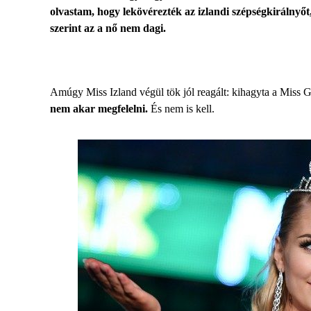
olvastam, hogy lekövérezték az izlandi szépségkirálnyő
szerint az a nő nem dagi.
Amúgy Miss Izland végül tök jól reagált: kihagyta a Miss 
nem akar megfelelni.
És nem is kell.