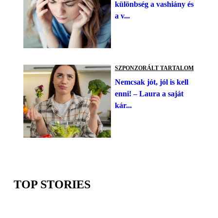
különbség a vashiány és
a v...
SZPONZORÁLT TARTALOM
Nemcsak jót, jól is kell
enni! – Laura a saját
kár...
TOP STORIES