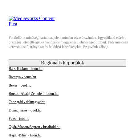
Portfóliónk minőségi tartalmat jelent minden olvasó számára. Egyedülálló elérést,
országos lefedettséget és változatos megjelenési lehetőséget biztosít. Folyamatosan
keressük az új irányokat és fejlődési lehetőségeket. Ez jövőnk záloga.
Regionális hírportálok
Bács-Kiskun - baon.hu
Baranya - bama.hu
Békés - beol.hu
Borsod-Abaúj-Zemplén - boon.hu
Csongrád - delmagyar.hu
Dunaújváros - duol.hu
Fejér - feol.hu
Győr-Moson-Sopron - kisalfold.hu
Hajdú-Bihar - haon.hu