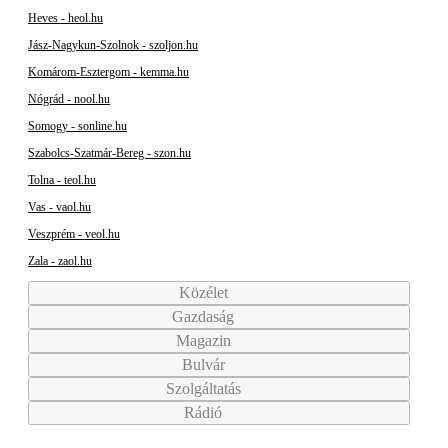
Heves - heol.hu
Jász-Nagykun-Szolnok - szoljon.hu
Komárom-Esztergom - kemma.hu
Nógrád - nool.hu
Somogy - sonline.hu
Szabolcs-Szatmár-Bereg - szon.hu
Tolna - teol.hu
Vas - vaol.hu
Veszprém - veol.hu
Zala - zaol.hu
Közélet
Gazdaság
Magazin
Bulvár
Szolgáltatás
Rádió