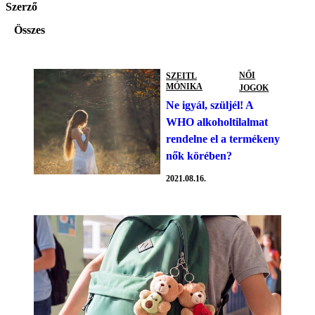
Szerző
Összes
NŐI
SZEITL
MÓNIKA
JOGOK
Ne igyál, szüljél! A
WHO alkoholtilalmat
rendelne el a termékeny
nők körében?
2021.08.16.