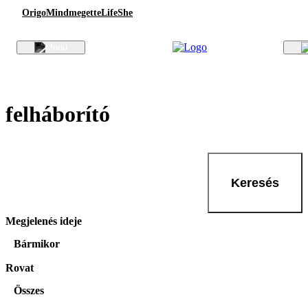
Origo
Mindmegette
Life
She
felháborító
Keresés
Megjelenés ideje
Bármikor
Rovat
Összes