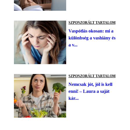
SZPONZORÁLT TARTALOM
Vaspótlás okosan: mi a
különbség a vashiány és
a v...
SZPONZORÁLT TARTALOM
Nemcsak jót, jól is kell
enni! – Laura a saját
kár...