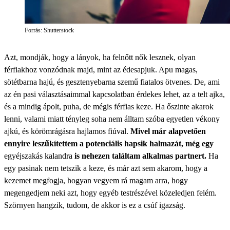
Forrás: Shutterstock
Azt, mondják, hogy a lányok, ha felnőtt nők lesznek, olyan
férfiakhoz vonzódnak majd, mint az édesapjuk. Apu magas,
sötétbarna hajú, és gesztenyebarna szemű fiatalos ötvenes. De, ami
az én pasi választásaimmal kapcsolatban érdekes lehet, az a telt ajka,
és a mindig ápolt, puha, de mégis férfias keze. Ha őszinte akarok
lenni, valami miatt tényleg soha nem álltam szóba egyetlen vékony
ajkú, és körömrágásra hajlamos fiúval.
Mivel már alapvetően
ennyire leszűkítettem a potenciális hapsik halmazát, még egy
egyéjszakás kalandra
is nehezen találtam alkalmas partnert.
Ha
egy pasinak nem tetszik a keze, és már azt sem akarom, hogy a
kezemet megfogja, hogyan vegyem rá magam arra, hogy
megengedjem neki azt, hogy egyéb testrészével közeledjen felém.
Szörnyen hangzik, tudom, de akkor is ez a csúf igazság.