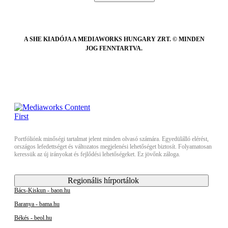
A SHE KIADÓJA A MEDIAWORKS HUNGARY ZRT. © MINDEN
JOG FENNTARTVA.
Portfóliónk minőségi tartalmat jelent minden olvasó számára. Egyedülálló elérést,
országos lefedettséget és változatos megjelenési lehetőséget biztosít. Folyamatosan
keressük az új irányokat és fejlődési lehetőségeket. Ez jövőnk záloga.
Regionális hírportálok
Bács-Kiskun - baon.hu
Baranya - bama.hu
Békés - beol.hu