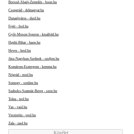
Borsod-Abaúj-Zemplén - boon.hu
Csongrád - delmagyar.hu
Dunaújváros - duol.hu
Fejér - feol.hu
Győr-Moson-Sopron - kisalfold.hu
Hajdú-Bihar - haon.hu
Heves - heol.hu
Jász-Nagykun-Szolnok - szoljon.hu
Komárom-Esztergom - kemma.hu
Nógrád - nool.hu
Somogy - sonline.hu
Szabolcs-Szatmár-Bereg - szon.hu
Tolna - teol.hu
Vas - vaol.hu
Veszprém - veol.hu
Zala - zaol.hu
Közélet