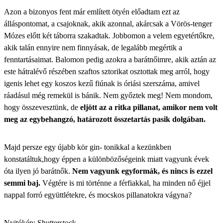
Azon a bizonyos fent már említett ötyén előadtam ezt az
álláspontomat, a csajoknak, akik azonnal, akárcsak a Vörös-tenger
Mózes előtt két táborra szakadtak. Jobbomon a velem egyetértőkre,
akik talán ennyire nem finnyásak, de legalább megértik a
fenntartásaimat. Balomon pedig azokra a barátnőimre, akik aztán az
este hátralévő részében szaftos sztorikat osztottak meg arról, hogy
igenis lehet egy koszos kezű fiúnak is óriási szerszáma, amivel
ráadásul még remekül is bánik. Nem győztek meg! Nem mondom,
hogy összevesztünk, de
eljött az a ritka pillanat, amikor nem volt
meg az egybehangzó, határozott összetartás pasik dolgában.
Majd persze egy újabb kör gin- tonikkal a kezünkben
konstatáltuk,hogy éppen a különbözőségeink miatt vagyunk évek
óta ilyen jó barátnők.
Nem vagyunk egyformák, és nincs is ezzel
semmi baj.
Végtére is mi történne a férfiakkal, ha minden nő éjjel
nappal forró együttlétekre, és mocskos pillanatokra vágyna?
Nyitókép: Shutterstock