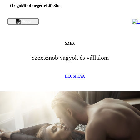
Origo
Mindmegette
Life
She
SZEX
Szexsznob vagyok és vállalom
BÉCSI ÉVA