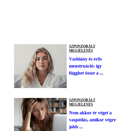
SZPONZORÁLT
MEGJELENÉS
Vashiány és erős
menstruáció: így
függhet össze a ...
SZPONZORÁLT
MEGJELENÉS
Nem akkor ér véget a
vaspótlás, amikor végre
jobb ...