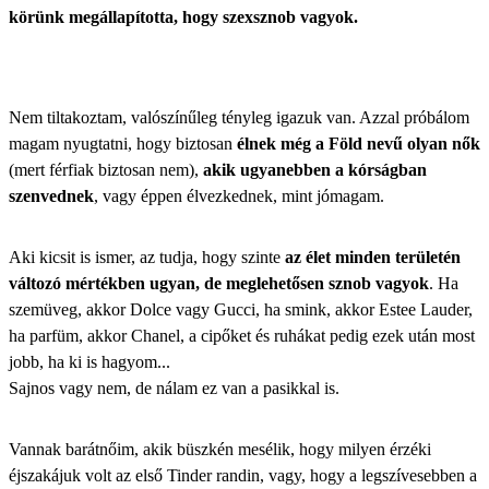
körünk megállapította, hogy szexsznob vagyok.
Nem tiltakoztam, valószínűleg tényleg igazuk van. Azzal próbálom
magam nyugtatni, hogy biztosan
élnek még a Föld nevű olyan nők
(mert férfiak biztosan nem),
akik ugyanebben a kórságban
szenvednek
, vagy éppen élvezkednek, mint jómagam.
Aki kicsit is ismer, az tudja, hogy szinte
az élet minden területén
változó mértékben ugyan, de meglehetősen sznob vagyok
. Ha
szemüveg, akkor Dolce vagy Gucci, ha smink, akkor Estee Lauder,
ha parfüm, akkor Chanel, a cipőket és ruhákat pedig ezek után most
jobb, ha ki is hagyom...
Sajnos vagy nem, de nálam ez van a pasikkal is.
Vannak barátnőim, akik büszkén mesélik, hogy milyen érzéki
éjszakájuk volt az első Tinder randin, vagy, hogy a legszívesebben a