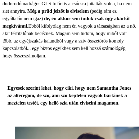
dudorodó nadrágos GLS futárt is a csúcsra juttatták volna, ha nem
siet annyira.
Még a prűd jelzőt is elviselem
(pedig rám ez
egyáltalán nem igaz)
de, én akkor sem tudok csak úgy akárkit
megkívánni.
Ebből kifolyólag nem én vagyok a társaságban az a nő,
akit férfifalónak becéznek. Magam sem tudom, hogy miből volt
több, az egyéjszakás kalandból vagy a szív összetörős komoly
kapcsolatból... egy biztos egyikhez sem kell hozzá számológép,
hogy összeszámoljam.
Egyesek szerint lehet, hogy ciki, hogy nem Samantha Jones
az alteregóm, de szó, ami szó képtelen vagyok bárkinek a
meztelen testét, egy helló szia után elviselni magamon.